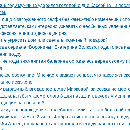
006 году мужчина ударился головой о дно бассейна - и пос
ом.
 лицо с загруженного селфи без каких-либо изменений испо
дставляете, как интересно узнавать о необычных увлечени
фессия: впиши здесь один раз.
ите украсить дом или сделать памятный подарок?
зда сериала "Воронины" Екатерина Волкова поделилась кад
нии подруг.
гие годы знаменитая балерина оставалась верна своему п
я.
ское состояние. Мне часто задают вопрос, что такое женск
ание искажено.
у выразить благодарность Ане Марковой, за создание моего
сделала губы у косметолога 3 дня назад, и к вечеру у меня 
одящие на нос и лоб.
чему сопровождение свадебного стилиста - это большой п
удийная съемка. 2 часа - 4 образа ( четвертый покажу след
бби Аллен, популярная английская телеведущая, во всей к