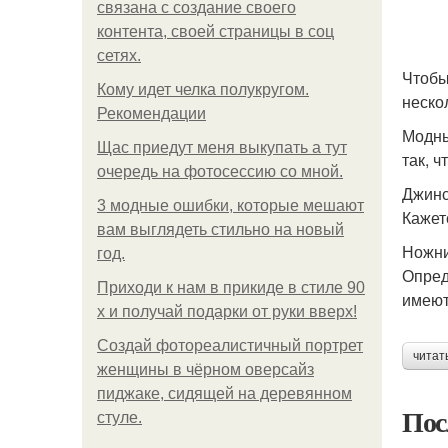
связана с создание своего
контента, своей страницы в соц
сетях.
Чтобы
Кому идет челка полукругом.
неско
Рекомендации
Модны
Щас приедут меня выкупать а тут
так, 
очередь на фотосессию со мной.
Джинс
3 модные ошибки, которые мешают
Кажет
вам выглядеть стильно на новый
Ножн
год.
Опред
Приходи к нам в прикиде в стиле 90
имеют
х и получай подарки от руки вверх!
Создай фотореалистичный портрет
читат
женщины в чёрном оверсайз
пиджаке, сидящей на деревянном
Пос
стуле.