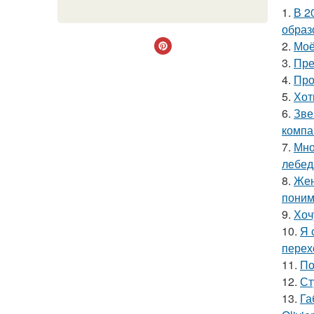
1.
В 2
образ
2.
Моё
3.
Пре
4.
Про
5.
Хот
6.
Зве
компа
7.
Мно
лебед
8.
Жен
поним
9.
Хоч
10.
Я 
перех
11.
По
12.
Ст
13.
Га