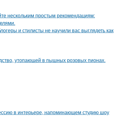
йте нескольким простым рекомендациям:
делями.
блогеры и стилисты не научили вас выглядеть как
ство, утопающей в пышных розовых пионах.
ессию в интерьере, напоминающем студию шоу