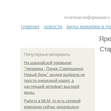
полезная информация о 
главная
новости
виды макияжа и пр
Ярк
Ста
Популярные материалы
На шанхайской премьере
"Человека - Паука: Совершенно
Новый День" зендея выбрала не
просто очередной наряд, а
настоящий артефакт высокой
моды.
Работа в MLM, то есть сетевой
компании сейчас неразрывно