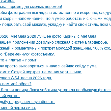
r Awards.
сна - время для смелых перемен!
обы фотография выглядела естественно и искренне, следу
и кадры - напоминание, что я умею работать и с юными мо
к подобрать свой макияж, укладку и найти свой стиль, пока 
0526: Met Gala 2026 лучшее фото Карины с Met Gala.
нашем приложении довольно сложная система гардероба.
жный и романтичный портрет молодой женщины, 100% сход
о "Беременную" фотосъемку.
то + платье + промт.
чу просто выговориться, иначе я сейчас сойду с ума.
омпт: Создай портрет, не меняя черты лица.
рнал WSJ, весна 2026 года.
к вам мой образ?
-Летняя певица Люся чеботина устроила необычную фотос
ний ургант.
дьбу определяет случайность.
 меняй черты лица.