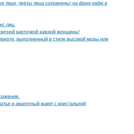
е лицо, черты лица сохранены) на фоне кафе в
нс лиц.
зитной карточкой каждой женщины!
четверти, выполненный в стиле высокой моды или
бражение.
атье и акцентный жакет с кристальной