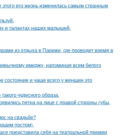
ле этого его жизнь изменилась самым странным
льзуй.
ях и талантах наших малышей.
рами из отдыха в Париже, где проводит время в
ривычному имиджу, напоминая всем белого
ое состояние и чаще всего у женщин это
 такого чудесного образа.
появились пятна на лице с правой стороны губы,
люс на свадьбе?
ующим постом).
расе представила себя на театральной премии