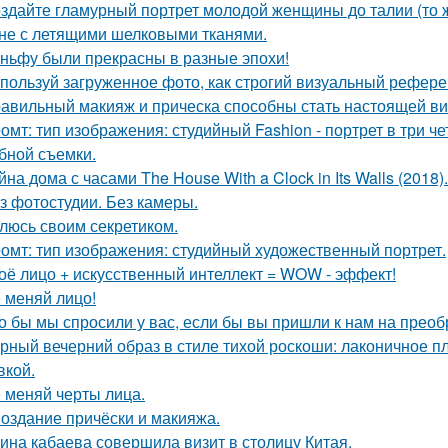
здайте гламурный портрет молодой женщины до талии (то ж
не с летящими шелковыми тканями.
ньфу были прекрасны в разные эпохи!
пользуй загруженное фото, как строгий визуальный рефере
авильный макияж и прическа способны стать настоящей ви
омт: тип изображения: студийный Fashion - портрет в три 
бной съемки.
йна дома с часами The House With a Clock in Its Walls (2018).
з фотостудии. Без камеры.
люсь своим секретиком.
омт: тип изображения: студийный художественный портрет.
оё лицо + искусственный интеллект = WOW - эффект!
 меняй лицо!
о бы мы спросили у вас, если бы вы пришли к нам на прео
рный вечерний образ в стиле тихой роскоши: лаконичное пл
кой.
 меняй черты лица.
Создание причёски и макияжа.
ина кабаева совершила визит в столицу Китая.