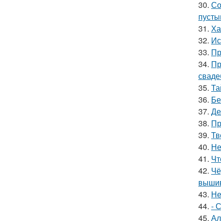
30.
Со
пусты
31.
Ха
32.
Ис
33.
Пр
34.
Пр
сваде
35.
Та
36.
Бе
37.
Де
38.
Пр
39.
Тв
40.
Не
41.
Чт
42.
Чё
вышив
43.
Не
44.
- 
45.
Ал