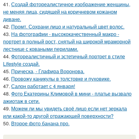
41.
Создай фотореалистичное изображение женщины,
не меняя лица, сидящей на коричневом кожаном
диване.
42.
Промт. Сохрани лицо и натуральный цвет волос.
43.
На фотографии - высококачественный макро -
портрет в полный рост, снятый на широкой мраморной
лестнице с коваными перилами.
44.
Фотореалистичный и эстетичный портрет в стиле
Lifestyle создай.
45.
Прическа, - Глафира Воронова.
46.
Провожу каникулы в толстовке и пуховике.
47.
Салон работает с 4 января!
48.
Фото Екатерины Климовой в мини - платье вызвало
ажиотаж в сети.
49.
Можем ли мы увидеть своё лицо если нет зеркала
или какой-то другой отражающей поверхности?
50.
Второе фото банана про.