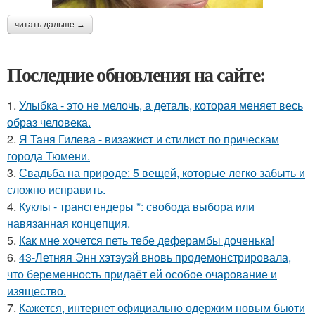
читать дальше →
Последние обновления на сайте:
1.
Улыбка - это не мелочь, а деталь, которая меняет весь
образ человека.
2.
Я Таня Гилева - визажист и стилист по прическам
города Тюмени.
3.
Свадьба на природе: 5 вещей, которые легко забыть и
сложно исправить.
4.
Куклы - трансгендеры *: свобода выбора или
навязанная концепция.
5.
Как мне хочется петь тебе деферамбы доченька!
6.
43-Летняя Энн хэтэуэй вновь продемонстрировала,
что беременность придаёт ей особое очарование и
изящество.
7.
Кажется, интернет официально одержим новым бьюти