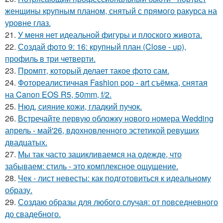
женщины крупным планом, снятый с прямого ракурса на
уровне глаз.
21.
У меня нет идеальной фигуры и плоского живота.
22.
Создай фото 9: 16: крупный план (Close - up),
профиль в три четверти.
23.
Промпт, который делает такое фото сам.
24.
Фотореалистичная Fashion pop - art съёмка, снятая
на Canon EOS R5, 50mm, f/2.
25.
Нюд, сияние кожи, гладкий пучок.
26.
Встречайте первую обложку нового номера Wedding
апрель - май'26, вдохновленного эстетикой ревущих
двадцатых.
27.
Мы так часто зацикливаемся на одежде, что
забываем: стиль - это комплексное ощущение.
28.
Чек - лист невесты: как подготовиться к идеальному
образу.
29.
Создаю образы для любого случая: от повседневного
до свадебного.