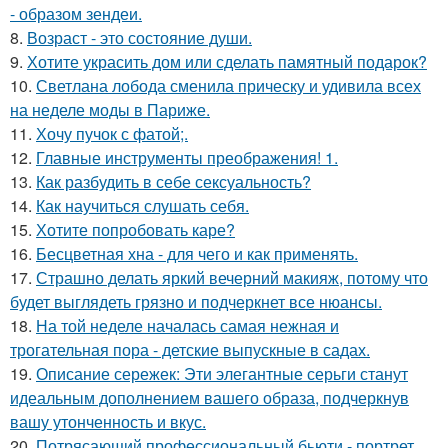
- образом зендеи.
8.
Возраст - это состояние души.
9.
Хотите украсить дом или сделать памятный подарок?
10.
Светлана лобода сменила прическу и удивила всех
на неделе моды в Париже.
11.
Хочу пучок с фатой;.
12.
Главные инструменты преображения! 1.
13.
Как разбудить в себе сексуальность?
14.
Как научиться слушать себя.
15.
Хотите попробовать каре?
16.
Бесцветная хна - для чего и как применять.
17.
Страшно делать яркий вечерний макияж, потому что
будет выглядеть грязно и подчеркнет все нюансы.
18.
На той неделе началась самая нежная и
трогательная пора - детские выпускные в садах.
19.
Описание сережек: Эти элегантные серьги станут
идеальным дополнением вашего образа, подчеркнув
вашу утонченность и вкус.
20.
Потрясающий профессиональный бьюти - портрет