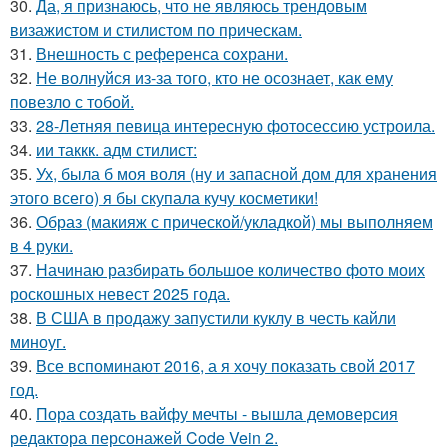
30.
Да, я признаюсь, что не являюсь трендовым
визажистом и стилистом по прическам.
31.
Внешность с референса сохрани.
32.
Не волнуйся из-за того, кто не осознает, как ему
повезло с тобой.
33.
28-Летняя певица интересную фотосессию устроила.
34.
ии таккк. адм стилист:
35.
Ух, была б моя воля (ну и запасной дом для хранения
этого всего) я бы скупала кучу косметики!
36.
Образ (макияж с прической/укладкой) мы выполняем
в 4 руки.
37.
Начинаю разбирать большое количество фото моих
роскошных невест 2025 года.
38.
В США в продажу запустили куклу в честь кайли
миноуг.
39.
Все вспоминают 2016, а я хочу показать свой 2017
год.
40.
Пора создать вайфу мечты - вышла демоверсия
редактора персонажей Code Vein 2.