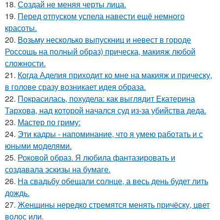
18.
Создай не меняя черты лица.
19.
Перед отпуском успела навести ещё немного
красоты.
20.
Возьму несколько выпускниц и невест в городе
Россошь на полный образ) прическа, макияж любой
сложности.
21.
Когда Аделия приходит ко мне на макияж и прическу,
в голове сразу возникает идея образа.
22.
Покрасилась, похудела: как выглядит Екатерина
Тархова, над которой начался суд из-за убийства деда.
23.
Мастер по гриму:
24.
Эти кадры - напоминание, что я умею работать и с
юными моделями.
25.
Роковой образ. Я любила фантазировать и
создавала эскизы на бумаге.
26.
На свадьбу обещали солнце, а весь день будет лить
дождь.
27.
Женщины нередко стремятся менять причёску, цвет
волос или.