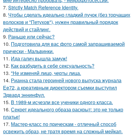
мне интересно пробовать, - нейрофотосессии.
7.
Strictly Match Reference Identity.
8.
Чтобы сделать идеально гладкий пучок (без торчащих
волосков и "Петухов"), нужен правильный порядок
действий и стайлинг.
9.
Раньше или сейчас?
10.
Подготовила для вас фото самой запрашиваемой
прически - Мальвинки.
11.
Ида галич вышла замуж!
12.
Как разбудить в себе сексуальность?
13.
"Не изменяй лицо, черты лица.
14.
Рианна стала героиней нового выпуска журнала
Ee72, а креативным директором съемки выступил
Эдвард эннинфул.
15.
В 1989-м исчезли все ученики одного класса.
16.
Секрет идеального образа раскрыт: это не только
платье!
17.
Мастер-класс по прическам - отличный способ
освежить образ, не тратя время на сложный мейкап.