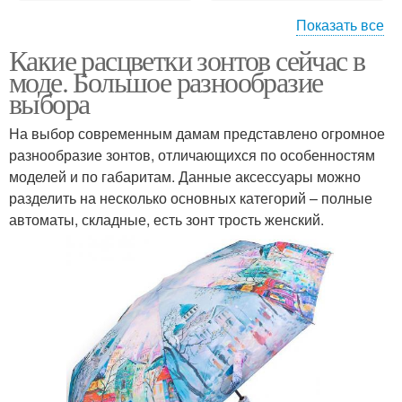
Показать все
Какие расцветки зонтов сейчас в
Модный зонт
Зонты в моде
моде. Большое разнообразие
выбора
На выбор современным дамам представлено огромное
разнообразие зонтов, отличающихся по особенностям
Стильные зонты
Женский зонт
моделей и по габаритам. Данные аксессуары можно
разделить на несколько основных категорий – полные
автоматы, складные, есть зонт трость женский.
Модные зонты