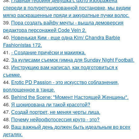
38.
Главная героиня девушка с фото изображена
спереди в полуретушированной постановке, мы видим
мягко раскрашенные пряди и аккуратные пучки волос.
39.
Пора создать вайфу мечты - вышла демоверсия
редактора персонажей Code Vein 2.
40.
Новенькая Ким - еще одна Kim/ Chandra Barbie
Fashionistas 172.
41.
- Создание причёски и макияжа.
42.
За кулисами съемок гимна для Sunday Night Football.
43.
Инструкцию вам написал, как подготовиться к
съемке.
44.
Erotic PD Passion - это искусство соблазнения,
воплощенное в танце.
45.
Behind the Scene: "Момент Настоящей Женщины".
46.
Я шокирована ли такой красотой?
47.
Создай портрет, не меняя черты лица.
48.
Почему нейрофотосессия круто - это?
49.
Ваш важный день должен быть идеальным во всех
деталях.