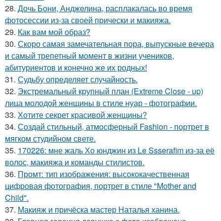
28.
Дочь Бони, Анджелина, расплакалась во время
фотосессии из-за своей прически и макияжа.
29.
Как вам мой образ?
30.
Скоро самая замечательная пора, выпускные вечера
и самый трепетный момент в жизни учеников,
абитуриентов и конечно же их родных!
31.
Судьбу определяет случайность.
32.
Экстремальный крупный план (Extreme Close - up)
лица молодой женщины в стиле нуар - фотографии.
33.
Хотите секрет красивой женщины?
34.
Создай стильный, атмосферный Fashion - портрет в
мягком студийном свете.
35.
170226: мне жаль Хо юнджин из Le Ssserafim из-за её
волос, макияжа и команды стилистов.
36.
Промт: тип изображения: высококачественная
цифровая фотография, портрет в стиле "Mother and
Child".
37.
Макияж и причёска мастер Наталья ханина.