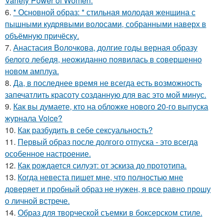
Variety Power of Women.
6.
* Основной образ: * стильная молодая женщина с
пышными кудрявыми волосами, собранными наверх в
объёмную причёску.
7.
Анастасия Волочкова, долгие годы верная образу
белого лебедя, неожиданно появилась в совершенно
новом амплуа.
8.
Да, в последнее время не всегда есть возможность
запечатлить красоту созданную для вас это мой минус.
9.
Как вы думаете, кто на обложке нового 20-го выпуска
журнала Voice?
10.
Как разбудить в себе сексуальность?
11.
Первый образ после долгого отпуска - это всегда
особенное настроение.
12.
Как рождается силуэт: от эскиза до прототипа.
13.
Когда невеста пишет мне, что полностью мне
доверяет и пробный образ не нужен, я все равно прошу
о личной встрече.
14.
Образ для творческой съемки в боксерском стиле.