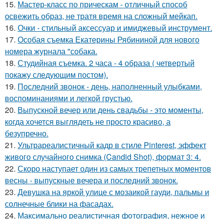
15.
Мастер-класс по прическам - отличный способ
освежить образ, не тратя время на сложный мейкап.
16.
Очки - стильный аксессуар и имиджевый инструмент.
17.
Особая съемка Екатерины Рябининой для нового
номера журнала "собака.
18.
Студийная съемка. 2 часа - 4 образа ( четвертый
покажу следующим постом).
19.
Последний звонок - день, наполненный улыбками,
воспоминаниями и легкой грустью.
20.
Выпускной вечер или день свадьбы - это моменты,
когда хочется выглядеть не просто красиво, а
безупречно.
21.
Ультрареалистичный кадр в стиле Pinterest, эффект
живого случайного снимка (Candid Shot), формат 3: 4.
22.
Скоро наступает один из самых трепетных моментов
весны - выпускные вечера и последний звонок.
23.
Девушка на яркой улице с мозаикой гауди, пальмы и
солнечные блики на фасадах.
24.
Максимально реалистичная фотография, нежное и