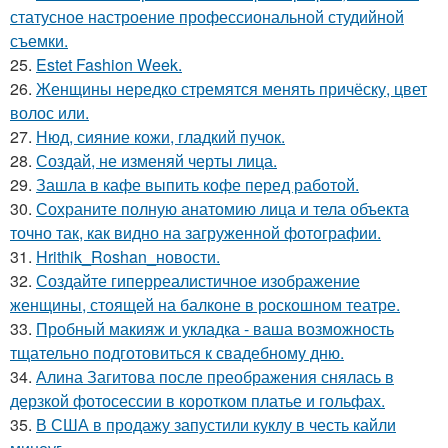
статусное настроение профессиональной студийной
съемки.
25.
Estet Fashion Week.
26.
Женщины нередко стремятся менять причёску, цвет
волос или.
27.
Нюд, сияние кожи, гладкий пучок.
28.
Создай, не изменяй черты лица.
29.
Зашла в кафе выпить кофе перед работой.
30.
Сохраните полную анатомию лица и тела объекта
точно так, как видно на загруженной фотографии.
31.
Hrithik_Roshan_новости.
32.
Создайте гиперреалистичное изображение
женщины, стоящей на балконе в роскошном театре.
33.
Пробный макияж и укладка - ваша возможность
тщательно подготовиться к свадебному дню.
34.
Алина Загитова после преображения снялась в
дерзкой фотосессии в коротком платье и гольфах.
35.
В США в продажу запустили куклу в честь кайли