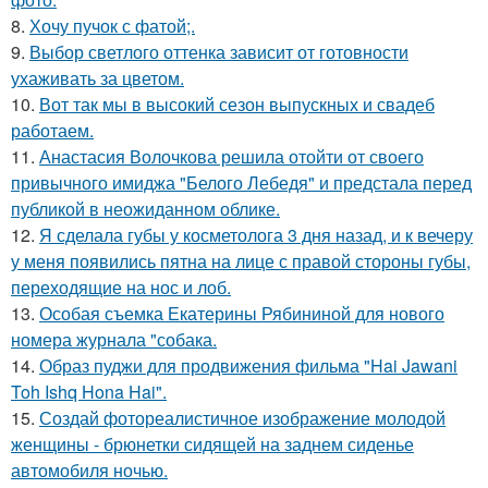
8.
Хочу пучок с фатой;.
9.
Выбор светлого оттенка зависит от готовности
ухаживать за цветом.
10.
Вот так мы в высокий сезон выпускных и свадеб
работаем.
11.
Анастасия Волочкова решила отойти от своего
привычного имиджа "Белого Лебедя" и предстала перед
публикой в неожиданном облике.
12.
Я сделала губы у косметолога 3 дня назад, и к вечеру
у меня появились пятна на лице с правой стороны губы,
переходящие на нос и лоб.
13.
Особая съемка Екатерины Рябининой для нового
номера журнала "собака.
14.
Образ пуджи для продвижения фильма "Hai Jawani
Toh Ishq Hona Hai".
15.
Создай фотореалистичное изображение молодой
женщины - брюнетки сидящей на заднем сиденье
автомобиля ночью.