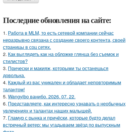
Последние обновления на сайте:
1.
Работа в MLM, то есть сетевой компании сейчас
неразрывно связана с создание своего контента, своей
страницы в соц сетях.
2.
Как выглядеть как на обложке глянца без съемок и
стилистов?
3.
Прически и макияж, которыми ты останешься
довольна.
4.
Каждый из вас уникален и обладает неповторимым
талантом!
5.
Wangyibo ванибо. 2026. 07. 22.
6.
Представляете, как интересно узнавать о необычных
увлечениях и талантах наших малышей.
7.
Гламур с рынка и причёски, которые будто делал
встречный ветер: мы угадываем звёзд по выпускным
фото.