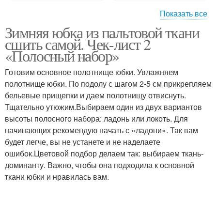
Показать все
Зимняя юбка из пальтовой ткани
Юбка на осень
Осенняя юбка
сшить самой. Чек-лист 2
«Полосный набор»
Готовим основное полотнище юбки. Увлажняем
полотнище юбки. По подолу с шагом 2-5 см прикрепляем
Длинная юбка
Шифоновая юбка
бельевые прищепки и даем полотнищу отвиснуть.
Тщательно утюжим.Выбираем один из двух вариантов
высоты полосного набора: ладонь или локоть. Для
начинающих рекомендую начать с «ладони». Так вам
Юбки без выкройки
Шерстяная юбка
будет легче, вы не устанете и не наделаете
ошибок.Цветовой подбор делаем так: выбираем ткань-
доминанту. Важно, чтобы она подходила к основной
ткани юбки и нравилась вам.