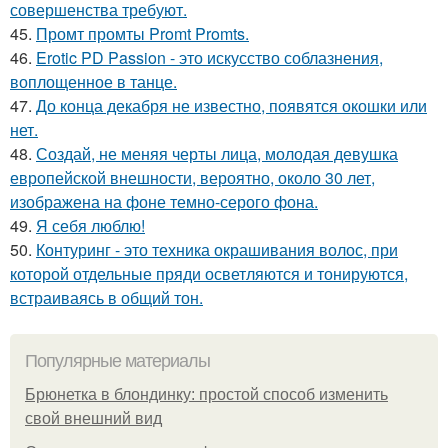
совершенства требуют.
45.
Промт промты Promt Promts.
46.
Erotic PD Passion - это искусство соблазнения,
воплощенное в танце.
47.
До конца декабря не известно, появятся окошки или
нет.
48.
Создай, не меняя черты лица, молодая девушка
европейской внешности, вероятно, около 30 лет,
изображена на фоне темно-серого фона.
49.
Я себя люблю!
50.
Контуринг - это техника окрашивания волос, при
которой отдельные пряди осветляются и тонируются,
встраиваясь в общий тон.
Популярные материалы
Брюнетка в блондинку: простой способ изменить
свой внешний вид