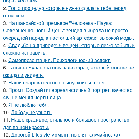
образ человека.
2.
Топ 5 процедур которые нужно сделать тебе перед
отпуском.
3.
На шанхайской премьере "Человека - Паука:
Совершенно Новый День" зендея выбрала не просто
очередной наряд, а настоящий артефакт высокой моды.
4.
Свадьба на природе: 5 вещей, которые легко забыть и
сложно исправить.
5.
Самопрезентация. Психологический аспект.
6.
Татьяна Буланова показала образ, который многие не
ожидали увидеть.
7.
Наши очаровательные выпускницы школ!
8.
Промт: Создай гиперреалистичный портрет, качество
4K, не меняя черты лица.
9.
Я не люблю тебя.
10.
Лободу не узнать.
11.
Наше красивое, стильное и большое пространство
для вашей красоты.
12.
Дорогой Lifestyle момент, но снят случайно, как