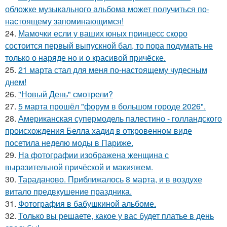
обложке музыкального альбома может получиться по-
настоящему запоминающимся!
24.
Мамочки если у ваших юных принцесс скоро
состоится первый выпускной бал, то пора подумать не
только о наряде но и о красивой причёске.
25.
21 марта стал для меня по-настоящему чудесным
днем!
26.
"Новый День" смотрели?
27.
5 марта прошёл "форум в большом городе 2026".
28.
Американская супермодель палестино - голландского
происхождения Белла хадид в откровенном виде
посетила неделю моды в Париже.
29.
На фотографии изображена женщина с
выразительной причёской и макияжем.
30.
Тараданово. Приближалось 8 марта, и в воздухе
витало предвкушение праздника.
31.
Фотография в бабушкиной альбоме.
32.
Только вы решаете, какое у вас будет платье в день