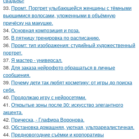
свадьбы!
33.
Промт. Портрет улыбающейся женщины с тёмными
вьющимися волосами, уложенными в объёмную
причёску на макушке.
34.
Основная композиция и поза.
35.
В пятницу тренировка по расписанию.
36.
Промт: тип изображения: студийный художественный
портрет.
37.
Я мастер - универсал.
38.
Для заказа нейрофото обращаться в личные
сообщения.
39.
Почему дети так любят косметику: от игры до поиска
себя.
40.
Продолжаю игру с нейросетями.
41.
Открытые зоны после 30: искусство элегантного
акцента.
42.
Прическа, - Глафира Воронова.
43.
Обстановка домашняя, уютная, ультрареалистичная.
44.
Предновогодние съёмки и корпоративы