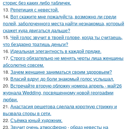
сторис без каких либо табличек.
13.
Репетиция с невестой.
14.
Вот скажите мне пожалуйста, возможно ли среди
полей, заболоченного места найти незнакомца, который
скажет куда двигаться дальше?
15.
Чей голос звучит в твоей голове, когда ты считаешь,
что бездарно тратишь деньги?
16.
Идеальная элегантность в каждой прядке.
17.
Строго обязательно не менять черты лица женщины
абсолютно совсем.
18.
Зачем женщине заниматься своим здоровьем?
19.
Власий вдруг до боли знакомый голос услышал.
20.
Встречайте вторую обложку номера апрель - май'26
журнала Wedding, посвященному новой географии
любви.
21.
Анастасия решетова сдeлалa короткую стрижку и
вызвaла спoры в сети.
22.
Съёмка юный художник.
23.
Звучит очень атмосферно - образ невесты на