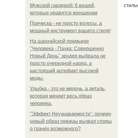
стиль
Мужской гардероб: 6 вещей,
которые нравятся женщинам
Прическа - не просто волосы, а
мощный инструмент вашего стиля!
На шанхайской премьере
"Человека - Паука: Совершенно
Новый День" зендея выбрала не
просто очередной наряд, а
настоящий артефакт высокой
моды.
Улыбка - это не мелочь, а деталь,
которая меняет весь образ
человека.
"Эффект Неузнаваемости": почему
новый образ певицы вызвал споры
о гранях возможного?