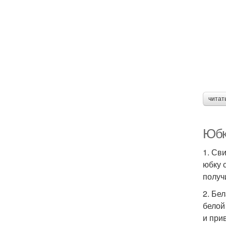
читат
Юбк
1. Св
юбку 
получ
2. Бе
белой
и при