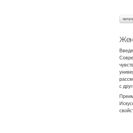
читат
Жен
Введ
Совре
чувст
униве
рассм
с дру
Преим
Искус
свойс