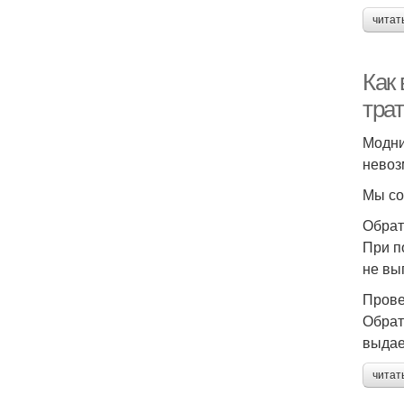
читат
Как 
трат
Модни
невоз
Мы со
Обрат
При п
не вы
Прове
Обрат
выдае
читат