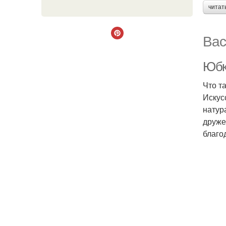
читат
Вас
Юбк
Что т
Искус
натур
друже
благо