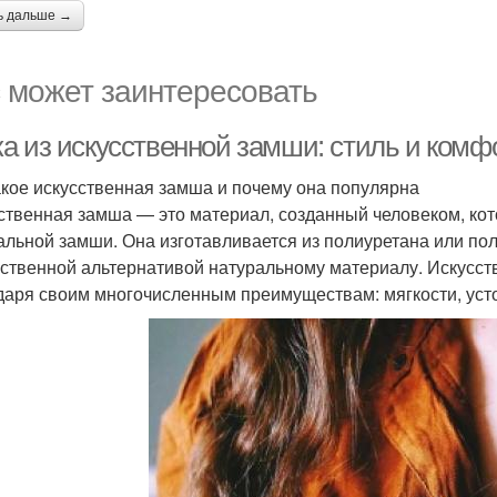
ь дальше →
 может заинтересовать
а из искусственной замши: стиль и комф
акое искусственная замша и почему она популярна
ственная замша — это материал, созданный человеком, кот
альной замши. Она изготавливается из полиуретана или поли
ственной альтернативой натуральному материалу. Искусст
даря своим многочисленным преимуществам: мягкости, устой