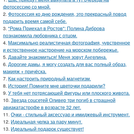
фотосессию со мной.
2.
Фотосессия ко дню рождения, это прекрасный повод
подарить время самой себе.
3.
"Рома Приехал в Ростов": Полина Диброва
познакомила любовника с отцом.
4.
Максимально реалистичная фотография, чувственное
и естественное настроение на морском побережье.
5.
Давайте знакомиться! Меня зовут Ангелина.
6.
Дорогие дамы, я могу создать для вас полный образ,
макияж + причёска.
7.
Как настроить природный магнетизм.
8.
История! Помните мне цветочки подарили?
9.
У тебя нет потрясающей фигуры или плоского живота.
10.
Звезда соцсетей Оливер три погиб в страшной
авиакатастрофе в возрасте 32 лет.
11.
Очки - стильный аксессуар и имиджевый инструмент.
12.
Идеальная челка за пару минут.
13.
Идеальный подарок существует!