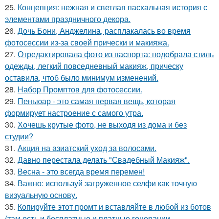
25.
Концепция: нежная и светлая пасхальная история с
элементами праздничного декора.
26.
Дочь Бони, Анджелина, расплакалась во время
фотосессии из-за своей прически и макияжа.
27.
Отредактировала фото из паспорта: подобрала стиль
одежды, легкий повседневный макияж, прическу
оставила, чтоб было минимум изменений.
28.
Набор Промптов для фотосессии.
29.
Пеньюар - это самая первая вещь, которая
формирует настроение с самого утра.
30.
Хочешь крутые фото, не выходя из дома и без
студии?
31.
Акция на азиатский уход за волосами.
32.
Давно перестала делать "Свадебный Макияж".
33.
Весна - это всегда время перемен!
34.
Важно: используй загруженное селфи как точную
визуальную основу.
35.
Копируйте этот промт и вставляйте в любой из ботов
(там есть и бесплатные и платные генерации.