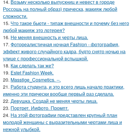
14.
Возьму несколько выпускниц и невест в городе
Россошь на полный образ) прическа, макияж любой
сложности.
15.
Что такое бьюти - типаж внешности и почему без него
любой макияж это лотерея?
16.
Не меняя внешность и черты лица.
17.
Фотореалистичная ночная Fashion - фотография,
эффект живого случайного кадра, будто снято ночью на
улице с профессиональной вспышкой.
18.
Как сделать так же?
19.
Estet Fashion Week.
20.
Masstige_Cosmetics. --.
21.
Работа студента, и это всего лишь начало практики,
именно эти прически вообще первый раз сделала.
22.
Девушка. Создай не меняя черты лица.
23.
Портрет. Иифото. Промпт.
24.
На этой фотографии представлен крупный план
молодой женщины с выразительными чертами лица и
нежной улыбкой.