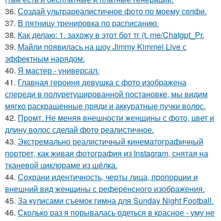
36.
Создай ультрареалистичное фото по моему селфи.
37.
В пятницу тренировка по расписанию.
38.
Как делаю: 1. захожу в этот бот тг (t. me/Chatgpt_Pr.
39.
Майли появилась на шоу Jimmy Kimmel Live с
эффектным нарядом.
40.
Я мастер - универсал.
41.
Главная героиня девушка с фото изображена
спереди в полуретушированной постановке, мы видим
мягко раскрашенные пряди и аккуратные пучки волос.
42.
Промт. Не меняя внешности женщины с фото, цвет и
длину волос сделай фото реалистичное.
43.
Экстремально реалистичный кинематографичный
портрет, как живая фотография из Instagram, снятая на
тканевой циклораме из шёлка.
44.
Сохрани идентичность, черты лица, пропорции и
внешний вид женщины с референсного изображения.
45.
За кулисами съемок гимна для Sunday Night Football.
46.
Сколько раз я порывалась одеться в красное - уму не