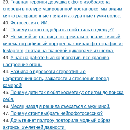
39.
Главная героиня девушка с фото изображена
спереди в полуретушированной постановке, мы видим
мягко раскрашенные пряди и аккуратные пучки волос.
40.
Фотосессия с ИИ.
41.
Почему важно подобрать свой стиль в одежде?
42.
Не меняй черты лица экстремально реалистичный
кинематографичный портрет, как живая фотография из
Instagram, снятая на тканевой циклораме из шёлка.
43.
У нас на работе был корпоратив, всё красиво,
настроение огонь.
44.
Разбиваю вдребезги стереотипы о
нефотогеничность, зажатости и стеснения перед
камерой!
45.
Почему дети так любят косметику: от игры до поиска
себя.
46.
Месяц назад я решила съехаться с мужчиной.
47.
Почему стоит выбрать нейрофотосессию?
48.
Дочь гвинет пэлтроу повторила модный образ
актрисы 29-летней давности.