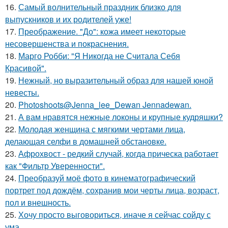
16.
Самый волнительный праздник близко для
выпускников и их родителей уже!
17.
Преображение. "До": кожа имеет некоторые
несовершенства и покраснения.
18.
Марго Робби: "Я Никогда не Считала Себя
Красивой".
19.
Нежный, но выразительный образ для нашей юной
невесты.
20.
Photoshoots@Jenna_lee_Dewan Jennadewan.
21.
А вам нравятся нежные локоны и крупные кудряшки?
22.
Молодая женщина с мягкими чертами лица,
делающая селфи в домашней обстановке.
23.
Афрохвост - редкий случай, когда прическа работает
как "Фильтр Уверенности".
24.
Преобразуй моё фото в кинематографический
портрет под дождём, сохранив мои черты лица, возраст,
пол и внешность.
25.
Хочу просто выговориться, иначе я сейчас сойду с
ума.