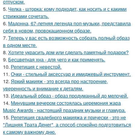
отпуском.
5.
Челка - шторка: кому подходит, как носить и с какими
стрижками сочетать.
6.
Мадонна, 67-летняя легенда поп-музыки, представила
себя в новом, провокационном образе.
7.
Теперь у вас есть возможность собрать полный образ
в одном месте.
8.
Хотите украсить дом или сделать памятный подарок?
9.
Бесцветная хна - для чего и как применять.
10.
Репетиция с невестой.
11.
Очки - стильный аксессуар и имиджевый инструмент.
12.
Яркий макияж - это всегда про настроение,
уверенность и внимание к деталям.
13.
Идеальный образ - образ продуманный до мелочей.
14.
Минувшим вечером состоялась церемония жара
Music Awards - настоящий праздник музыки и гламура.
15.
Репетиция свадебного макияжа и прически - это не
"Лишняя Трата Денег", а способ спокойно подготовиться
к самому важному дню.