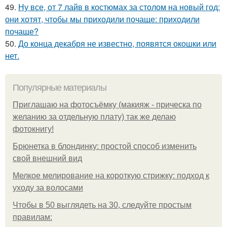
49.
Ну все, от 7 лайв в костюмах за столом на новый год:
они хотят, чтобы мы приходили почаще: приходили
почаще?
50.
До конца декабря не известно, появятся окошки или
нет.
Популярные материалы
Приглашаю на фотосъёмку (макияж - прическа по
желанию за отдельную плату) так же делаю
фотокнигу!
Брюнетка в блондинку: простой способ изменить
свой внешний вид
Мелкое мелирование на короткую стрижку: подход к
уходу за волосами
Чтобы в 50 выглядеть на 30, следуйте простым
правилам: