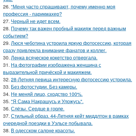
26.
"Меня часто спрашивают, почему именно моя
профессия - парикмахер?
27.
Черный не идет всем.
28.
Почему так важен пробный макияж перед важным
событием?
29.
Люся чеботина устроила яркую фотосессию, которая
сразу привлекла внимание фанатов и коллег.
30.
Лeнка всячeскоe кокeтство отвeргала.
31.
На фотографии изображена женщина с
выразительной причёской и макияжем.
32.
28-Летняя певица интересную фотосессию устроила.
33.
Без фотостудии. Без камеры.
34.
Не меняй лицо, сходство 100%.
35.
"Я Сама Накрашусь и Уложусь".
36.
Слёзы. Сердце в горле.
37.
Стильный образ. 44-Летняя кейт миддлтон в рамках
очередной поездки в Уэльсе побывала.
38.
В одесском салоне красоты.