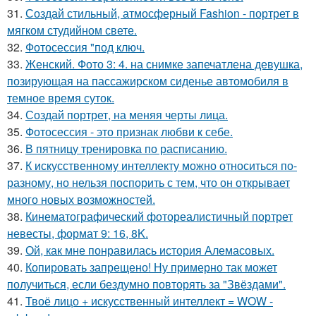
31.
Создай стильный, атмосферный Fashion - портрет в
мягком студийном свете.
32.
Фотосессия "под ключ.
33.
Женский. Фото 3: 4. на снимке запечатлена девушка,
позирующая на пассажирском сиденье автомобиля в
темное время суток.
34.
Создай портрет, на меняя черты лица.
35.
Фотосессия - это признак любви к себе.
36.
В пятницу тренировка по расписанию.
37.
К искусственному интеллекту можно относиться по-
разному, но нельзя поспорить с тем, что он открывает
много новых возможностей.
38.
Кинематографический фотореалистичный портрет
невесты, формат 9: 16, 8K.
39.
Ой, как мне понравилась история Алемасовых.
40.
Копировать запрещено! Ну примерно так может
получиться, если бездумно повторять за "Звёздами".
41.
Твоё лицо + искусственный интеллект = WOW -