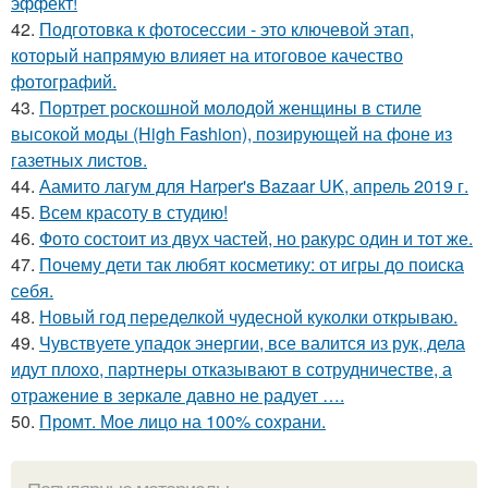
эффект!
42.
Подготовка к фотосессии - это ключевой этап,
который напрямую влияет на итоговое качество
фотографий.
43.
Портрет роскошной молодой женщины в стиле
высокой моды (High Fashion), позирующей на фоне из
газетных листов.
44.
Аамито лагум для Harper's Bazaar UK, апрель 2019 г.
45.
Всем красоту в студию!
46.
Фото состоит из двух частей, но ракурс один и тот же.
47.
Почему дети так любят косметику: от игры до поиска
себя.
48.
Новый год переделкой чудесной куколки открываю.
49.
Чувствуете упадок энергии, все валится из рук, дела
идут плохо, партнеры отказывают в сотрудничестве, а
отражение в зеркале давно не радует ….
50.
Промт. Мое лицо на 100% сохрани.