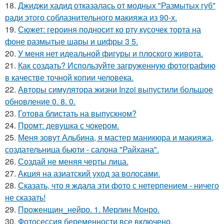
18.
Джиджи хадид отказалась от модных "Размытых губ"
ради этого соблазнительного макияжа из 90-х.
19.
Сюжет: героиня подносит ко рту кусочек торта на
фоне размытые шары и цифры 3 5.
20.
У меня нет идеальной фигуры и плоского живота.
21.
Как создать? Используйте загруженную фотографию
в качестве точной копии человека.
22.
Авторы симулятора жизни Inzoi выпустили большое
обновление 0. 8. 0.
23.
Готова блистать на выпускном?
24.
Промт: девушка с чокером.
25.
Меня зовут Альбина, я мастер маникюра и макияжа,
создательница бьюти - салона "Райхана".
26.
Создай не меняя черты лица.
27.
Акция на азиатский уход за волосами.
28.
Сказать, что я ждала эти фото с нетерпением - ничего
не сказать!
29.
Проженщин_нейро. 1. Мерлин Монро.
30.
Фотосессия беременности все включено.