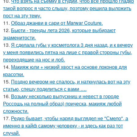
10.
Что взять на съёмку в студии, чтоб всё прошло гладко
такой вопрос я часто слышу, поэтому решила выложить
пост на эту тему.
11.
Образ джанви в сари от Marwar Couture.
12.
Бьюти - тренды лета 2026, которые выбирают
знаменитости.
13.
Я сделала губы у косметолога 3 дня назад, и к вечеру
у меня появились пятна на лице с правой стороны губы,
переходящие на нос и лоб.
14.
Макияж юли + низкий хвост на основе локонов для
красотки.
15.
Поздно вечером не спалось, и наткнулась вот на эту
статью, спешу поделиться с вами ….
16.
Возьму несколько выпускниц и невест в городе
Россошь на полный образ) прическа, макияж любой
сложности.
17.
Редко бывает, чтобы наряд выглядел не "Смело", а
именно в кайф самому человеку - и здесь как раз тот
случай.