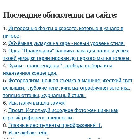
Последние обновления на сайте:
1.
Интересные факты о красоте, которые я узнала в
питере.
2.
Объёмная укладка на каре - новый уровень стиля.
3.
Одна "Правильная" баночка лака для волос и успех
твоей укладки гарантирован до первого мытья головы.
4.
Куклы - трансгендеры *: свобода выбора или
навязанная концепция.
5.
Фотореализм, ночная съемка в машине, жесткий свет
вспышки, глубокие тени, кинематографичная эстетика,
теплые оттенки, журнальный стиль.
6.
Ида галич вышла замуж!
7.
Промт. Используй исходное фото женщины как
строгий референс внешности.
8.
Главные инструменты преображения! 1.
9.
Я не люблю тебя.