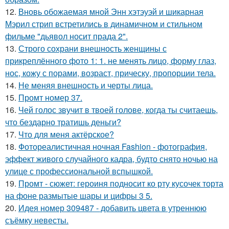
12.
Вновь обожаемая мной Энн хэтэуэй и шикарная
Мэрил стрип встретились в динамичном и стильном
фильме "дьявол носит прада 2".
13.
Строго сохрани внешность женщины с
прикреплённого фото 1: 1. не менять лицо, форму глаз,
нос, кожу с порами, возраст, прическу, пропорции тела.
14.
Не меняя внешность и черты лица.
15.
Промт номер 37.
16.
Чей голос звучит в твоей голове, когда ты считаешь,
что бездарно тратишь деньги?
17.
Что для меня актёрское?
18.
Фотореалистичная ночная Fashion - фотография,
эффект живого случайного кадра, будто снято ночью на
улице с профессиональной вспышкой.
19.
Промт - сюжет: героиня подносит ко рту кусочек торта
на фоне размытые шары и цифры 3 5.
20.
Идея номер 309487 - добавить цвета в утреннюю
съёмку невесты.