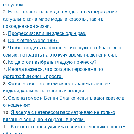
отпуском.
2.
Естественность всегда в моде - это утверждение
актуально как в мире моды и красоты, так и в
повседневной жизни.
3.
Профессия: впиши здесь один раз.
4.
Dolls of the World 1997.
5.
Чтобы сходить на фотосессию, нужно собрать всю
семью, потратить на это кучу времени, денег и сил.
6.
Когда стоит выбрать гладкую прическу?
7.
Иногда кажется, что создать персонажа по
фотографии очень просто.
8.
Фотосессия - это возможность запечатлеть её
индивидуальность, юность и эмоции.
9.
Селена гомес и Бенни Бланко испытывают кризис в
отношениях.
10.
Я всегда с интересом рассматриваю не только
вязаные вещи, но и образы в целом.
11.
Катя клэп снова удивила своих поклонников новым
образом.