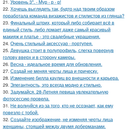
21.
Уровень 3*. - Мур - р - р!
22.
Хочешь выглядеть так, будто над твоим образом
поработала команда визажистов и стилистов из глянца?
23.
Финальный штрих, который либо собирает всё в
единый стиль, либо ломает даже самый красивый
макияж и платье - это свадебные украшения.
24.
Очень стильный аксессуар - портупея.
25.
Девушка стоит в полупрофиль, слегка повернув
голову вверх и в сторону камеры.
26.
Весна - идеальное время для обновления.
27.
Создай не меняя черты лица и прическу.
28.
Изменение билла каулиц во внешности и карьера.
29.
Элегантность, это всегда модно и стильно.
30.
Задумайся. 28-Летняя певица увлекательную
фотосессию провела.
31.
Не волнуйся из-за того, кто не осознает, как ему
повезло с тобой.
32.
Создайте изображение, не изменяя черты лица
женщины, стоящей между двумя доберманами.