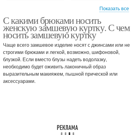
Показать все
С какими брюками носить
Куртки с широкими
Джинсовые куртки
женскую замшевую куртку. С чем
плечами
носить замшевую куртку
Чаще всего замшевое изделие носят с джинсами или не
строгими брюками и легкой, возможно, шифоновой,
блузкой. Если вместо блузы надеть водолазку,
необходимо будет оживить лаконичный образ
выразительным макияжем, пышной прической или
аксессуарами.