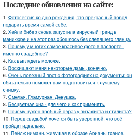
Последние обновления на сайте:
1.
Фотосессия ко дню рождения, это прекрасный повод
подарить время самой себе.
2.
Хейли бибер снова запустила вирусный тренд в
маникюре и на этот раз обошлось без слепящего глянца.
3.
Почему у многих самое красивое фото в паспорте -
именно свадебное?
4.
Как выглядеть моложе.
5.
Восхищают меня некоторые дамы, конечно.
6.
Очень полезный прст о фотографиях на документы: он
обязательно поможет вам подготовиться к лучшему
снимку.
7.
Смелая. Гламурная. Девушка.
8.
Бесцветная хна - для чего и как применять.
9.
Почему нужен пробный образ у визажиста и стилиста?
10.
Перед свадьбой хочется быть уверенной, что всё
пройдет идеально.
11.
Пейдж ниманн, живущая в образе Арианы гранде.