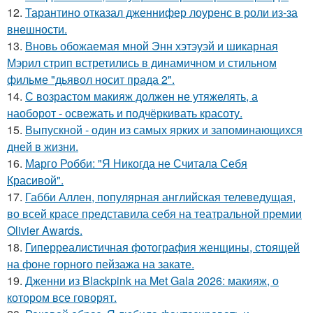
12.
Тарантино отказал дженнифер лоуренс в роли из-за
внешности.
13.
Вновь обожаемая мной Энн хэтэуэй и шикарная
Мэрил стрип встретились в динамичном и стильном
фильме "дьявол носит прада 2".
14.
С возрастом макияж должен не утяжелять, а
наоборот - освежать и подчёркивать красоту.
15.
Выпускной - один из самых ярких и запоминающихся
дней в жизни.
16.
Марго Робби: "Я Никогда не Считала Себя
Красивой".
17.
Габби Аллен, популярная английская телеведущая,
во всей красе представила себя на театральной премии
Olivier Awards.
18.
Гиперреалистичная фотография женщины, стоящей
на фоне горного пейзажа на закате.
19.
Дженни из Blackpink на Met Gala 2026: макияж, о
котором все говорят.