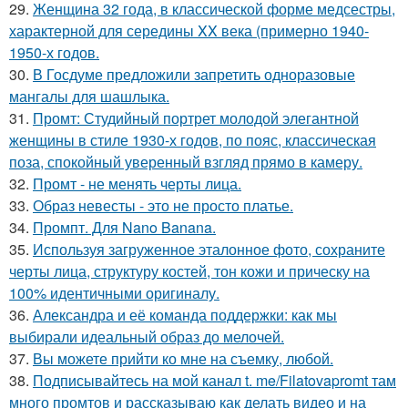
29.
Женщина 32 года, в классической форме медсестры,
характерной для середины XX века (примерно 1940-
1950-х годов.
30.
В Госдуме предложили запретить одноразовые
мангалы для шашлыка.
31.
Промт: Студийный портрет молодой элегантной
женщины в стиле 1930-х годов, по пояс, классическая
поза, спокойный уверенный взгляд прямо в камеру.
32.
Промт - не менять черты лица.
33.
Образ невесты - это не просто платье.
34.
Промпт. Для Nano Banana.
35.
Используя загруженное эталонное фото, сохраните
черты лица, структуру костей, тон кожи и прическу на
100% идентичными оригиналу.
36.
Александра и её команда поддержки: как мы
выбирали идеальный образ до мелочей.
37.
Вы можете прийти ко мне на съемку, любой.
38.
Подписывайтесь на мой канал t. me/Filatovapromt там
много промтов и рассказываю как делать видео и на