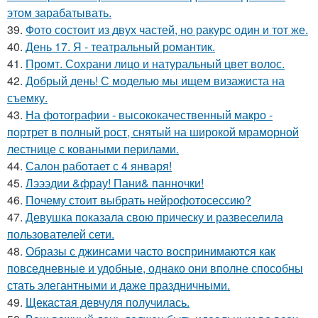
этом зарабатывать.
39.
Фото состоит из двух частей, но ракурс один и тот же.
40.
День 17. Я - театральный романтик.
41.
Промт. Сохрани лицо и натуральный цвет волос.
42.
Добрый день! С моделью мы ищем визажиста на
съемку.
43.
На фотографии - высококачественный макро -
портрет в полный рост, снятый на широкой мраморной
лестнице с коваными перилами.
44.
Салон работает с 4 января!
45.
Лэээдии &фрау! Пани& панночки!
46.
Почему стоит выбрать нейрофотосессию?
47.
Девушка показала свою прическу и развеселила
пользователей сети.
48.
Образы с джинсами часто воспринимаются как
повседневные и удобные, однако они вполне способны
стать элегантными и даже праздничными.
49.
Щекастая девчуля получилась.