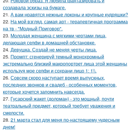
20.
Роковой образ. Я любила фантазировать и
создавала эскизы на бумаге.
21.
А вам нравятся нежные локоны и крупные кудряшки?
22.
На мой взгляд, самая арт - терапевтичная программа
на тв - "Модный Приговор".
23.
Молодая женщина с мягкими чертами лица,
делающая селфи в домашней обстановке.
24.
Девушка. Создай не меняя черты лица.
25.
Промпт: сгенерируй темный монохромный
экстремально близкий макропортрет лица этой женщины
используя мое селфи и сохрани лицо 1: 1\\.
26.
Совсем скоро наступает время выпускных,
последних звонков и свадеб - особенных моментов,
которые хочется запомнить навсегда.
27.
Гусарский жакет (доломан) - это мощный, почти
театральный предмет, который требует уважения и
смелости.
28.
21 марта стал для меня по-настоящему чудесным
днем!