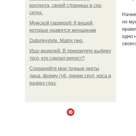
контента, своей страницы в соц
сетях.
Начне
но му
Мужской гардероб: 6 вещей,
нрави
которые нравятся женщинам
одно 
Dafunkystyle. Matrix neo.
своег
Ищу моделей. В приоритете выберу
того, кто сделал репост?
Сохраняйте мои точные черты
лица, форму губ, линию скул, носа и
разрез глаз.