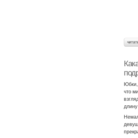
читат
Как
под
Юбки,
что м
взгля
длину
Немал
девуш
прекр