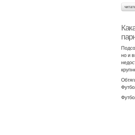
читат
Как
пар
Подсо
но и 
недос
крупн
Обтяг
Футбо
Футбо