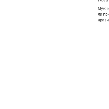
Мужчи
ли пр
нрави