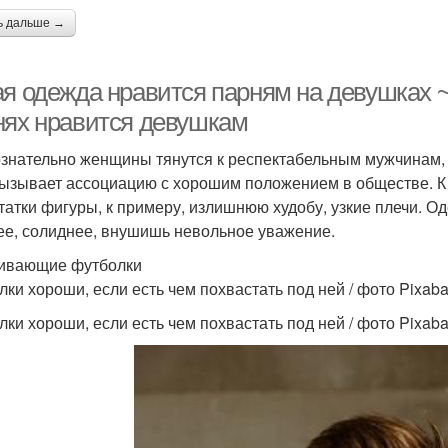
ь дальше →
ая одежда нравится парням на девушках ~
нях нравится девушкам
знательно женщины тянутся к респектабельным мужчинам, а
вызывает ассоциацию с хорошим положением в обществе. К 
татки фигуры, к примеру, излишнюю худобу, узкие плечи. О
ее, солиднее, внушишь невольное уважение.
ивающие футболки
лки хороши, если есть чем похвастать под ней / фото Pixab
лки хороши, если есть чем похвастать под ней / фото Pixab