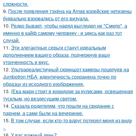
сложности.
9.
После появления тэхёна на Amas корейские нетизены
буквально взорвались от его визуала.
10.
Редко бывает, чтобы наряд выглядел не "Смело", а
именно в кайф самому человеку - и здесь как раз тот
случай.
11.
Эти элегантные серьги станут идеальным
дополнением вашего образа, подчеркнув вашу
утонченность и вкус.
12.
Ультрареалистичный скриншот камеры поцелуев на
Jumbotron НБА, идентичность сохранена точно по
образцу из исходного изображения.
13.
(Ева мари стоит в коридоре за кулисами, освещенная
тусклым, но вездесущим светом.
14.
Сказала родителям, что пошли на свидание с
парнем, а сами были на вечеринке.
15.
В том случае, если кто-то вдруг потерял меня из виду
-.
16.
У вас важный день?