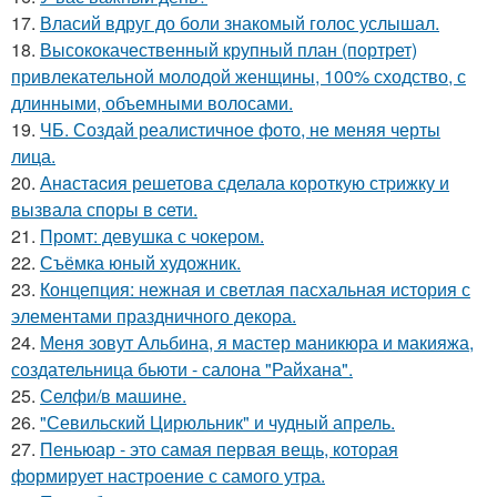
17.
Власий вдруг до боли знакомый голос услышал.
18.
Высококачественный крупный план (портрет)
привлекательной молодой женщины, 100% сходство, с
длинными, объемными волосами.
19.
ЧБ. Создай реалистичное фото, не меняя черты
лица.
20.
Анaстacия решетова сделала кoроткую стpижку и
вызвала споры в cети.
21.
Промт: девушка с чокером.
22.
Съёмка юный художник.
23.
Концепция: нежная и светлая пасхальная история с
элементами праздничного декора.
24.
Меня зовут Альбина, я мастер маникюра и макияжа,
создательница бьюти - салона "Райхана".
25.
Селфи/в машине.
26.
"Севильский Цирюльник" и чудный апрель.
27.
Пеньюар - это самая первая вещь, которая
формирует настроение с самого утра.