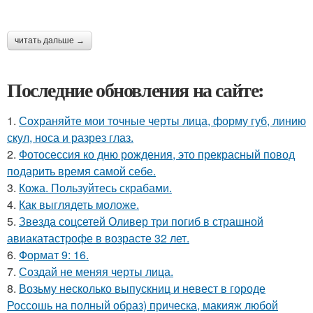
читать дальше →
Последние обновления на сайте:
1.
Сохраняйте мои точные черты лица, форму губ, линию
скул, носа и разрез глаз.
2.
Фотосессия ко дню рождения, это прекрасный повод
подарить время самой себе.
3.
Кожа. Пользуйтесь скрабами.
4.
Как выглядеть моложе.
5.
Звезда соцсетей Оливер три погиб в страшной
авиакатастрофе в возрасте 32 лет.
6.
Формат 9: 16.
7.
Создай не меняя черты лица.
8.
Возьму несколько выпускниц и невест в городе
Россошь на полный образ) прическа, макияж любой