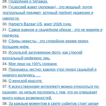
28.
Подробнее о типажах.
29.
Гусарский жакет (доломан) - это мощный, почти
театральный предмет, который требует уважения и
смелости.
30.
Harper's Bazaar US, март 2026 года.
31.
Самое важное в свадебном образе - это не макияж и
прическа.
32.
Сборы невесты - это спокойное время перед
большим днём.
33.
Используй загруженное фото, как строгий
визуальный референс лиц.
34.
Мое лицо на 100% сохрани.
35.
Признаюсь честно: каждое утро перед свадьбой я
немного волнуюсь ….
36.
О женской красоте.
37.
К искусственному интеллекту можно относиться по-
разному, но нельзя поспорить с тем, что он открывает
много новых возможностей.
38.
За каждым моментом в свете софитов стоит целая