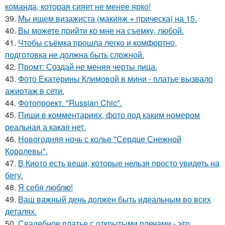
команда, которая сияет не менее ярко!
39.
Мы ищем визажиста (макияж + прическа) на 15.
40.
Вы можете прийти ко мне на съемку, любой.
41.
Чтобы съёмка прошла легко и комфортно,
подготовка не должна быть сложной.
42.
Промт: Создай не меняя черты лица.
43.
Фото Екатерины Климовой в мини - платье вызвало
ажиотаж в сети.
44.
Фотопроект. "Russian Chic".
45.
Пиши в комментариях, фото под каким номером
реальная а какая нет.
46.
Новогодняя ночь с колье "Сердце Снежной
Королевы".
47.
В Киото есть вещи, которые нельзя просто увидеть на
бегу.
48.
Я себя люблю!
49.
Ваш важный день должен быть идеальным во всех
деталях.
50.
Свадебное платье с открытыми плечами - это