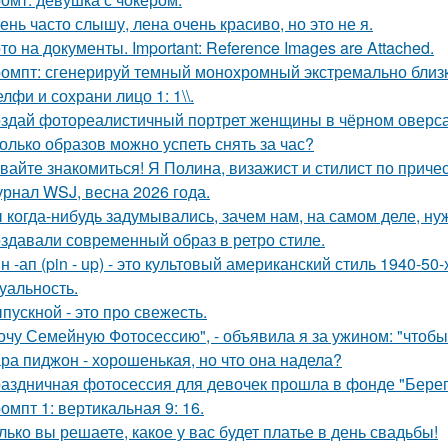
ень часто слышу, лена очень красиво, но это не я.
то на документы. Important: Reference Images are Attached.
омпт: сгенерируй темный монохромный экстремально близ
лфи и сохрани лицо 1: 1\\.
здай фотореалистичный портрет женщины в чёрном оверса
олько образов можно успеть снять за час?
вайте знакомиться! Я Полина, визажист и стилист по приче
рнал WSJ, весна 2026 года.
 когда-нибудь задумывались, зачем нам, на самом деле, н
здавали современный образ в ретро стиле.
н -ап (pin - up) - это культовый американский стиль 1940-5
суальность.
пускной - это про свежесть.
очу Семейную Фотосессию", - объявила я за ужином: "чтобы
ра пиджон - хорошенькая, но что она надела?
аздничная фотосессия для девочек прошла в фонде "Берег
омпт 1: вертикальная 9: 16.
лько вы решаете, какое у вас будет платье в день свадьбы!