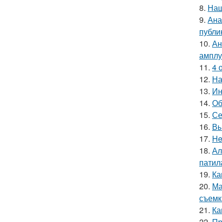
8.
Наш
9.
Ана
публи
10.
Ан
амплу
11.
4 
12.
На
13.
Ин
14.
Об
15.
Се
16.
Вы
17.
He
18.
Ал
патил
19.
Ка
20.
Ма
съемк
21.
Ка
22.
Пр