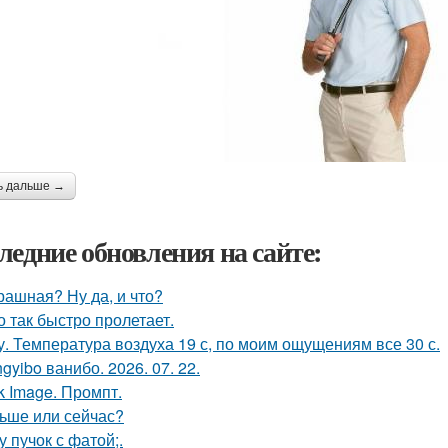
ь дальше →
ледние обновления на сайте:
рашная? Ну да, и что?
о так быстро пролетает.
у. Температура воздуха 19 с, по моим ощущениям все 30 с.
gyibo ванибо. 2026. 07. 22.
k Image. Промпт.
ьше или сейчас?
у пучок с фатой;.