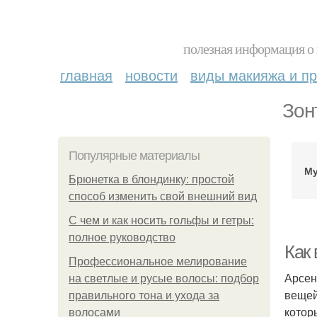
полезная информация о 
главная
новости
виды макияжа и пр
Зон
Популярные материалы
Му
Брюнетка в блондинку: простой
способ изменить свой внешний вид
С чем и как носить гольфы и гетры:
полное руководство
Как 
Профессиональное мелирование
Арсен
на светлые и русые волосы: подбор
вещей.
правильного тона и ухода за
котор
волосами