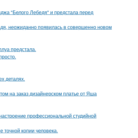
джа "Белого Лебедя" и предстала перед
бедя, неожиданно появилась в совершенно новом
луа предстала.
просто.
ех деталях.
том на заказ дизайнерском платье от Яша
 настроение профессиональной студийной
е точной копии человека.