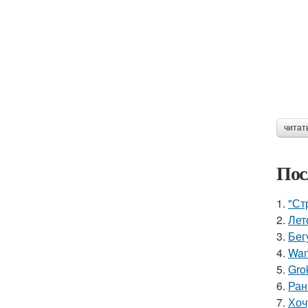
читат
Пос
1.
"Ст
2.
Лет
3.
Бег
4.
Wan
5.
Gro
6.
Ран
7.
Хоч