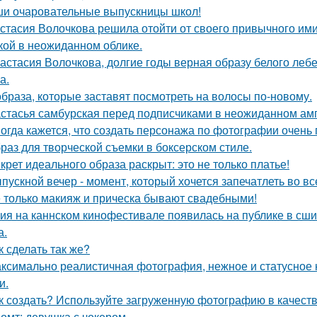
и очаровательные выпускницы школ!
стасия Волочкова решила отойти от своего привычного ими
кой в неожиданном облике.
астасия Волочкова, долгие годы верная образу белого ле
а.
образа, которые заставят посмотреть на волосы по-новому.
стасья самбурская перед подписчиками в неожиданном амп
огда кажется, что создать персонажа по фотографии очень 
раз для творческой съемки в боксерском стиле.
крет идеального образа раскрыт: это не только платье!
пускной вечер - момент, который хочется запечатлеть во вс
 только макияж и прическа бывают свадебными!
ия на каннском кинофестивале появилась на публике в сши
а.
к сделать так же?
ксимально реалистичная фотография, нежное и статусное
и.
к создать? Используйте загруженную фотографию в качеств
омт: девушка с чокером.