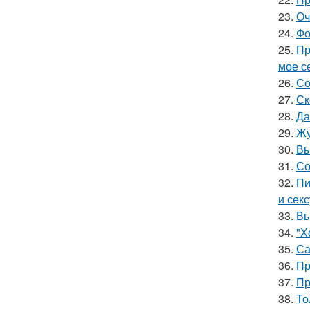
23.
Оч
24.
Фо
25.
Пр
мое се
26.
Со
27.
Ск
28.
Да
29.
Жу
30.
Вы
31.
Со
32.
Пи
и сек
33.
Вы
34.
"Х
35.
Са
36.
Пр
37.
Пр
38.
То