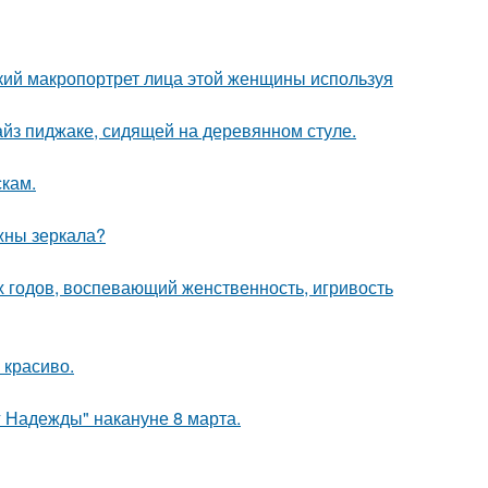
кий макропортрет лица этой женщины используя
йз пиджаке, сидящей на деревянном стуле.
скам.
ужны зеркала?
0-х годов, воспевающий женственность, игривость
 красиво.
 Надежды" накануне 8 марта.