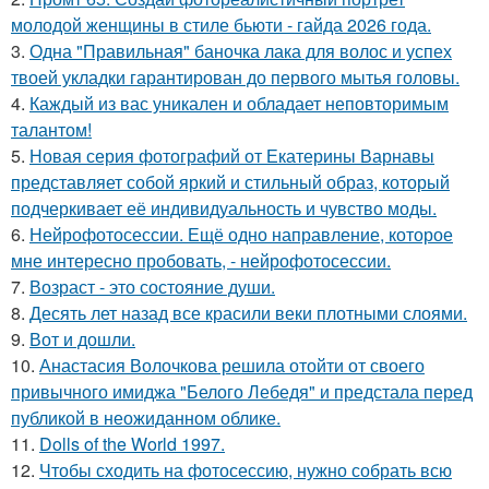
молодой женщины в стиле бьюти - гайда 2026 года.
3.
Одна "Правильная" баночка лака для волос и успех
твоей укладки гарантирован до первого мытья головы.
4.
Каждый из вас уникален и обладает неповторимым
талантом!
5.
Новая серия фотографий от Екатерины Варнавы
представляет собой яркий и стильный образ, который
подчеркивает её индивидуальность и чувство моды.
6.
Нейрофотосессии. Ещё одно направление, которое
мне интересно пробовать, - нейрофотосессии.
7.
Возраст - это состояние души.
8.
Десять лет назад все красили веки плотными слоями.
9.
Вот и дошли.
10.
Анастасия Волочкова решила отойти от своего
привычного имиджа "Белого Лебедя" и предстала перед
публикой в неожиданном облике.
11.
Dolls of the World 1997.
12.
Чтобы сходить на фотосессию, нужно собрать всю