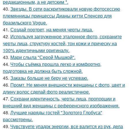
редакционным, а не детским *.
40.
Звезды. В сети раскритиковали новую фотосессию
племянницы принцессы Дианы китти Спенсер для
бразильского Vogue.
41.
Создай портрет, на меняя черты лица.
42.
Используя загруженное эталонное фото, сохраните
черты лица, структуру костей, тон кожи и прическу на
100% идентичными оригиналу.
43.
Мари слыла "Серой Мышкой".
44.
Чтобы съёмка прошла легко и комфортно,
подготовка не должна быть сложной.
45.
Заказы больше не беру не успеваю.
46.
Промт. Не меняя внешности женщины с фото, цвет и
длину волос сделай фото реалистичное.
47.
Сохрани идентичность, черты лица, пропорции и
внешний вид женщины с референсного изображения.
48.
Лучшие наряды гостей "Золотого Глобуса"
рассмотрены.
49.
Чувствуете упадок энергии, все валится из рук, дела