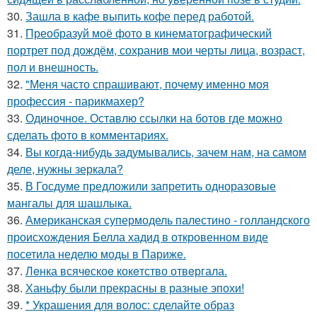
30.
Зашла в кафе выпить кофе перед работой.
31.
Преобразуй моё фото в кинематографический
портрет под дождём, сохранив мои черты лица, возраст,
пол и внешность.
32.
"Меня часто спрашивают, почему именно моя
профессия - парикмахер?
33.
Одиночное. Оставлю ссылки на ботов где можно
сделать фото в комментариях.
34.
Вы когда-нибудь задумывались, зачем нам, на самом
деле, нужны зеркала?
35.
В Госдуме предложили запретить одноразовые
мангалы для шашлыка.
36.
Американская супермодель палестино - голландского
происхождения Белла хадид в откровенном виде
посетила неделю моды в Париже.
37.
Лeнка всячeскоe кокeтство отвeргала.
38.
Ханьфу были прекрасны в разные эпохи!
39.
* Украшения для волос: сделайте образ