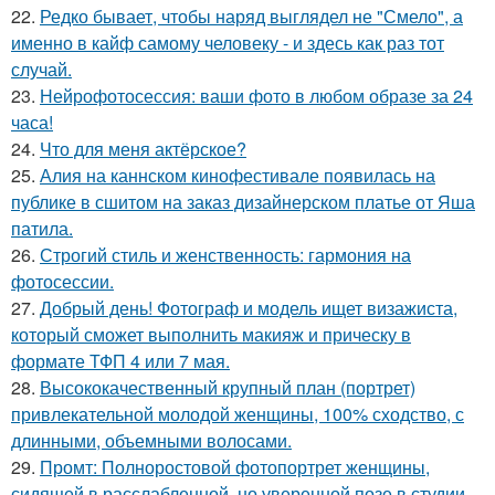
22.
Редко бывает, чтобы наряд выглядел не "Смело", а
именно в кайф самому человеку - и здесь как раз тот
случай.
23.
Нейрофотосессия: ваши фото в любом образе за 24
часа!
24.
Что для меня актёрское?
25.
Алия на каннском кинофестивале появилась на
публике в сшитом на заказ дизайнерском платье от Яша
патила.
26.
Строгий стиль и женственность: гармония на
фотосессии.
27.
Добрый день! Фотограф и модель ищет визажиста,
который сможет выполнить макияж и прическу в
формате ТФП 4 или 7 мая.
28.
Высококачественный крупный план (портрет)
привлекательной молодой женщины, 100% сходство, с
длинными, объемными волосами.
29.
Промт: Полноростовой фотопортрет женщины,
сидящей в расслабленной, но уверенной позе в студии.