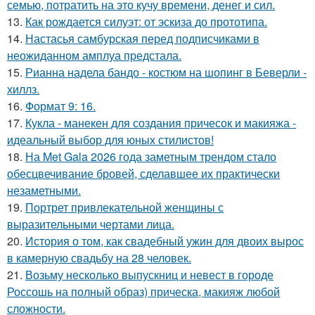
семью, потратить на это кучу времени, денег и сил.
13.
Как рождается силуэт: от эскиза до прототипа.
14.
Настасья самбурская перед подписчиками в
неожиданном амплуа предстала.
15.
Рианна надела бандо - костюм на шопинг в Беверли -
хиллз.
16.
Формат 9: 16.
17.
Кукла - манекен для создания причесок и макияжа -
идеальный выбор для юных стилистов!
18.
На Met Gala 2026 года заметным трендом стало
обесцвечивание бровей, сделавшее их практически
незаметными.
19.
Портрет привлекательной женщины с
выразительными чертами лица.
20.
История о том, как свадебный ужин для двоих вырос
в камерную свадьбу на 28 человек.
21.
Возьму несколько выпускниц и невест в городе
Россошь на полный образ) прическа, макияж любой
сложности.