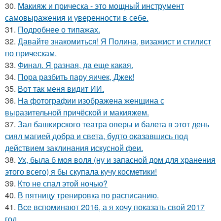
30.
Макияж и прическа - это мощный инструмент
самовыражения и уверенности в себе.
31.
Подробнее о типажах.
32.
Давайте знакомиться! Я Полина, визажист и стилист
по прическам.
33.
Финал. Я разная, да еще какая.
34.
Пора разбить пару яичек, Джек!
35.
Вот так меня видит ИИ.
36.
На фотографии изображена женщина с
выразительной причёской и макияжем.
37.
Зал башкирского театра оперы и балета в этот день
сиял магией добра и света, будто оказавшись под
действием заклинания искусной феи.
38.
Ух, была б моя воля (ну и запасной дом для хранения
этого всего) я бы скупала кучу косметики!
39.
Кто не спал этой ночью?
40.
В пятницу тренировка по расписанию.
41.
Все вспоминают 2016, а я хочу показать свой 2017
год.