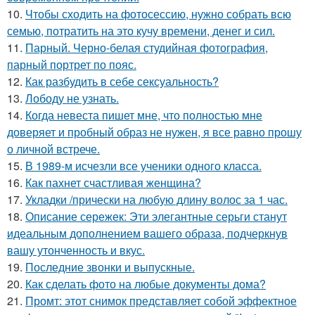
10.
Чтобы сходить на фотосессию, нужно собрать всю
семью, потратить на это кучу времени, денег и сил.
11.
Парный. Черно-белая студийная фотография,
парный портрет по пояс.
12.
Как разбудить в себе сексуальность?
13.
Лободу не узнать.
14.
Когда невеста пишет мне, что полностью мне
доверяет и пробный образ не нужен, я все равно прошу
о личной встрече.
15.
В 1989-м исчезли все ученики одного класса.
16.
Как пахнет счастливая женщина?
17.
Укладки /прически на любую длину волос за 1 час.
18.
Описание сережек: Эти элегантные серьги станут
идеальным дополнением вашего образа, подчеркнув
вашу утонченность и вкус.
19.
Последние звонки и выпускные.
20.
Как сделать фото на любые документы дома?
21.
Промт: этот снимок представляет собой эффектное