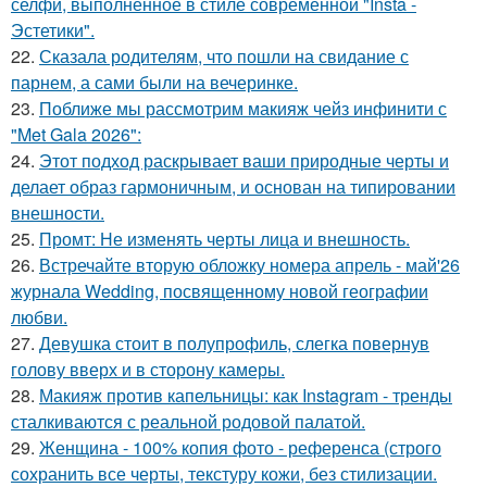
селфи, выполненное в стиле современной "Insta -
Эстетики".
22.
Сказала родителям, что пошли на свидание с
парнем, а сами были на вечеринке.
23.
Поближе мы рассмотрим макияж чейз инфинити с
"Met Gala 2026":
24.
Этот подход раскрывает ваши природные черты и
делает образ гармоничным, и основан на типировании
внешности.
25.
Промт: Не изменять черты лица и внешность.
26.
Встречайте вторую обложку номера апрель - май'26
журнала Wedding, посвященному новой географии
любви.
27.
Девушка стоит в полупрофиль, слегка повернув
голову вверх и в сторону камеры.
28.
Макияж против капельницы: как Instagram - тренды
сталкиваются с реальной родовой палатой.
29.
Женщина - 100% копия фото - референса (строго
сохранить все черты, текстуру кожи, без стилизации.