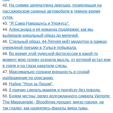
42.
На снимке запечатлена девушка, позирующая на
пассажирском сиденье автомобиля в темное время
суток.
43.
"Я Сама Накрашусь и Уложусь".
44.
Александра и её команда поддержки: как мы
выбирали идеальный образ до мелочей.
45.
Стильный образ. 44-Летняя кейт миддлтон в рамках
очередной поездки в Уэльсе побывала.
46.
Во время этой чудесной фотосессии в какой-то
момент мою голову осенила мысль, от которой встал ком
в горле и на глаза накатили слезы.
47.
Максимально сохрани внешность и создай
изображение по описанию:
48.
Набор "Уход за Лицом".
49.
5 причин сделать макияж и причёску без повода.
50.
Будем честны: релиз долгожданного сиквела Vampire:
The Masquerade - Bloodlines прошел, мягко говоря, не
так гладко, как надеялись фанаты мира тьмы.