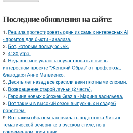
Последние обновления на сайте:
1.
Решила протестировать один из самых интересных AI
- промтов для бьюти - анализа.
2.
Бот, которым пользуюсь vk.
3.
4: 30 утра.
4.
Недавно мне удалось поучаствовать в очень
интересном проекте "Женский Образ" от профсоюза,
благодаря Анне Матвиенко.
5.
Десять лет назад все красили веки плотными слоями.
6.
Возвращение старой лгуньи (2 часть).
7.
Героиня новых обложек Grazia - Марина васильева.
8.
Вот так мы в высокий сезон выпускных и свадеб
работаем.
9.
Вот таким образом закончилась подготовка Лизы к
тематической вечеринке в русском стиле, но в
современном прочтении.