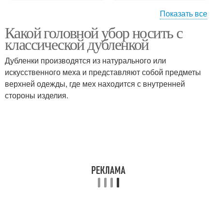
Показать все
Какой головной убор носить с
Шапка к бежевому
Бежевое пальто
классической дубленкой
пальто
Дубленки производятся из натурального или
искусственного меха и представляют собой предметы
верхней одежды, где мех находится с внутренней
Убор к пальто
Пальто в зависимости
стороны изделия.
Уборы к пальто