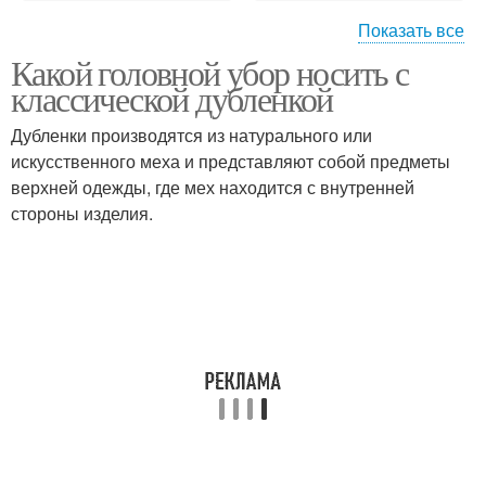
Показать все
Какой головной убор носить с
Убор к пальто
Убор с пальто
классической дубленкой
Дубленки производятся из натурального или
искусственного меха и представляют собой предметы
верхней одежды, где мех находится с внутренней
Перчатки к пальто
Убор под пальто
стороны изделия.
Шапка к бежевому
Бежевое пальто
пальто
Пальто в зависимости
Образа с шапками