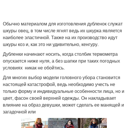
Уборы к пальто
Шапка по цвету
Обычно материалом для изготовления дубленок служат
шкуры овец, в том числе ягнят ведь их шкурка является
наиболее эластичной. Также на их производство идут
шкуры коз и, как это ни удивительно, кенгуру.
Шапки к серому пальто
Убор к зимнему пальто
Дубленки начинают носить, когда столбик термометра
опускается ниже нуля, а без шапки при таких погодных
условиях никак не обойтись.
Пальто с меховым
Для многих выбор модели головного убора становится
Зимний пальто
воротником
настоящей катастрофой, ведь необходимо учесть не
только форму и индивидуальные особенности лица, но и
цвет, фасон своей верхней одежды. Он накладывает
влияние на образ девушки, может сделать ее манящей и
загадочной или