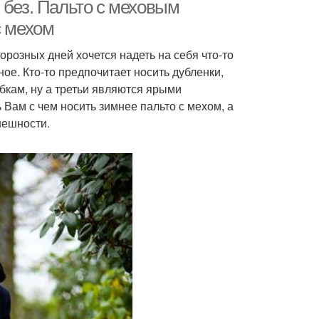
 без. Пальто с меховым
с мехом
розных дней хочется надеть на себя что-то
Убор к пальто
Убор к зимнему пальто
ое. Кто-то предпочитает носить дубленки,
кам, ну а третьи являются ярыми
Вам с чем носить зимнее пальто с мехом, а
нешности.
то в зависимости
Перчатки к пальто