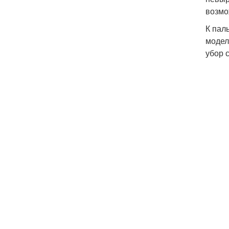
возмо
К пал
модел
убор 