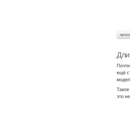
читат
Дли
Почти
ещё с
модел
Такое
это н