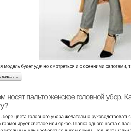
я модель будет удачно смотреться и с осенними сапогами, т
ь дальше →
м носят пальто женское головной убор. К
ту?
ыборе цвета головного убора желательно руководствовать
а гармонирует светлое или яркое. Шапка одного цвета с пал
азительным или наоборот слишком ярким. Под цвет шапки ж