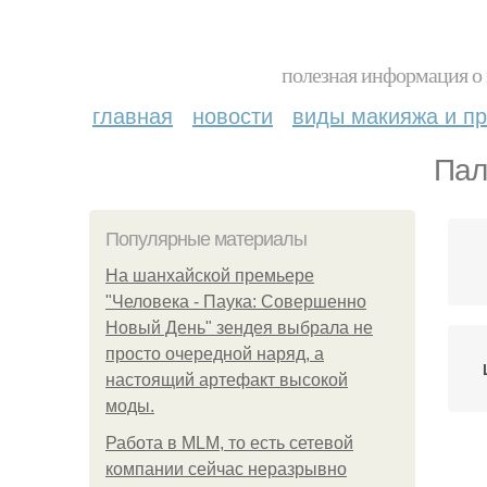
полезная информация о 
главная
новости
виды макияжа и пр
Пал
Популярные материалы
На шанхайской премьере
"Человека - Паука: Совершенно
Новый День" зендея выбрала не
просто очередной наряд, а
настоящий артефакт высокой
моды.
Работа в MLM, то есть сетевой
компании сейчас неразрывно