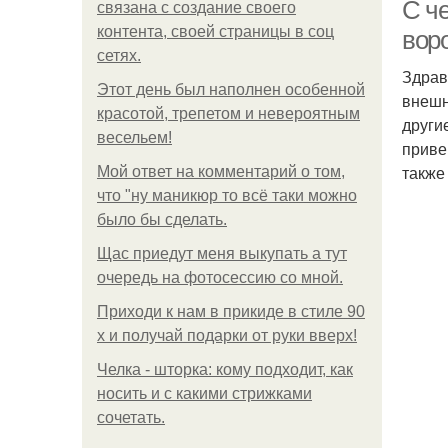
C ч
связана с создание своего
контента, своей страницы в соц
вор
сетях.
Здрав
Убо
Этот день был наполнен особенной
внешн
красотой, трепетом и невероятным
други
весельем!
приве
также
Мой ответ на комментарий о том,
Ша
что "ну маникюр то всё таки можно
было бы сделать.
Щас приедут меня выкупать а тут
очередь на фотосессию со мной.
П
Приходи к нам в прикиде в стиле 90
х и получай подарки от руки вверх!
Челка - шторка: кому подходит, как
носить и с какими стрижками
сочетать.