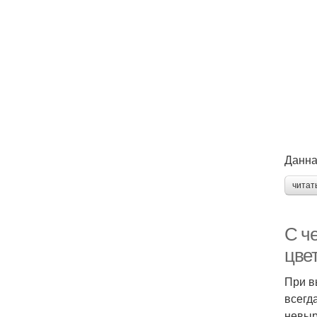
Данна
читат
С че
цве
При в
всегд
невыр