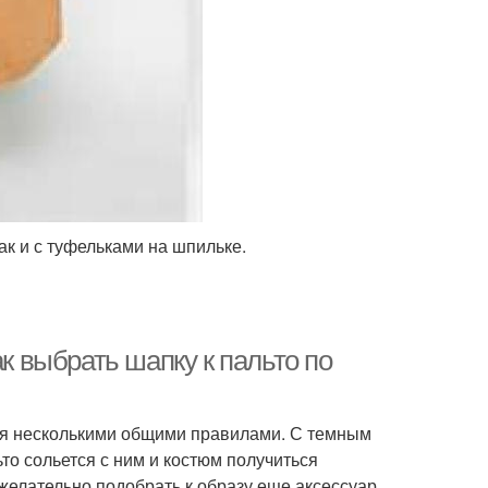
ак и с туфельками на шпильке.
ак выбрать шапку к пальто по
ся несколькими общими правилами. С темным
ьто сольется с ним и костюм получиться
елательно подобрать к образу еще аксессуар,