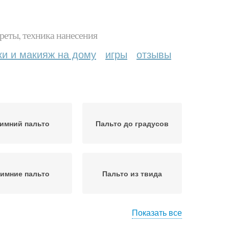
реты, техника нанесения
ки и макияж на дому
игры
отзывы
имний пальто
Пальто до градусов
имние пальто
Пальто из твида
Показать все
Пальто с чем
Мужское пальто