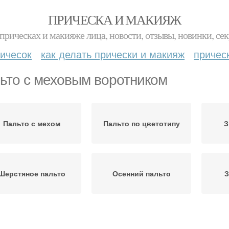
ПРИЧЕСКА И МАКИЯЖ
прическах и макияже лица, новости, отзывы, новинки, сек
ичесок
как делать прически и макияж
причес
ьто с меховым воротником
Пальто с мехом
Пальто по цветотипу
З
Шерстяное пальто
Осенний пальто
З
Меховое пальто
Пальто от шубы