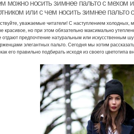
ем можно носить зимнее пальто с мехом и
отником или с чем носить зимнее пальто 
ствуйте, уважаемые читатели! С наступлением холодных, мо
р под зимнее пальто
Убор с пальто
е красивое, но при этом обязательно максимально утепленн
е отдают предпочтение натуральным или искусственным шуб
рженцами элегантных пальто. Сегодня мы хотим рассказать 
 как его правильно подбирать исходя из своего цветотипа в
пка к серому пальто
Шапка под пальто
Паль
альто с капюшоном