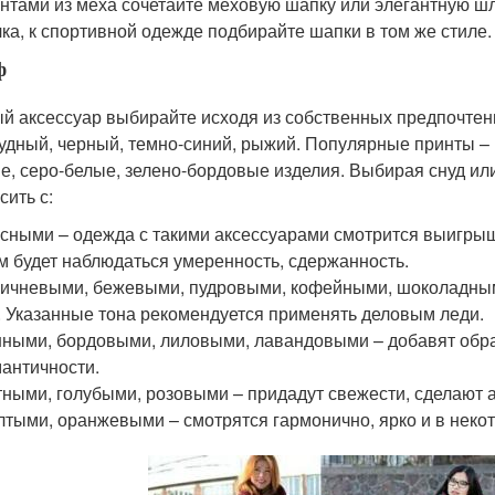
нтами из меха сочетайте меховую шапку или элегантную шл
ка, к спортивной одежде подбирайте шапки в том же стиле.
ф
й аксессуар выбирайте исходя из собственных предпочтений.
удный, черный, темно-синий, рыжий. Популярные принты – 
е, серо-белые, зелено-бордовые изделия. Выбирая снуд или
сить с:
сными – одежда с такими аксессуарами смотрится выигрыш
м будет наблюдаться умеренность, сдержанность.
ичневыми, бежевыми, пудровыми, кофейными, шоколадными
. Указанные тона рекомендуется применять деловым леди.
ными, бордовыми, лиловыми, лавандовыми – добавят образ
античности.
ными, голубыми, розовыми – придадут свежести, сделают
тыми, оранжевыми – смотрятся гармонично, ярко и в некот