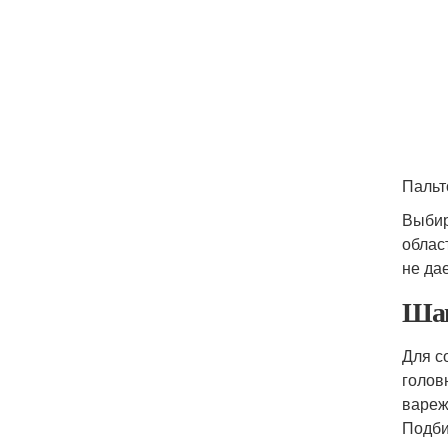
Пальт
Выбир
облас
не да
Шап
Для с
голов
вареж
Подби