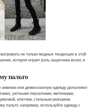
матривать не только модные тенденции в этой
шение, которое играет роль защитника волос и
ому пальто
юю зимнюю или демисезонную одежду дополняют
пами), уютными перчатками, митенками,
умочкой, клатчем, стильным рюкзаком.
ку пальто: например, используйте одежду с