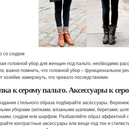
о со снудом
ая головной убор для женщин под пальто, необходимо расс
ти, важно помнить, что головной убор – функциональное ре
ет хозяйке замерзнуть, что чревато последствиями.
ка к серому пальто. Аксессуары к сер
оздания стильного образа подбирайте аксессуары. Верхн
ными уборами (кепками, вязаными шапками, беретами, шля
ками, снудом или шарфом. Разбавляйте образ эффектной с
райте контрастные аксессуары или вещи под тон и стилисти