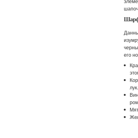
элеме
шапоч
Шар
Данны
изумр
черны
его но
Кра
это
Кор
лук
Вин
ром
Мят
Жел