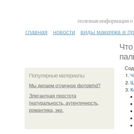
полезная информация о 
главная
новости
виды макияжа и пр
Что
пал
Сод
Ч
Популярные материалы
Ш
Мы делаем отличное фотоtehd?
К
Элегантная простота
(натуральность, аутентичность,
романтика, эко.