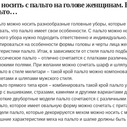
 носить с пальто на голове женщинам. 
ьто…
ьто можно носить разнообразные головные уборы, которые 
вать, что пальто имеет свои особенности. С пальто можно 
ного убора нужно подходить ответственно и индивидуально
тироваться на особенности формы головы и черты лица жен
теристики пальто. Итак, в зависимости от стиля пальто под
ссическое пальто – отлично сочетается с платками различн
окими полями. При желании можно сочетать шарф и шляпу 
ьто в стиле милитари – такой крой пальто можно компонов
кетами и шляпами мужского стиля.
ьто прямого типа кроя – комбинировать такой крой пальто
р с вышивками, стразами, камнями и другими вариантами 
откие двубортные модели пальто сочетаются с различным
ьто, которое имеет овальную форму можно сочетать с при
ели пальто, которые декорируются мехом можно носить с м
шние характеристики меха на пальто и шапке должны быть