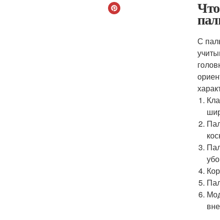
Что
пал
С пал
учиты
голов
ориен
харак
Кла
шир
Пал
кос
Пал
убо
Кор
Пал
Мод
вне