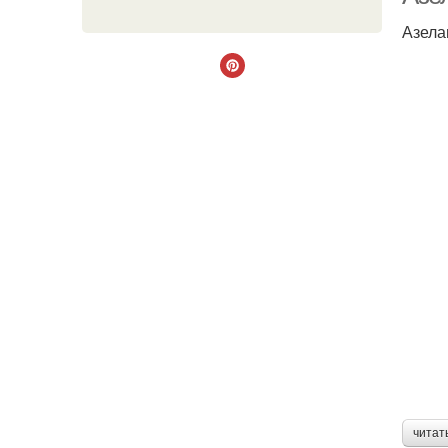
Азела
читат