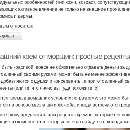
идуальных особенностей (тип кожи, возраст, сопутствующи
вающих активное влияние не только на внешние проявления
рмиса и дермы.
овым относятся:
ь дальше →
ашний крем от морщин: простые рецепты
 быть красивой, вовсе не обязательно отдавать деньги за 
товленный своими руками, может быть не менее эффективны
 добавляются отдушки и консерванты, а приготовленный с
ненты (или те, что лично вы туда положите :о)
ятся крема в домашних условиях по-разному: это может быт
ятся на основе масла ши и жожоба, иногда встречаются ре
ня я хочу предложить вам рецепты кремов, которые неслож
ящие из компонентов, которые всегда найдутся в холодильн