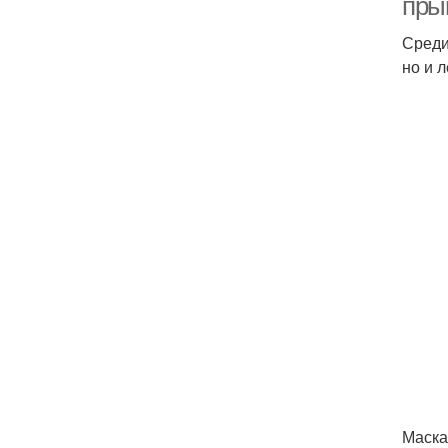
пры
Среди
но и 
Маска