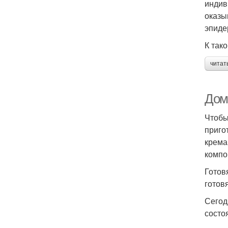
индив
оказы
эпиде
К так
читат
Дом
Чтобы
приго
крема
компо
Готов
готов
Сегод
состо