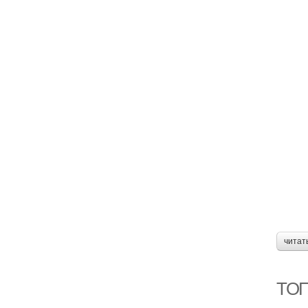
читат
ТОП