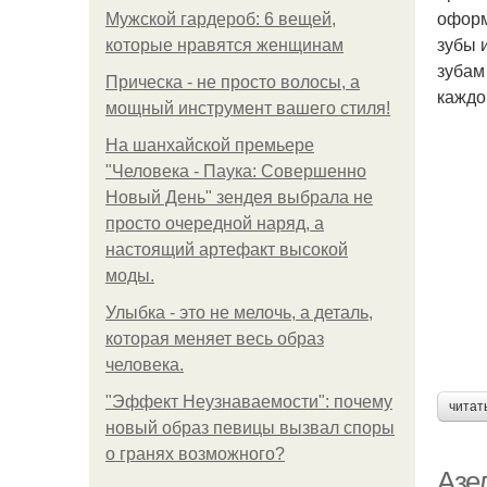
оформ
Мужской гардероб: 6 вещей,
зубы 
которые нравятся женщинам
зубам
Прическа - не просто волосы, а
каждо
мощный инструмент вашего стиля!
На шанхайской премьере
"Человека - Паука: Совершенно
Новый День" зендея выбрала не
просто очередной наряд, а
настоящий артефакт высокой
моды.
Улыбка - это не мелочь, а деталь,
которая меняет весь образ
человека.
"Эффект Неузнаваемости": почему
читат
новый образ певицы вызвал споры
о гранях возможного?
Азе