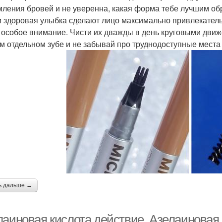
ления бровей и не уверенна, какая форма тебе лучшим обр
и здоровая улыбка сделают лицо максимально привлекатель
 особое внимание. Чисти их дважды в день круговыми движ
м отдельном зубе и не забывай про труднодоступные места 
ь дальше →
лаиновая кислота действие. Азелаиновая