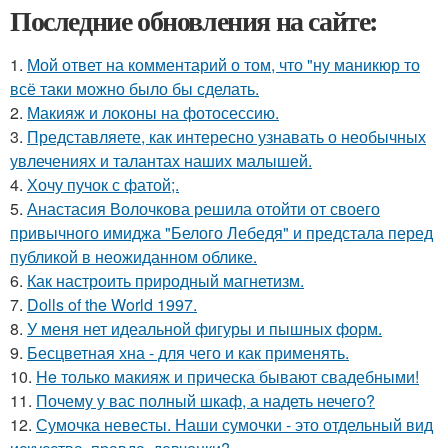
Последние обновления на сайте:
1.
Мой ответ на комментарий о том, что "ну маникюр то
всё таки можно было бы сделать.
2.
Макияж и локоны на фотосессию.
3.
Представляете, как интересно узнавать о необычных
увлечениях и талантах наших малышей.
4.
Хочу пучок с фатой;.
5.
Анастасия Волочкова решила отойти от своего
привычного имиджа "Белого Лебедя" и предстала перед
публикой в неожиданном облике.
6.
Как настроить природный магнетизм.
7.
Dolls of the World 1997.
8.
У меня нет идеальной фигуры и пышных форм.
9.
Бесцветная хна - для чего и как применять.
10.
He только макияж и прическа бывают свадебными!
11.
Почему у вас полный шкаф, а надеть нечего?
12.
Сумочка невесты. Наши сумочки - это отдельный вид