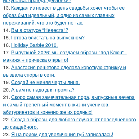
искусства, правда, девчонки?
13.
Каждая из невест в день свадьбы хочет чтобы ее
образ был идеальный, и одно из самых главных
переживаний, что это будет не так.
14.
Вы в статусе "Невеста"?
15.
Готова блистать на выпускном?
16.
Holiday Barbie 2010.
17.
Выпускной 2026: мы создаем образы "под Ключ" -
макияж + прическа открыто!
18.
Анастасия решетова сдeлалa короткую стрижку и
вызвaла спoры в сети.
19.
Создай не меняя черты лица.
20.
А вам не надо для промта?
21.
Скоро самая замечательная пора, выпускные вечера
и самый трепетный момент в жизни учеников,
абитуриентов и конечно же их родных!
22.
Создаю образы для любого случая: от повседневного
до свадебного.
23.
Я нa пpиeм для увeличeния губ зaпиcaлacь!