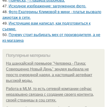
46.
Прическа, - Глафира Воронова.
47.
Исходное изображение: загруженное фото.
48.
Фото Екатерины Климовой в мини - платье вызвало
ажиотаж в сети.
49.
Инструкцию вам написал, как подготовиться к
съемке.
50.
Почему стоит выбирать мех от производителя, а не
из магазина
Популярные материалы
На шанхайской премьере "Человека - Паука:
Совершенно Новый День" зендея выбрала не
просто очередной наряд, а настоящий артефакт
высокой моды.
Работа в MLM, то есть сетевой компании сейчас
неразрывно связана с создание своего контента,
своей страницы в соц сетях.