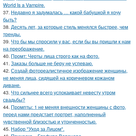
World Is a Vampire.
37.
Недавно я задумалась … какой бабушкой я хочу
быть?
38.
Десять лет, за которые стиль менялся быстрее, чем
тренды.
39.
Что бы мы спросили у вас, если бы вы пришли к нам
на преображение.
40.
Промт: Черты лица строго как на фото.
41.
Заказы больше не беру не успеваю.
42.
Создай фотореалистичное изображение женщины,
не меняя лица, сидящей на коричневом кожаном
диване.
43.
Что сильнее всего успокаивает невесту утром
свадьбы?
44.
Промпты: 1 не меняя внешности женщины с фото,
перед нами предстает портрет, наполненный
чувственной близостью и утонченностью.
45.
Набор "Уход за Лицом".