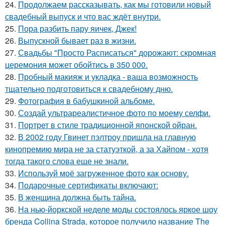
24.
Продолжаем рассказывать, как мы готовили новый
свадебный выпуск и что вас ждёт внутри.
25.
Пора разбить пару яичек, Джек!
26.
Выпускной бывает раз в жизни.
27.
Свадьбы "Просто Расписаться" дорожают: скромная
церемония может обойтись в 350 000.
28.
Пробный макияж и укладка - ваша возможность
тщательно подготовиться к свадебному дню.
29.
Фотография в бабушкиной альбоме.
30.
Создай ультрареалистичное фото по моему селфи.
31.
Портрет в стиле традиционной японской ойран.
32.
В 2002 году Гвинет пэлтроу пришла на главную
кинопремию мира не за статуэткой, а за Хайпом - хотя
тогда такого слова еще не знали.
33.
Используй моё загруженное фото как основу.
34.
Подарочные сертификаты включают:
35.
В женщина должна быть тайна.
36.
На нью-йоркской неделе моды состоялось яркое шоу
бренда Collina Strada, которое получило название The