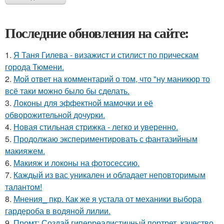
Последние обновления на сайте:
1.
Я Таня Гилева - визажист и стилист по прическам
города Тюмени.
2.
Мой ответ на комментарий о том, что "ну маникюр то
всё таки можно было бы сделать.
3.
Локоны для эффектной мамочки и её
обворожительной дочурки.
4.
Новая стильная стрижка - легко и уверенно.
5.
Продолжаю экспериментировать с фантазийным
макияжем.
6.
Макияж и локоны на фотосессию.
7.
Каждый из вас уникален и обладает неповторимым
талантом!
8.
Мнения_ пкр. Как же я устала от механики выбора
гардероба в водяной лилии.
9.
Промт: Создай гиперреалистичный портрет, качество