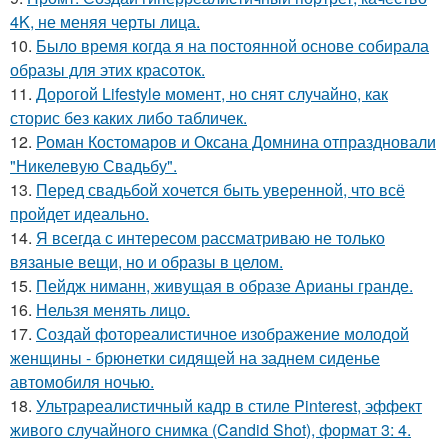
4K, не меняя черты лица.
10.
Было время когда я на постоянной основе собирала
образы для этих красоток.
11.
Дорогой Lifestyle момент, но снят случайно, как
сторис без каких либо табличек.
12.
Роман Костомаров и Оксана Домнина отпраздновали
"Никелевую Свадьбу".
13.
Перед свадьбой хочется быть уверенной, что всё
пройдет идеально.
14.
Я всегда с интересом рассматриваю не только
вязаные вещи, но и образы в целом.
15.
Пейдж ниманн, живущая в образе Арианы гранде.
16.
Нельзя менять лицо.
17.
Создай фотореалистичное изображение молодой
женщины - брюнетки сидящей на заднем сиденье
автомобиля ночью.
18.
Ультрареалистичный кадр в стиле Pinterest, эффект
живого случайного снимка (Candid Shot), формат 3: 4.