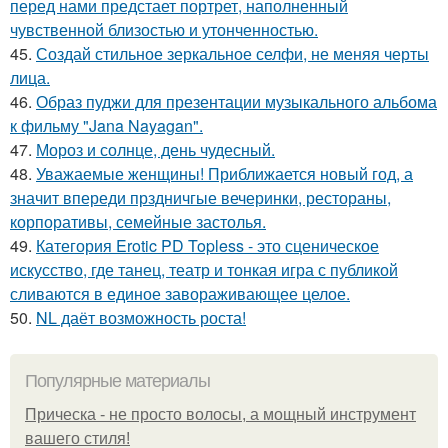
перед нами предстает портрет, наполненный
чувственной близостью и утонченностью.
45.
Создай стильное зеркальное селфи, не меняя черты
лица.
46.
Образ пуджи для презентации музыкального альбома
к фильму "Jana Nayagan".
47.
Мороз и солнце, день чудесный.
48.
Уважаемые женщины! Приближается новый год, а
значит впереди прздничгые вечеринки, рестораны,
корпоративы, семейные застолья.
49.
Категория Erotic PD Topless - это сценическое
искусство, где танец, театр и тонкая игра с публикой
сливаются в единое завораживающее целое.
50.
NL даёт возможность роста!
Популярные материалы
Прическа - не просто волосы, а мощный инструмент
вашего стиля!