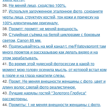
36.
Не меняй лицо, сходство 100%.
37.
Используя загруженное эталонное фото, сохраните
черты лица, структуру костей, тон кожи и прическу на
100% идентичными оригиналу.
38.
Промпт: промпт: не меняй внешность.
39.
Студийная съёмка на белой циклораме с боковым
светом, Canon 85 мм.
40.
Подписывайтесь на мой канал t. me/Filatovapromt там
много промтов и рассказываю как делать видео и на
этом зарабатывать.
41.
Во время этой чудесной фотосессии в какой-то
момент мою голову осенила мысль, от которой встал ком
в горле и на глаза накатили слезы.
42.
Промт. Не меняя внешности женщины с фото, цвет и
длину волос сделай фото реалистичное.
43.
Лучшие наряды гостей "Золотого Глобуса"
рассмотрены.
44.
Промпты: 1 не меняя внешности женщины с фото,