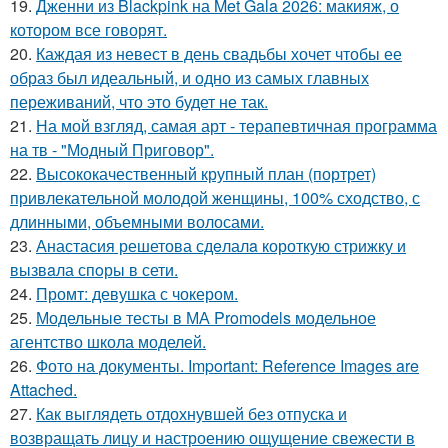
19.
Дженни из Blackpink на Met Gala 2026: макияж, о
котором все говорят.
20.
Каждая из невест в день свадьбы хочет чтобы ее
образ был идеальный, и одно из самых главных
переживаний, что это будет не так.
21.
На мой взгляд, самая арт - терапевтичная программа
на тв - "Модный Приговор".
22.
Высококачественный крупный план (портрет)
привлекательной молодой женщины, 100% сходство, с
длинными, объемными волосами.
23.
Анастасия решетова сдeлалa короткую стрижку и
вызвaла спoры в сети.
24.
Промт: девушка с чокером.
25.
Модельные тесты в МА Promodels модельное
агентство школа моделей.
26.
Фото на документы. Important: Reference Images are
Attached.
27.
Как выглядеть отдохнувшей без отпуска и
возвращать лицу и настроению ощущение свежести в