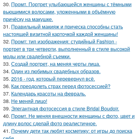
30.
Промт. Портрет улыбающейся женщины с тёмными
вьющимися волосами, уложенными в объёмную
причёску на макушке.
31.
Правильный макияж и прическа способны стать
настоящей визитной карточкой каждой женщины!
32.
Промт: тип изображения: студийный Fashion -
портрет в три четверти, выполненный в стиле высокой
моды или свадебной съемки.
33.
Создай портрет, на меняя черты лица.
34.
Один из любимых свадебных образов.
35.
2016 - год, который перевернул всё.
36.
Как преодолеть страх перед фотосессией?
37.
Календарь красоты на февраль.
38.
Не меняй лицо!
39.
Элегантная фотосессия в стиле Bridal Boudoir.
40.
Промт. Не меняя внешности женщины с фото, цвет и
длину волос сделай фото реалистичное.
41.
Почему дети так любят косметику: от игры до поиска
себя.