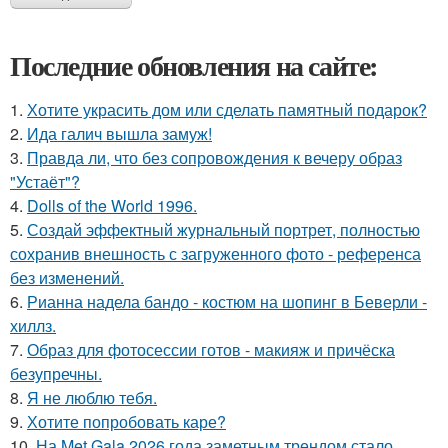
Последние обновления на сайте:
1.
Хотите украсить дом или сделать памятный подарок?
2.
Ида галич вышла замуж!
3.
Правда ли, что без сопровождения к вечеру образ
"Устаёт"?
4.
Dolls of the World 1996.
5.
Создай эффектный журнальный портрет, полностью
сохранив внешность с загруженного фото - референса
без изменений.
6.
Рианна надела бандо - костюм на шопинг в Беверли -
хиллз.
7.
Образ для фотосессии готов - макияж и причёска
безупречны.
8.
Я не люблю тебя.
9.
Хотите попробовать каре?
10.
На Met Gala 2026 года заметным трендом стало