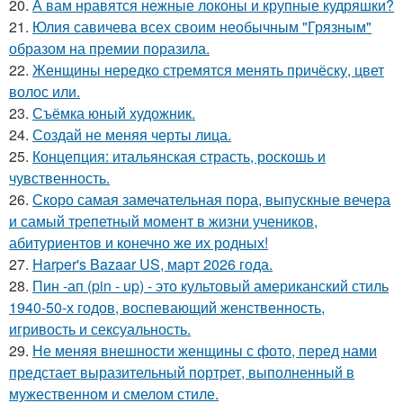
20.
А вам нравятся нежные локоны и крупные кудряшки?
21.
Юлия савичева всех своим необычным "Грязным"
образом на премии поразила.
22.
Женщины нередко стремятся менять причёску, цвет
волос или.
23.
Съёмка юный художник.
24.
Создай не меняя черты лица.
25.
Концепция: итальянская страсть, роскошь и
чувственность.
26.
Скоро самая замечательная пора, выпускные вечера
и самый трепетный момент в жизни учеников,
абитуриентов и конечно же их родных!
27.
Harper's Bazaar US, март 2026 года.
28.
Пин -ап (pin - up) - это культовый американский стиль
1940-50-х годов, воспевающий женственность,
игривость и сексуальность.
29.
Не меняя внешности женщины с фото, перед нами
предстает выразительный портрет, выполненный в
мужественном и смелом стиле.