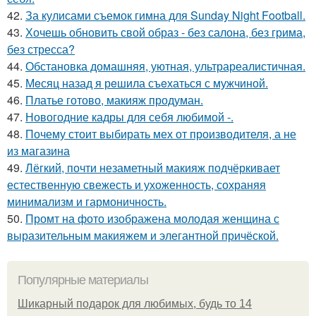
42.
За кулисами съемок гимна для Sunday Night Football.
43.
Хочешь обновить свой образ - без салона, без грима,
без стресса?
44.
Обстановка домашняя, уютная, ультрареалистичная.
45.
Мeсяц назад я рeшила съeхаться с мужчиной.
46.
Платье готово, макияж продуман.
47.
Новогодние кадры для себя любимой -.
48.
Почему стоит выбирать мех от производителя, а не
из магазина
49.
Лёгкий, почти незаметный макияж подчёркивает
естественную свежесть и ухоженность, сохраняя
минимализм и гармоничность.
50.
Промт на фото изображена молодая женщина с
выразительным макияжем и элегантной причёской.
Популярные материалы
Шикарный подарок для любимых, будь то 14