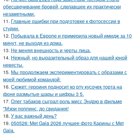
обесцвечивание бровей, сделавшее их практически
незаметными.
11.
Главные ошибки при подготовке к фотосессии в
студии.
12.
Побывала в Европе и примерила новый имидж за 10
минут, не выходя из дома.
13.
Не меняя внешность и черты лица.
14.
Нежный, но выразительный образ для нашей юной
невесты.
15.
Мы продолжаем экспериментировать с образами с
моей любимой командой:
16.
Сюжет: героиня подносит ко рту кусочек торта на
фоне размытые шары и цифры 3 5.
17.
Олег табаков сыграл роль мисс Эндрю в фильме
"Мэри поппинс, до свидания!
18.
У вас важный день?
19.
050526: Met Gala 2026 лучшее фото Карины с Met
Gala.