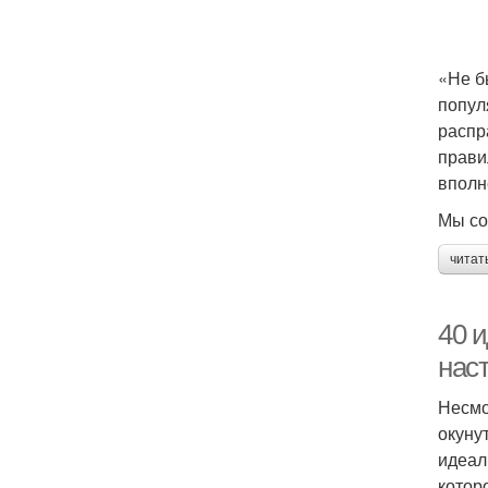
«Не б
попул
распр
прави
вполн
Мы со
читат
40 и
нас
Несмо
окуну
идеал
котор