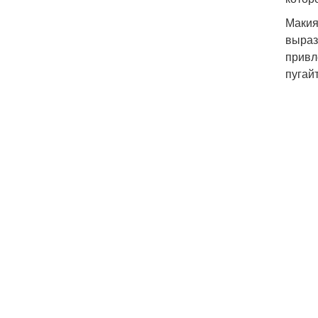
Макия
выраз
привл
пугай