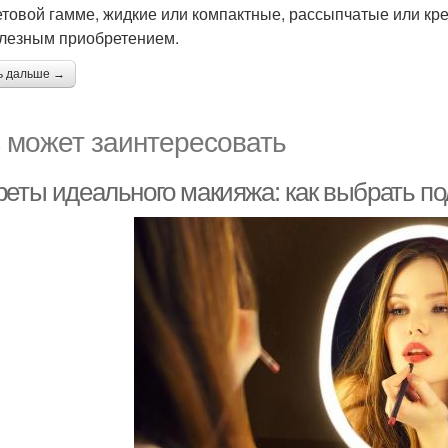
етовой гамме, жидкие или компактные, рассыпчатые или кр
лезным приобретением.
ь дальше →
 может заинтересовать
реты идеального макияжа: как выбрать п