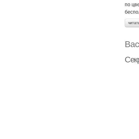
по цв
беспо
читат
Вас
Сек