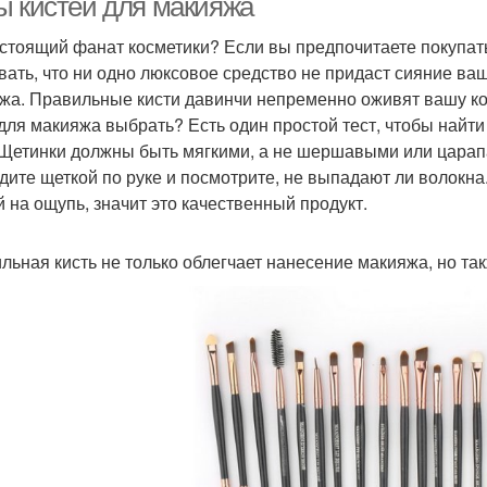
ы кистей для макияжа
стоящий фанат косметики? Если вы предпочитаете покупать
вать, что ни одно люксовое средство не придаст сияние ваш
жа. Правильные кисти давинчи непременно оживят вашу косм
 для макияжа выбрать? Есть один простой тест, чтобы найти
 Щетинки должны быть мягкими, а не шершавыми или цара
дите щеткой по руке и посмотрите, не выпадают ли волокн
й на ощупь, значит это качественный продукт.
льная кисть не только облегчает нанесение макияжа, но та