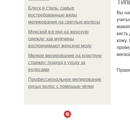
Тип
Блеск и стиль: самые
Вы на
востребованные виды
учиты
мелирования на светлые волосы
макия
Мужской взгляд на женскую
кисть
одежду: как мужчины
кожу.
воспринимают женскую моду
прове
мягко
Мелкое мелирование на короткую
стрижку: подход к уходу за
Прави
волосами
Профессиональное мелирование
русых волос с помощью чёлки