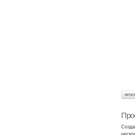
читат
Про
Созда
неско