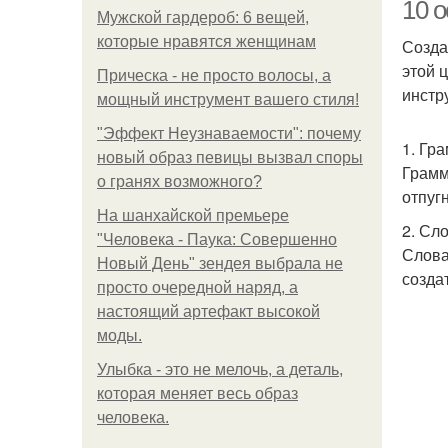
10 
Мужской гардероб: 6 вещей,
которые нравятся женщинам
Созда
этой 
Прическа - не просто волосы, а
инстр
мощный инструмент вашего стиля!
"Эффект Неузнаваемости": почему
1. Гр
новый образ певицы вызвал споры
Грамм
о гранях возможного?
отпуг
На шанхайской премьере
2. Сл
"Человека - Паука: Совершенно
Слова
Новый День" зендея выбрала не
созда
просто очередной наряд, а
настоящий артефакт высокой
моды.
Улыбка - это не мелочь, а деталь,
которая меняет весь образ
человека.