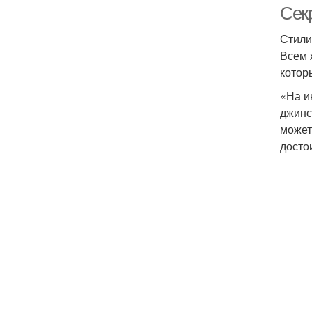
Сек
Стили
Всем 
котор
«На и
джинс
может
досто