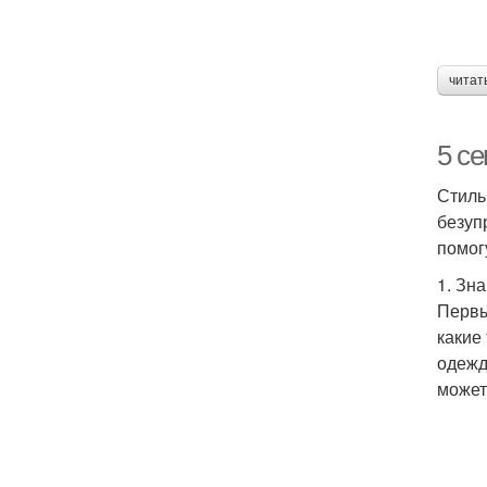
читат
5 се
Стиль
безуп
помог
1. Зн
Первы
какие
одежд
может