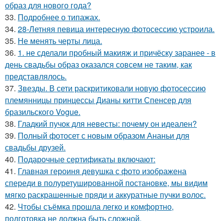
образ для нового года?
33.
Подробнее о типажах.
34.
28-Летняя певица интересную фотосессию устроила.
35.
Не менять черты лица.
36.
1. не сделали пробный макияж и причёску заранее - в
день свадьбы образ оказался совсем не таким, как
представлялось.
37.
Звезды. В сети раскритиковали новую фотосессию
племянницы принцессы Дианы китти Спенсер для
бразильского Vogue.
38.
Гладкий пучок для невесты: почему он идеален?
39.
Полный фотосет с новым образом Ананьи для
свадьбы друзей.
40.
Подарочные сертификаты включают:
41.
Главная героиня девушка с фото изображена
спереди в полуретушированной постановке, мы видим
мягко раскрашенные пряди и аккуратные пучки волос.
42.
Чтобы съёмка прошла легко и комфортно,
подготовка не должна быть сложной.