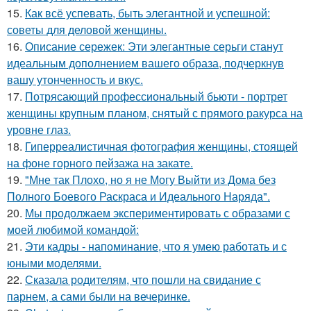
15.
Как всё успевать, быть элегантной и успешной:
советы для деловой женщины.
16.
Описание сережек: Эти элегантные серьги станут
идеальным дополнением вашего образа, подчеркнув
вашу утонченность и вкус.
17.
Потрясающий профессиональный бьюти - портрет
женщины крупным планом, снятый с прямого ракурса на
уровне глаз.
18.
Гиперреалистичная фотография женщины, стоящей
на фоне горного пейзажа на закате.
19.
"Мне так Плохо, но я не Могу Выйти из Дома без
Полного Боевого Раскраса и Идеального Наряда".
20.
Мы продолжаем экспериментировать с образами с
моей любимой командой:
21.
Эти кадры - напоминание, что я умею работать и с
юными моделями.
22.
Сказала родителям, что пошли на свидание с
парнем, а сами были на вечеринке.