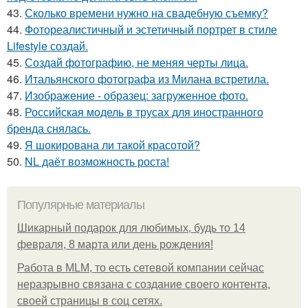
43.
Сколько времени нужно на свадебную съемку?
44.
Фотореалистичный и эстетичный портрет в стиле
Lifestyle создай.
45.
Создай фотографию, не меняя черты лица.
46.
Итальянского фотографа из Милана встретила.
47.
Изображение - образец: загруженное фото.
48.
Российская модель в трусах для иностранного
бренда снялась.
49.
Я шокирована ли такой красотой?
50.
NL даёт возможность роста!
Популярные материалы
Шикарный подарок для любимых, будь то 14
февраля, 8 марта или день рождения!
Работа в MLM, то есть сетевой компании сейчас
неразрывно связана с создание своего контента,
своей страницы в соц сетях.