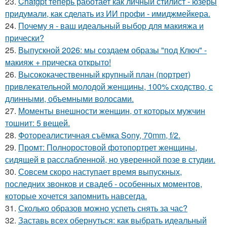
23.
Chatgpt теперь работает как личный стилист - юзеры
придумали, как сделать из ИИ профи - имиджмейкера.
24.
Почему я - ваш идеальный выбор для макияжа и
прически?
25.
Выпускной 2026: мы создаем образы "под Ключ" -
макияж + прическа открыто!
26.
Высококачественный крупный план (портрет)
привлекательной молодой женщины, 100% сходство, с
длинными, объемными волосами.
27.
Моменты внешности женщин, от которых мужчин
тошнит: 5 вещей.
28.
Фотореалистичная съёмка Sony, 70mm, f/2.
29.
Промт: Полноростовой фотопортрет женщины,
сидящей в расслабленной, но уверенной позе в студии.
30.
Совсем скоро наступает время выпускных,
последних звонков и свадеб - особенных моментов,
которые хочется запомнить навсегда.
31.
Сколько образов можно успеть снять за час?
32.
Заставь всех обернуться: как выбрать идеальный