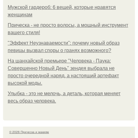
Мужской гардероб: 6 вещей, которые нравятся
женщинам
Прическа - не просто волосы, а мощный инструмент
вашего стиля!
"Эффект Неузнаваемости": почему новый образ
певицы вызвал споры о гранях возможного?
На шанхайской премьере "Человека - Паука:
Совершенно Новый День" зендея выбрала не
просто очередной наряд, а настоящий артефакт
высокой моды.
Улыбка - это не мелочь, а деталь, которая меняет
весь образ человека.
© 2026 Прическа и макияж