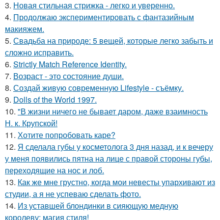
3.
Новая стильная стрижка - легко и уверенно.
4.
Продолжаю экспериментировать с фантазийным
макияжем.
5.
Свадьба на природе: 5 вещей, которые легко забыть и
сложно исправить.
6.
Strictly Match Reference Identity.
7.
Возраст - это состояние души.
8.
Создай живую современную Lifestyle - съёмку.
9.
Dolls of the World 1997.
10.
"В жизни ничего не бывает даром, даже взаимность
Н. к. Крупской!
11.
Хотите попробовать каре?
12.
Я сделала губы у косметолога 3 дня назад, и к вечеру
у меня появились пятна на лице с правой стороны губы,
переходящие на нос и лоб.
13.
Как же мне грустно, когда мои невесты упархивают из
студии, а я не успеваю сделать фото.
14.
Из уставшей блондинки в сияющую медную
королеву: магия стиля!