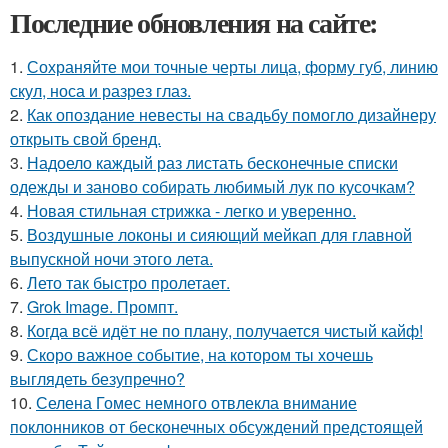
Последние обновления на сайте:
1.
Сохраняйте мои точные черты лица, форму губ, линию
скул, носа и разрез глаз.
2.
Как опоздание невесты на свадьбу помогло дизайнеру
открыть свой бренд.
3.
Надоело каждый раз листать бесконечные списки
одежды и заново собирать любимый лук по кусочкам?
4.
Новая стильная стрижка - легко и уверенно.
5.
Воздушные локоны и сияющий мейкап для главной
выпускной ночи этого лета.
6.
Лето так быстро пролетает.
7.
Grok Image. Промпт.
8.
Когда всё идёт не по плану, получается чистый кайф!
9.
Скоро важное событие, на котором ты хочешь
выглядеть безупречно?
10.
Селена Гомес немного отвлекла внимание
поклонников от бесконечных обсуждений предстоящей