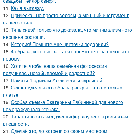
свадьбы Тейлор свифт.
11.
Как я выгляжу.
12.
Прическа - не просто волосы, а мощный инструмент
вашего стиля!
13.
Тянь сивэй только что доказала, что минимализм - это
вершина роскоши.
14.
История! Помните мне цветочки подарили?
15.
4 образа, которые заставят посмотреть на волосы по-
новому.
16.
Хотите, чтобы ваша семейная фотосессия
получилась незабываемой и радостной?
17.
Памяти Людмилы Алексеевны чурсиной.
18.
Секрет идеального образа раскрыт: это не только
платье!
19.
Особая съемка Екатерины Рябининой для нового
номера журнала "собака.
20.
Тарантино отказал дженнифер лоуренс в роли из-за
внешности.
21.
Сделай это, до встречи со своим мастером: