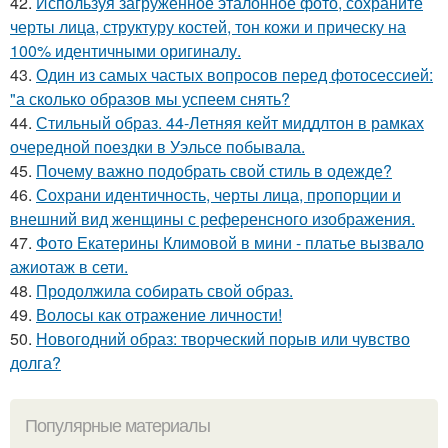
42.
Используя загруженное эталонное фото, сохраните
черты лица, структуру костей, тон кожи и прическу на
100% идентичными оригиналу.
43.
Один из самых частых вопросов перед фотосессией:
"а сколько образов мы успеем снять?
44.
Стильный образ. 44-Летняя кейт миддлтон в рамках
очередной поездки в Уэльсе побывала.
45.
Почему важно подобрать свой стиль в одежде?
46.
Сохрани идентичность, черты лица, пропорции и
внешний вид женщины с референсного изображения.
47.
Фото Екатерины Климовой в мини - платье вызвало
ажиотаж в сети.
48.
Продолжила собирать свой образ.
49.
Волосы как отражение личности!
50.
Новогодний образ: творческий порыв или чувство
долга?
Популярные материалы