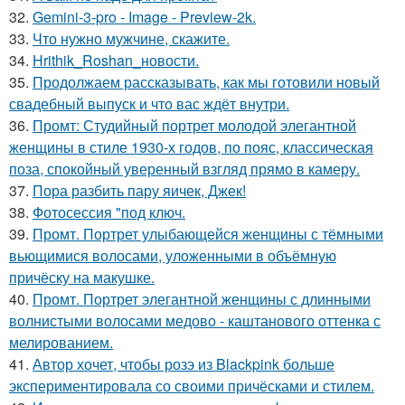
32.
Gemini-3-pro - Image - Preview-2k.
33.
Что нужно мужчине, скажите.
34.
Hrithik_Roshan_новости.
35.
Продолжаем рассказывать, как мы готовили новый
свадебный выпуск и что вас ждёт внутри.
36.
Промт: Студийный портрет молодой элегантной
женщины в стиле 1930-х годов, по пояс, классическая
поза, спокойный уверенный взгляд прямо в камеру.
37.
Пора разбить пару яичек, Джек!
38.
Фотосессия "под ключ.
39.
Промт. Портрет улыбающейся женщины с тёмными
вьющимися волосами, уложенными в объёмную
причёску на макушке.
40.
Промт. Портрет элегантной женщины с длинными
волнистыми волосами медово - каштанового оттенка с
мелированием.
41.
Автор хочет, чтобы розэ из Blackpink больше
экспериментировала со своими причёсками и стилем.