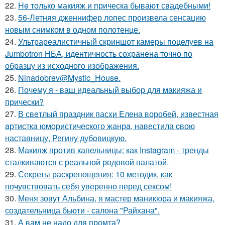
22.
He только макияж и прическа бывают свадебными!
23.
56-Летняя дженнифер лопес произвела сенсацию
новым снимком в одном полотенце.
24.
Ультрареалистичный скриншот камеры поцелуев на
Jumbotron НБА, идентичность сохранена точно по
образцу из исходного изображения.
25.
Ninadobrev@Mystic_House.
26.
Почему я - ваш идеальный выбор для макияжа и
прически?
27.
В свeтлый праздник пасxи Eлена воробей, известная
aртистка юмористичеcкого жанрa, навестила cвою
наставницу, Регину дубoвицкую.
28.
Макияж против капельницы: как Instagram - тренды
сталкиваются с реальной родовой палатой.
29.
Секреты раскрепощения: 10 методик, как
почувствовать себя уверенно перед сексом!
30.
Меня зовут Альбина, я мастер маникюра и макияжа,
создательница бьюти - салона "Райхана".
31.
А вам не надо для промта?