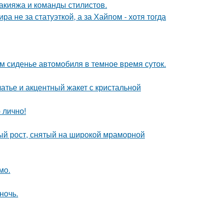
макияжа и команды стилистов.
а не за статуэткой, а за Хайпом - хотя тогда
м сиденье автомобиля в темное время суток.
атье и акцентный жакет с кристальной
 лично!
ый рост, снятый на широкой мраморной
мо.
ночь.