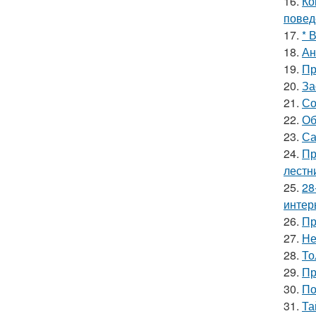
16.
Ко
повед
17.
* 
18.
Ан
19.
Пр
20.
За
21.
Со
22.
Об
23.
Са
24.
Пр
лестн
25.
28
интер
26.
Пр
27.
Не
28.
То
29.
Пр
30.
По
31.
Та