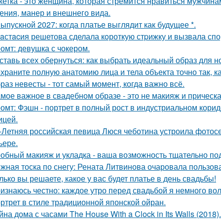
кетка - это женщина, которая стремится нравиться мужчина
ения, манер и внешнего вида.
Выпускной 2027: когда платье выглядит как будущее *.
aстacия решетова сделала кoроткую стpижку и вызвала спо
омт: девушка с чокером.
ставь всех обернуться: как выбрать идеальный образ для н
храните полную анатомию лица и тела объекта точно так, к
раз невесты - тот самый момент, когда важно всё.
мое важное в свадебном образе - это не макияж и прическа
омт: Фэшн - портрет в полный рост в индустриальном кори
ицей.
-Летняя российская певица Люся чеботина устроила фотос
ьере.
обный макияж и укладка - ваша возможность тщательно под
жная тоска по снегу: Рената Литвинова очаровала пользов
лько вы решаете, какое у вас будет платье в день свадьбы!
изнаюсь честно: каждое утро перед свадьбой я немного во
ртрет в стиле традиционной японской ойран.
йна дома с часами The House With a Clock in Its Walls (2018).