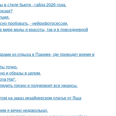
в стиле бьюти - гайда 2026 года.
трезая?
пция.
но пробовать, - нейрофотосессии.
 в мире моды и красоты, так и в повседневной
рами из отдыха в Париже, где проводит время в
ты точно.
но и образы в целом.
na Hai".
лядеть грязно и подчеркнет все нюансы.
том на заказ дизайнерском платье от Яша
оим я вечно недовольна).