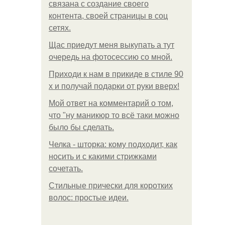
связана с создание своего
контента, своей страницы в соц
сетях.
Щас приедут меня выкупать а тут
очередь на фотосессию со мной.
Приходи к нам в прикиде в стиле 90
х и получай подарки от руки вверх!
Мой ответ на комментарий о том,
что "ну маникюр то всё таки можно
было бы сделать.
Челка - шторка: кому подходит, как
носить и с какими стрижками
сочетать.
Стильные прически для коротких
волос: простые идеи.