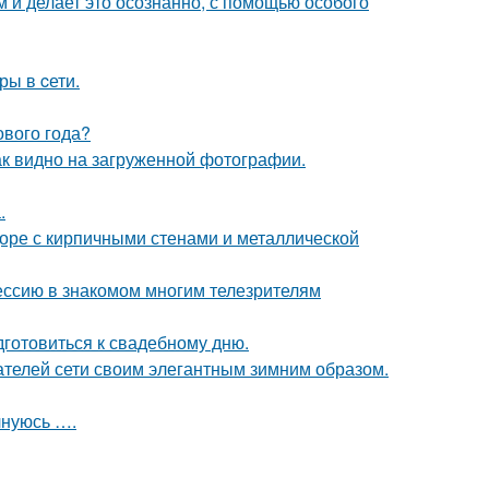
м и делает это осознанно, с помощью особого
ры в cети.
ового года?
ак видно на загруженной фотографии.
.
доре с кирпичными стенами и металлической
ессию в знакомом многим телезрителям
готовиться к свадебному дню.
ателей сети своим элегантным зимним образом.
лнуюсь ….