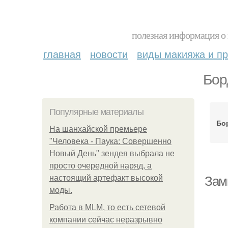
полезная информация о 
главная
новости
виды макияжа и пр
Бор
Популярные материалы
Бо
На шанхайской премьере
"Человека - Паука: Совершенно
Новый День" зендея выбрала не
просто очередной наряд, а
настоящий артефакт высокой
Зам
моды.
Работа в MLM, то есть сетевой
компании сейчас неразрывно