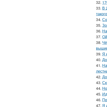
32.
17
33.
В 
таког
34.
Со
35.
Зо
36.
На
37.
Ой
38.
Чё
вышив
39.
Я 
40.
До
41.
На
лестн
42.
До
43.
Ск
44.
Но
45.
Ид
46.
Пр
47.
Я 