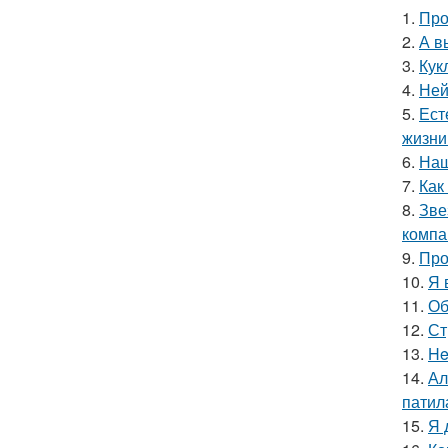
1.
Про
2.
А в
3.
Кук
4.
Ней
5.
Ест
жизни
6.
Наш
7.
Как
8.
Зве
компа
9.
Про
10.
Я 
11.
Об
12.
Ст
13.
He
14.
Ал
патил
15.
Я 