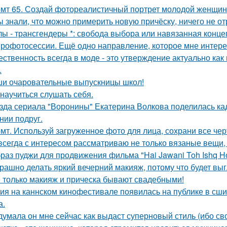
мт 65. Создай фотореалистичный портрет молодой женщины 
ы знали, что можно примерить новую причёску, ничего не о
лы - трансгендеры *: свобода выбора или навязанная конце
рофотосессии. Ещё одно направление, которое мне интерес
ественность всегда в моде - это утверждение актуально как
.
и очаровательные выпускницы школ!
 научиться слушать себя.
зда сериала "Воронины" Екатерина Волкова поделилась кад
нии подруг.
мт. Используй загруженное фото для лица, сохрани все чер
всегда с интересом рассматриваю не только вязаные вещи, 
раз пуджи для продвижения фильма "Hai Jawani Toh Ishq Ho
рашно делать яркий вечерний макияж, потому что будет выг
 только макияж и прическа бывают свадебными!
ия на каннском кинофестивале появилась на публике в сши
а.
думала он мне сейчас как выдаст суперновый стиль (ибо св