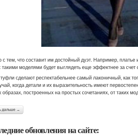
о с тем, что составит им достойный дуэт. Например, платье
с такими моделями будет выглядеть еще эффектнее за счет 
 туфли сделают респектабельнее самый лаконичный, как того
лучай, когда детали и их выразительность имеют первостепе
х образах, построенных на простых сочетаниях, от таких мо
ь дальше →
ледние обновления на сайте: