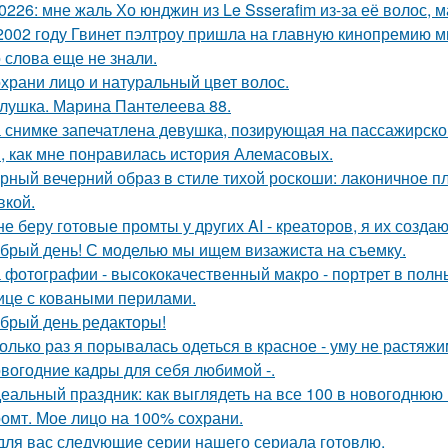
0226: мне жаль Хо юнджин из Le Ssserafim из-за её волос, 
2002 году Гвинет пэлтроу пришла на главную кинопремию мир
о слова еще не знали.
храни лицо и натуральный цвет волос.
лушка. Марина Пантелеева 88.
 снимке запечатлена девушка, позирующая на пассажирско
, как мне понравилась история Алемасовых.
рный вечерний образ в стиле тихой роскоши: лаконичное пл
кой.
не беру готовые промты у других AI - креаторов, я их создаю
брый день! С моделью мы ищем визажиста на съемку.
 фотографии - высококачественный макро - портрет в полн
ице с коваными перилами.
брый день редакторы!
олько раз я порывалась одеться в красное - уму не растяжи
вогодние кадры для себя любимой -.
еальный праздник: как выглядеть на все 100 в новогоднюю 
омт. Мое лицо на 100% сохрани.
для вас следующие серии нашего сериала готовлю.