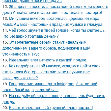
фильме "дьявол носит прада 2".
12.
25 апреля я посетила показ новой коллекции модного
дома Annaivanova в Саратове, я осталась в восторге!
13.
Минувшим вечером состоялась церемония жара
Music Awards - настоящий праздник музыки и гламура.
14.
Чей голос звучит в твоей голове, когда ты считаешь,
что бездарно тратишь деньги?
15.
Эти элегантные серьги станут идеальным
дополнением вашего образа, подчеркнув вашу
утонченность и вкус.
16.
Идеальная элегантность в каждой прядке.
17.
Как подобрать свой макияж, укладку и найти свой
стиль, пока блогеры и стилисты не научили вас
выглядеть как все?
18.
Гиперреалистичное фото Instagram, 3: 4. летний
волшебный кадр, золотой час.
19.
На свадьбу обещали солнце, а весь день будет лить
дождь.
20.
Высококачественный крупный план (портрет)