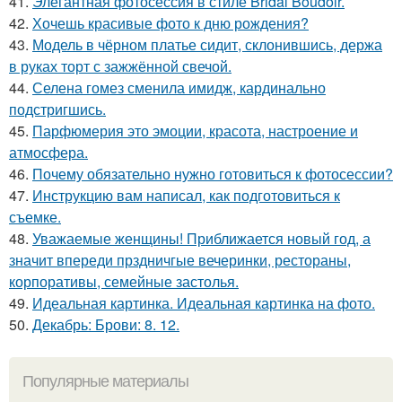
41.
Элегантная фотосессия в стиле Bridal Boudoir.
42.
Хочешь красивые фото к дню рождения?
43.
Модель в чёрном платье сидит, склонившись, держа
в руках торт с зажжённой свечой.
44.
Селена гомез сменила имидж, кардинально
подстригшись.
45.
Парфюмерия это эмоции, красота, настроение и
атмосфера.
46.
Почему обязательно нужно готовиться к фотосессии?
47.
Инструкцию вам написал, как подготовиться к
съемке.
48.
Уважаемые женщины! Приближается новый год, а
значит впереди прздничгые вечеринки, рестораны,
корпоративы, семейные застолья.
49.
Идеальная картинка. Идеальная картинка на фото.
50.
Декабрь: Брови: 8. 12.
Популярные материалы