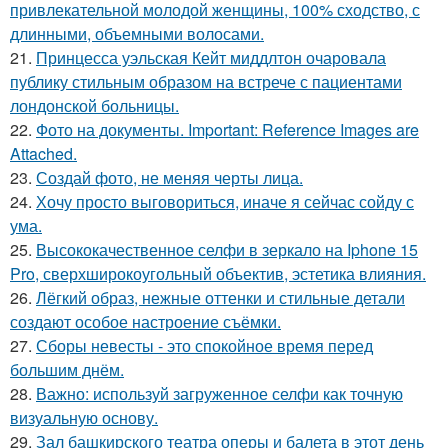
привлекательной молодой женщины, 100% сходство, с
длинными, объемными волосами.
21.
Принцесса уэльская Кейт миддлтон очаровала
публику стильным образом на встрече с пациентами
лондонской больницы.
22.
Фото на документы. Important: Reference Images are
Attached.
23.
Создай фото, не меняя черты лица.
24.
Хочу просто выговориться, иначе я сейчас сойду с
ума.
25.
Высококачественное селфи в зеркало на Iphone 15
Pro, сверхширокоугольный объектив, эстетика влияния.
26.
Лёгкий образ, нежные оттенки и стильные детали
создают особое настроение съёмки.
27.
Сборы невесты - это спокойное время перед
большим днём.
28.
Важно: используй загруженное селфи как точную
визуальную основу.
29.
Зал башкирского театра оперы и балета в этот день