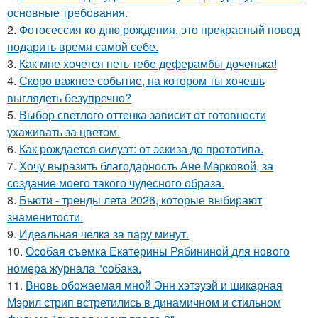
основные требования.
2.
Фотосессия ко дню рождения, это прекрасный повод
подарить время самой себе.
3.
Как мне хочется петь тебе деферамбы доченька!
4.
Скоро важное событие, на котором ты хочешь
выглядеть безупречно?
5.
Выбор светлого оттенка зависит от готовности
ухаживать за цветом.
6.
Как рождается силуэт: от эскиза до прототипа.
7.
Хочу выразить благодарность Ане Марковой, за
создание моего такого чудесного образа.
8.
Бьюти - тренды лета 2026, которые выбирают
знаменитости.
9.
Идеальная челка за пару минут.
10.
Особая съемка Екатерины Рябининой для нового
номера журнала "собака.
11.
Вновь обожаемая мной Энн хэтэуэй и шикарная
Мэрил стрип встретились в динамичном и стильном