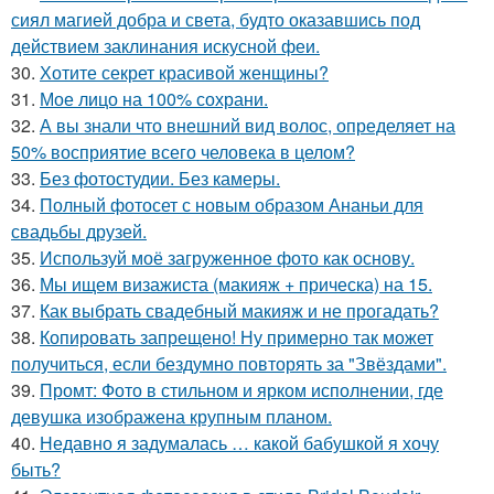
сиял магией добра и света, будто оказавшись под
действием заклинания искусной феи.
30.
Хотите секрет красивой женщины?
31.
Мое лицо на 100% сохрани.
32.
А вы знали что внешний вид волос, определяет на
50% восприятие всего человека в целом?
33.
Без фотостудии. Без камеры.
34.
Полный фотосет с новым образом Ананьи для
свадьбы друзей.
35.
Используй моё загруженное фото как основу.
36.
Мы ищем визажиста (макияж + прическа) на 15.
37.
Как выбрать свадебный макияж и не прогадать?
38.
Копировать запрещено! Ну примерно так может
получиться, если бездумно повторять за "Звёздами".
39.
Промт: Фото в стильном и ярком исполнении, где
девушка изображена крупным планом.
40.
Недавно я задумалась … какой бабушкой я хочу
быть?