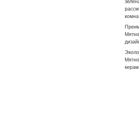
зелён
рассм
комна
Преим
Мятно
дизай
Эколо
Мятно
керам