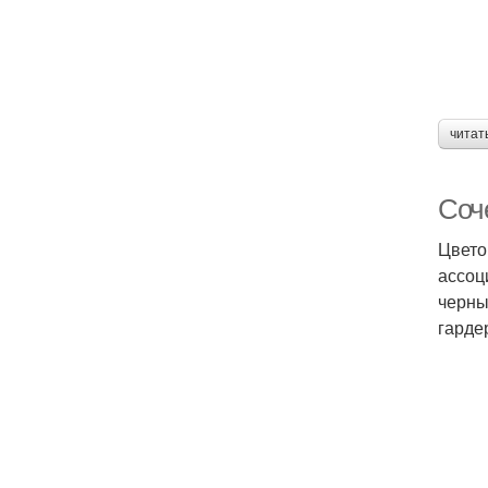
читат
Соч
Цвето
ассоц
черны
гарде