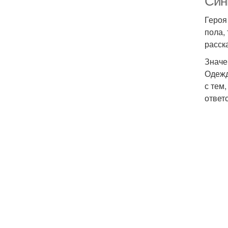
Син
Героя
пола,
расск
Значе
Одежд
с тем
ответ