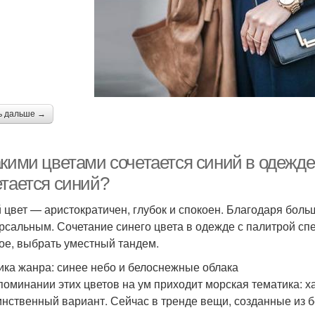
ь дальше →
акими цветами сочетается синий в одежд
етается синий?
 цвет — аристократичен, глубок и спокоен. Благодаря боль
рсальным. Сочетание синего цвета в одежде с палитрой сп
ое, выбрать уместный тандем.
ика жанра: синее небо и белоснежные облака
поминании этих цветов на ум приходит морская тематика: х
инственный вариант. Сейчас в тренде вещи, созданные из 