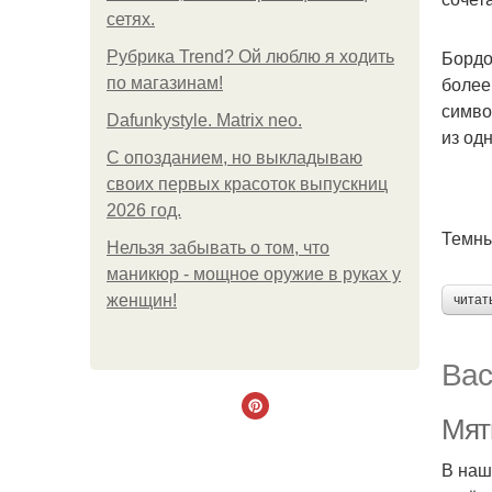
сетях.
Бордо
Рубрика Trend? Ой люблю я ходить
более
по магазинам!
симво
Dafunkystyle. Matrix neo.
из од
С опозданием, но выкладываю
своих первых красоток выпускниц
2026 год.
Темны
Нельзя забывать о том, что
маникюр - мощное оружие в руках у
женщин!
читат
Вас
Мят
В наш