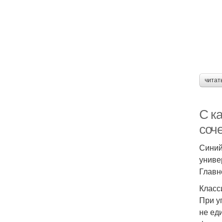
читат
С к
соч
Синий
униве
Главн
Класс
При у
не ед