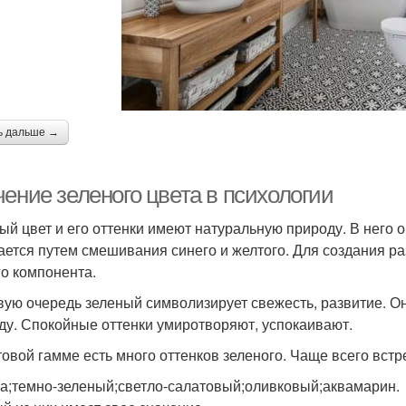
ь дальше →
ение зеленого цвета в психологии
ый цвет и его оттенки имеют натуральную природу. В него о
ается путем смешивания синего и желтого. Для создания р
го компонента.
вую очередь зеленый символизирует свежесть, развитие. Он
ду. Спокойные оттенки умиротворяют, успокаивают.
товой гамме есть много оттенков зеленого. Чаще всего встр
а;темно-зеленый;светло-салатовый;оливковый;аквамарин.