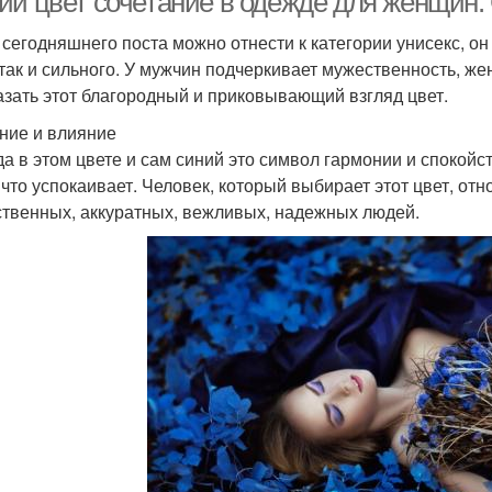
ий цвет сочетание в одежде для женщин.
 сегодняшнего поста можно отнести к категории унисекс, о
 так и сильного. У мужчин подчеркивает мужественность, ж
азать этот благородный и приковывающий взгляд цвет.
ние и влияние
а в этом цвете и сам синий это символ гармонии и спокойс
, что успокаивает. Человек, который выбирает этот цвет, от
ственных, аккуратных, вежливых, надежных людей.