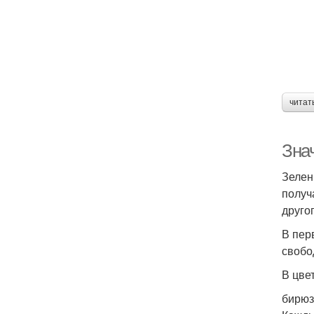
читат
Знач
Зелен
получ
друго
В пер
свобо
В цве
бирюз