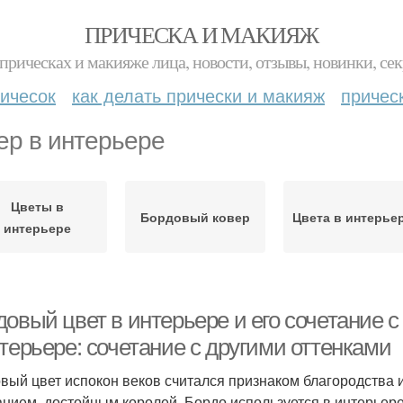
ПРИЧЕСКА И МАКИЯЖ
прическах и макияже лица, новости, отзывы, новинки, сек
ичесок
как делать прически и макияж
причес
ер в интерьере
Цветы в
Бордовый ковер
Цвета в интерье
интерьере
довый цвет в интерьере и его сочетание 
терьере: сочетание с другими оттенками
вый цвет испокон веков считался признаком благородства и
анием, достойным королей. Бордо используется в интерьере