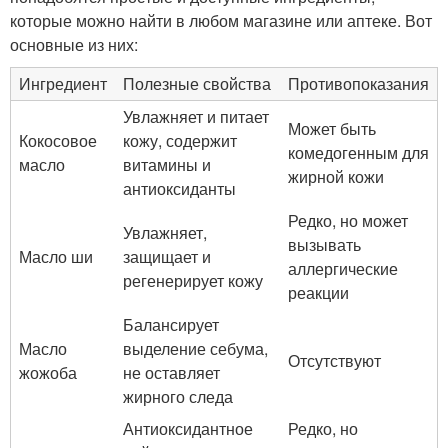
которые можно найти в любом магазине или аптеке. Вот
основные из них:
Ингредиент
Полезные свойства
Противопоказания
Увлажняет и питает
Может быть
Кокосовое
кожу, содержит
комедогенным для
масло
витамины и
жирной кожи
антиоксиданты
Редко, но может
Увлажняет,
вызывать
Масло ши
защищает и
аллергические
регенерирует кожу
реакции
Балансирует
Масло
выделение себума,
Отсутствуют
жожоба
не оставляет
жирного следа
Антиоксидантное
Редко, но