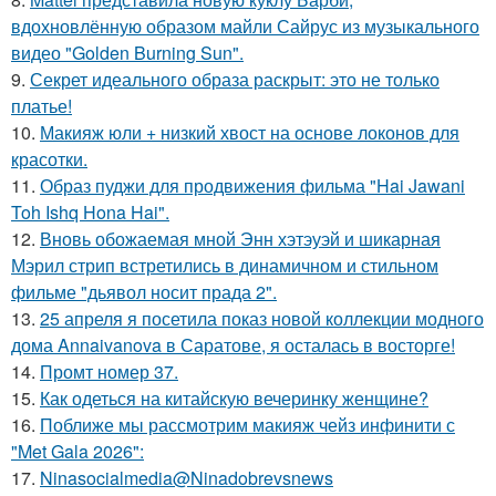
вдохновлённую образом майли Сайрус из музыкального
видео "Golden Burning Sun".
9.
Секрет идеального образа раскрыт: это не только
платье!
10.
Макияж юли + низкий хвост на основе локонов для
красотки.
11.
Образ пуджи для продвижения фильма "Hai Jawani
Toh Ishq Hona Hai".
12.
Вновь обожаемая мной Энн хэтэуэй и шикарная
Мэрил стрип встретились в динамичном и стильном
фильме "дьявол носит прада 2".
13.
25 апреля я посетила показ новой коллекции модного
дома Annaivanova в Саратове, я осталась в восторге!
14.
Промт номер 37.
15.
Как одеться на китайскую вечеринку женщине?
16.
Поближе мы рассмотрим макияж чейз инфинити с
"Met Gala 2026":
17.
Ninasocialmedia@Ninadobrevsnews