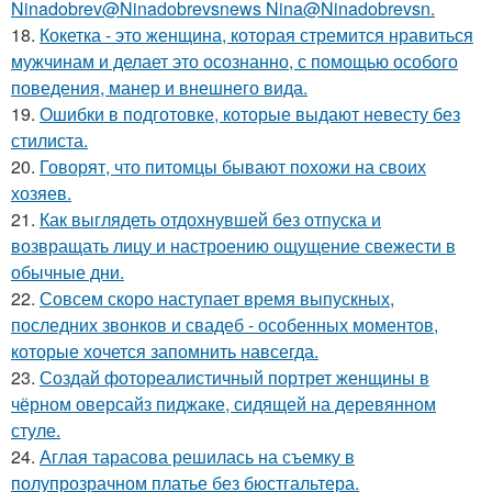
Ninadobrev@Ninadobrevsnews Nina@Ninadobrevsn.
18.
Кокетка - это женщина, которая стремится нравиться
мужчинам и делает это осознанно, с помощью особого
поведения, манер и внешнего вида.
19.
Ошибки в подготовке, которые выдают невесту без
стилиста.
20.
Говорят, что питомцы бывают похожи на своих
хозяев.
21.
Как выглядеть отдохнувшей без отпуска и
возвращать лицу и настроению ощущение свежести в
обычные дни.
22.
Совсем скоро наступает время выпускных,
последних звонков и свадеб - особенных моментов,
которые хочется запомнить навсегда.
23.
Создай фотореалистичный портрет женщины в
чёрном оверсайз пиджаке, сидящей на деревянном
стуле.
24.
Аглая тарасова решилась на съемку в
полупрозрачном платье без бюстгальтера.