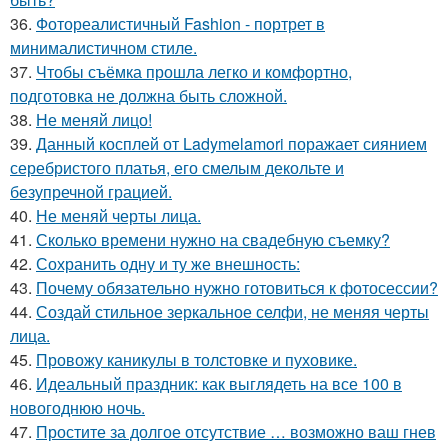
36.
Фотореалистичный Fashion - портрет в
минималистичном стиле.
37.
Чтобы съёмка прошла легко и комфортно,
подготовка не должна быть сложной.
38.
Не меняй лицо!
39.
Данный косплей от Ladymelamori поражает сиянием
серебристого платья, его смелым декольте и
безупречной грацией.
40.
Не меняй черты лица.
41.
Сколько времени нужно на свадебную съемку?
42.
Сохранить одну и ту же внешность:
43.
Почему обязательно нужно готовиться к фотосессии?
44.
Создай стильное зеркальное селфи, не меняя черты
лица.
45.
Провожу каникулы в толстовке и пуховике.
46.
Идеальный праздник: как выглядеть на все 100 в
новогоднюю ночь.
47.
Простите за долгое отсутствие … возможно ваш гнев