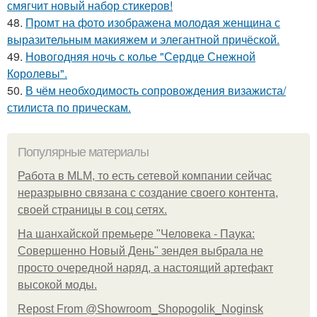
смягчит новый набор стикеров!
48.
Промт на фото изображена молодая женщина с
выразительным макияжем и элегантной причёской.
49.
Новогодняя ночь с колье "Сердце Снежной
Королевы".
50.
В чём необходимость сопровождения визажиста/
стилиста по прическам.
Популярные материалы
Работа в MLM, то есть сетевой компании сейчас
неразрывно связана с создание своего контента,
своей страницы в соц сетях.
На шанхайской премьере "Человека - Паука:
Совершенно Новый День" зендея выбрала не
просто очередной наряд, а настоящий артефакт
высокой моды.
Repost From @Showroom_Shopogolik_Noginsk