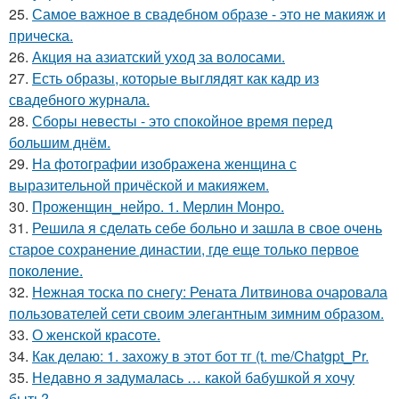
25.
Самое важное в свадебном образе - это не макияж и
прическа.
26.
Акция на азиатский уход за волосами.
27.
Есть образы, которые выглядят как кадр из
свадебного журнала.
28.
Сборы невесты - это спокойное время перед
большим днём.
29.
На фотографии изображена женщина с
выразительной причёской и макияжем.
30.
Проженщин_нейро. 1. Мерлин Монро.
31.
Решила я сделать себе больно и зашла в свое очень
старое сохранение династии, где еще только первое
поколение.
32.
Нежная тоска по снегу: Рената Литвинова очаровала
пользователей сети своим элегантным зимним образом.
33.
О женской красоте.
34.
Как делаю: 1. захожу в этот бот тг (t. me/Chatgpt_Pr.
35.
Недавно я задумалась … какой бабушкой я хочу
быть?