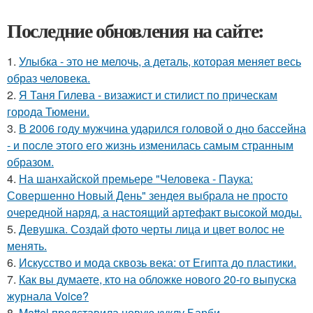
Последние обновления на сайте:
1.
Улыбка - это не мелочь, а деталь, которая меняет весь
образ человека.
2.
Я Таня Гилева - визажист и стилист по прическам
города Тюмени.
3.
В 2006 году мужчина ударился головой о дно бассейна
- и после этого его жизнь изменилась самым странным
образом.
4.
На шанхайской премьере "Человека - Паука:
Совершенно Новый День" зендея выбрала не просто
очередной наряд, а настоящий артефакт высокой моды.
5.
Девушка. Создай фото черты лица и цвет волос не
менять.
6.
Искусство и мода сквозь века: от Египта до пластики.
7.
Как вы думаете, кто на обложке нового 20-го выпуска
журнала Voice?
8.
Mattel представила новую куклу Барби,