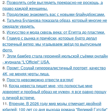
2.
Позволять себе выглядеть прекрасно-не роскошь, а
право каждой женщины.
3.
Продолжаю знакомить вас с новыми блайндбоксами.
4.
Татьяна Буланова показала образ, который многие не
ожидали увидеть.
5.
Искусство и мода сквозь века: от Египта до пластики.
6.
Гламур с рынка и причёски, которые будто делал
встречный ветер: мы угадываем звёзд по выпускным
фото.
7.
Элли бамбер стала героиней июльской съёмки онлайн
- журнала "L'Officiel" USA.
8.
Промт: Создай гиперреалистичный портрет, качество
4K, не меняя черты лица.
9.
Просто невозможно отвести взгляд!
10.
Когда невеста пишет мне, что полностью мне
доверяет и пробный образ не нужен, я все равно прошу
о личной встрече.
11.
Втренде. В 2026 году мир моды отмечает двойной
юбилей: 100 лет со дня выхода романа "Великий Гэтсби"