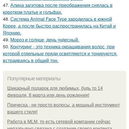
47.
Алина загитова после преображения снялась в
коротком платье и гольфах.
48.
Система Animal Face Type зародилась в южной
Корее, а после быстро распространилась на Китай и
Японию.
49.
Мороз и солнце, день чудесный.
50.
Контуринг - это техника окрашивания волос, при
которой отдельные пряди осветляются и тонируются,
встраиваясь в общий тон.
Популярные материалы
Шикарный подарок для любимых, будь то 14
февраля, 8 марта или день рождения!
Прическа - не просто волосы, а мощный инструмент
вашего стиля!
Работа в MLM, то есть сетевой компании сейчас
неразрывно связана с создание своего контента,