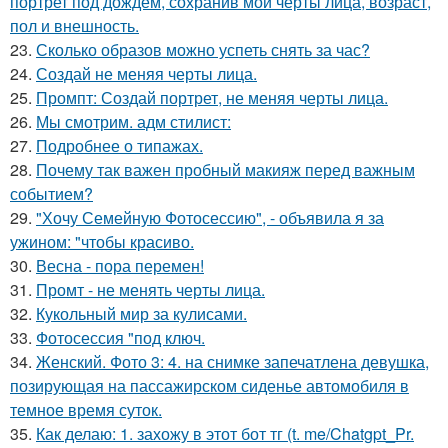
портрет под дождём, сохранив мои черты лица, возраст,
пол и внешность.
23.
Сколько образов можно успеть снять за час?
24.
Создай не меняя черты лица.
25.
Промпт: Создай портрет, не меняя черты лица.
26.
Мы смотрим. адм стилист:
27.
Подробнее о типажах.
28.
Почему так важен пробный макияж перед важным
событием?
29.
"Хочу Семейную Фотосессию", - объявила я за
ужином: "чтобы красиво.
30.
Весна - пора перемен!
31.
Промт - не менять черты лица.
32.
Кукольный мир за кулисами.
33.
Фотосессия "под ключ.
34.
Женский. Фото 3: 4. на снимке запечатлена девушка,
позирующая на пассажирском сиденье автомобиля в
темное время суток.
35.
Как делаю: 1. захожу в этот бот тг (t. me/Chatgpt_Pr.