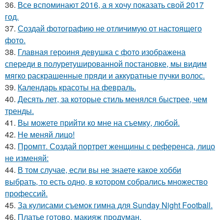
36.
Все вспоминают 2016, а я хочу показать свой 2017
год.
37.
Создай фотографию не отличимую от настоящего
фото.
38.
Главная героиня девушка с фото изображена
спереди в полуретушированной постановке, мы видим
мягко раскрашенные пряди и аккуратные пучки волос.
39.
Календарь красоты на февраль.
40.
Десять лет, за которые стиль менялся быстрее, чем
тренды.
41.
Вы можете прийти ко мне на съемку, любой.
42.
Не меняй лицо!
43.
Промпт. Создай портрет женщины с референса, лицо
не изменяй:
44.
В том случае, если вы не знаете какое хобби
выбрать, то есть одно, в котором собрались множество
профессий.
45.
За кулисами съемок гимна для Sunday Night Football.
46.
Платье готово, макияж продуман.