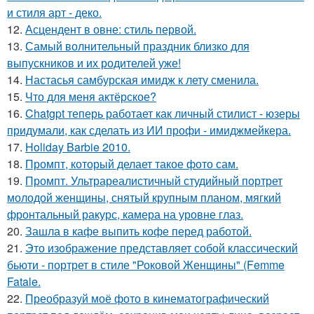
и стиля арт - деко.
12.
Асцендент в овне: стиль первой.
13.
Самый волнительный праздник близко для
выпускников и их родителей уже!
14.
Настасья самбурская имидж к лету сменила.
15.
Что для меня актёрское?
16.
Chatgpt теперь работает как личный стилист - юзеры
придумали, как сделать из ИИ профи - имиджмейкера.
17.
Holiday Barbie 2010.
18.
Промпт, который делает такое фото сам.
19.
Промпт. Ультрареалистичный студийный портрет
молодой женщины, снятый крупным планом, мягкий
фронтальный ракурс, камера на уровне глаз.
20.
Зашла в кафе выпить кофе перед работой.
21.
Это изображение представляет собой классический
бьюти - портрет в стиле "Роковой Женщины" (Femme
Fatale.
22.
Преобразуй моё фото в кинематографический