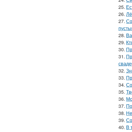
25.
Ес
26.
Лё
27.
Со
пусты
28.
Ва
29.
Кт
30.
Пр
31.
Пр
сваде
32.
Зн
33.
Пр
34.
Со
35.
Тв
36.
Мо
37.
По
38.
Не
39.
Со
40.
В 