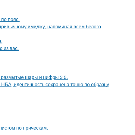
по пояс.
 привычному имиджу, напоминая всем белого
.
 из вас.
не размытые шары и цифры 3 5.
 НБА, идентичность сохранена точно по образцу
листом по прическам.