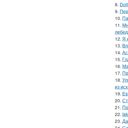
8.
Doll
9.
Пер
10.
Па
11.
Мн
лебед
12.
Я 
13.
Вп
14.
Ас
15.
Гл
16.
Ма
17.
Пр
18.
Ул
из ис
19.
Es
20.
Ст
21.
По
22.
Is
23.
Да
24.
Си