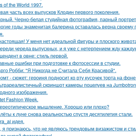
s of the World 1997.
вая часть всех выпусков Клодин первого поколения.
рный. Черно-белая студийная фотография, парный портрет 
огие годы знаменитая балерина оставалась верна своему
я.
настоящая! У меня нет идеальной фигуры и плоского живота
ереди череда выпускных, и я уже с нетерпением жду каждую
цендент в овне: стиль первой.
авные ошибки при подготовке к фотосессии в студии.
рго Робби: "Я Никогда не Считала Себя Красивой".
омт - сюжет: героиня подносит ко рту кусочек торта на фо
ьтрареалистичный скриншот камеры поцелуев на Jumbotron
ходного изображения.
tet Fashion Week.
ереотипическое мышление. Хорошо или плохо?
лёты к луне снова реальностью спустя десятилетия стали.
kra_ai идея.
, я признаюсь, что не являюсь трендовым визажистом и сти
ла живой фотографии!