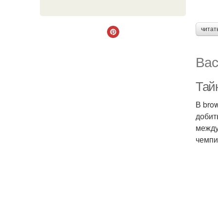
читат
Вас
Тайн
В bro
добит
между
чемпи