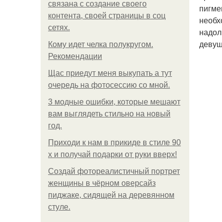
связана с создание своего
пигме
контента, своей страницы в соц
необх
сетях.
надол
девуш
Кому идет челка полукругом.
Рекомендации
Щас приедут меня выкупать а тут
очередь на фотосессию со мной.
3 модные ошибки, которые мешают
вам выглядеть стильно на новый
год.
Приходи к нам в прикиде в стиле 90
х и получай подарки от руки вверх!
Создай фотореалистичный портрет
женщины в чёрном оверсайз
пиджаке, сидящей на деревянном
стуле.