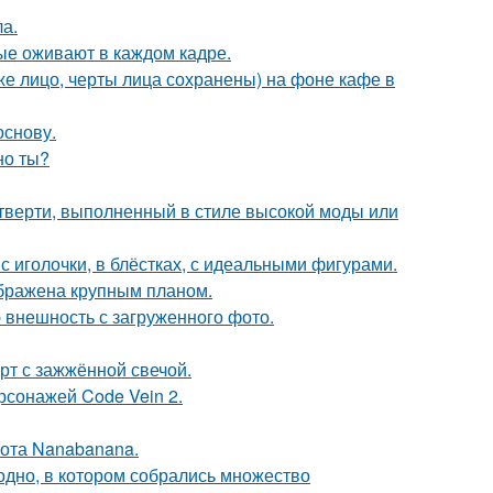
ла.
рые оживают в каждом кадре.
е лицо, черты лица сохранены) на фоне кафе в
основу.
но ты?
четверти, выполненный в стиле высокой моды или
 иголочки, в блёстках, с идеальными фигурами.
ображена крупным планом.
 внешность с загруженного фото.
рт с зажжённой свечой.
рсонажей Code Vein 2.
ота Nanabanana.
ь одно, в котором собрались множество