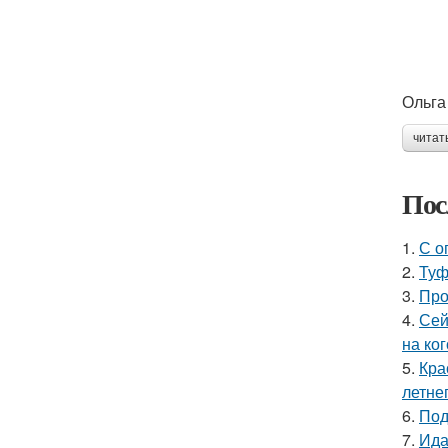
Ольга
читат
Пос
1.
С о
2.
Туф
3.
Про
4.
Сей
на ког
5.
Кра
летне
6.
Под
7.
Ида