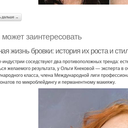
ь дальше →
 может заинтересовать
ая жизнь бровки: история их роста и сти
w-индустрии соседствуют два противоположных тренда: есте
ься желаемого результата, у Ольги Кнековой — эксперта в 
народного класса, члена Международной лиги профессион
онатов по микроблейдингу и перманентному макияжу.