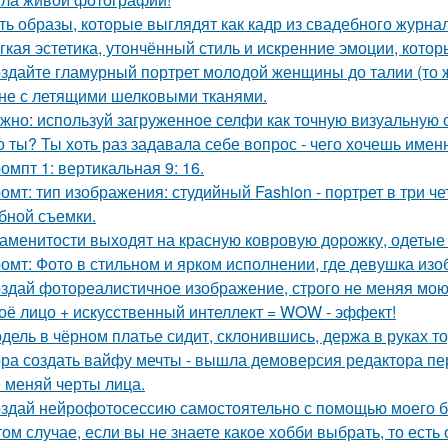
ть образы, которые выглядят как кадр из свадебного журна
гкая эстетика, утончённый стиль и искренние эмоции, кото
здайте гламурный портрет молодой женщины до талии (то ж
не с летящими шелковыми тканями.
жно: используй загруженное селфи как точную визуальную 
о ты? Ты хоть раз задавала себе вопрос - чего хочешь имен
омпт 1: вертикальная 9: 16.
омт: тип изображения: студийный Fashion - портрет в три 
бной съемки.
аменитости выходят на красную ковровую дорожку, одетые с
омт: Фото в стильном и ярком исполнении, где девушка из
здай фотореалистичное изображение, строго не меняя мою
оё лицо + искусственный интеллект = WOW - эффект!
дель в чёрном платье сидит, склонившись, держа в руках то
ра создать вайфу мечты - вышла демоверсия редактора пе
 меняй черты лица.
здай нейрофотосессию самостоятельно с помощью моего б
том случае, если вы не знаете какое хобби выбрать, то ест