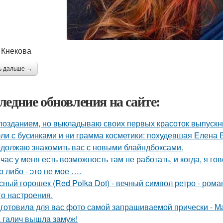
 Кнекова
ь дальше →
ледние обновления на сайте:
позданием, но выкладываю своих первых красоток выпускни
ли с бусинками и ни грамма косметики: похудевшая Елена 
должаю знакомить вас с новыми блайндбоксами.
час у меня есть возможность там не работать, и когда, я гов
о либо - это не мое ….
сный горошек (Red Polka Dot) - вечный символ ретро - рома
го настроения.
готовила для вас фото самой запрашиваемой прически - М
 галич вышла замуж!