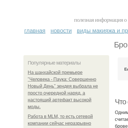
полезная информация о 
главная
новости
виды макияжа и пр
Бро
Популярные материалы
Е
На шанхайской премьере
"Человека - Паука: Совершенно
Новый День" зендея выбрала не
просто очередной наряд, а
настоящий артефакт высокой
Что 
моды.
Одним
Работа в MLM, то есть сетевой
счита
компании сейчас неразрывно
брове