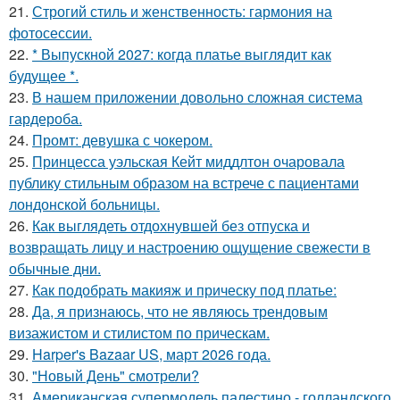
21.
Строгий стиль и женственность: гармония на
фотосессии.
22.
* Выпускной 2027: когда платье выглядит как
будущее *.
23.
В нашем приложении довольно сложная система
гардероба.
24.
Промт: девушка с чокером.
25.
Принцесса уэльская Кейт миддлтон очаровала
публику стильным образом на встрече с пациентами
лондонской больницы.
26.
Как выглядеть отдохнувшей без отпуска и
возвращать лицу и настроению ощущение свежести в
обычные дни.
27.
Как подобрать макияж и прическу под платье:
28.
Да, я признаюсь, что не являюсь трендовым
визажистом и стилистом по прическам.
29.
Harper's Bazaar US, март 2026 года.
30.
"Новый День" смотрели?
31.
Американская супермодель палестино - голландского