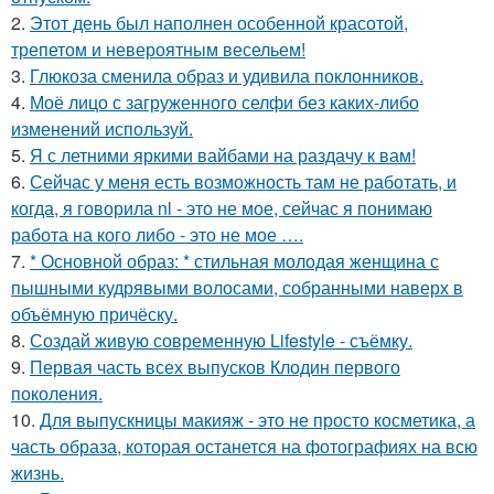
2.
Этот день был наполнен особенной красотой,
трепетом и невероятным весельем!
3.
Глюкоза сменила образ и удивила поклонников.
4.
Моё лицо с загруженного селфи без каких-либо
изменений используй.
5.
Я с летними яркими вайбами на раздачу к вам!
6.
Сейчас у меня есть возможность там не работать, и
когда, я говорила nl - это не мое, сейчас я понимаю
работа на кого либо - это не мое ….
7.
* Основной образ: * стильная молодая женщина с
пышными кудрявыми волосами, собранными наверх в
объёмную причёску.
8.
Создай живую современную Lifestyle - съёмку.
9.
Первая часть всех выпусков Клодин первого
поколения.
10.
Для выпускницы макияж - это не просто косметика, а
часть образа, которая останется на фотографиях на всю
жизнь.