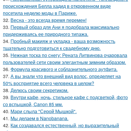
происхождения Белла хадид в откровенном виде
посетила неделю моды в Париже.
32.
Весна - это всегда время перемен!
33.
Первый образ для Ани я подобрала максимально
придерживаясь ее природного типажа.
34.
Пробный макияж и укладка - ваша возможность
тщательно подготовиться к свадебному дню.
35.
Нежная тоска по снегу: Рената Литвинова очаровала
пользователей сети своим элегантным зимним образом.
36.
Формула красивого и соблазнительного аутфита.
37.
А вы знали что внешний вид волос, определяет на
50% восприятие всего человека в целом?
38.
Делюсь своим секретиком.
39.
Внутри кафе, ночь, стильное кафе с подсветкой, фото
со вспышкой, Canon 85 мм.
40.
Мари слыла "Серой Мышкой".
41.
Мы делаем в Nanobanana.
42.
Как создавался естественный, но выразительный