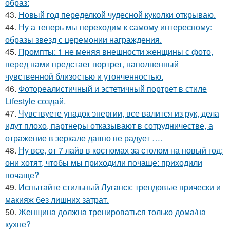
образ:
43.
Новый год переделкой чудесной куколки открываю.
44.
Ну а теперь мы переходим к самому интересному:
образы звезд с церемонии награждения.
45.
Промпты: 1 не меняя внешности женщины с фото,
перед нами предстает портрет, наполненный
чувственной близостью и утонченностью.
46.
Фотореалистичный и эстетичный портрет в стиле
Lifestyle создай.
47.
Чувствуете упадок энергии, все валится из рук, дела
идут плохо, партнеры отказывают в сотрудничестве, а
отражение в зеркале давно не радует ….
48.
Ну все, от 7 лайв в костюмах за столом на новый год:
они хотят, чтобы мы приходили почаще: приходили
почаще?
49.
Испытайте стильный Луганск: трендовые прически и
макияж без лишних затрат.
50.
Женщина должна тренироваться только дома/на
кухне?