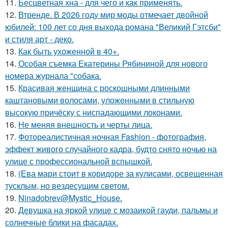
11.
Бесцветная хна - для чего и как применять.
12.
Втренде. В 2026 году мир моды отмечает двойной
юбилей: 100 лет со дня выхода романа "Великий Гэтсби"
и стиля арт - деко.
13.
Как быть ухоженной в 40+.
14.
Особая съемка Екатерины Рябининой для нового
номера журнала "собака.
15.
Красивая женщина с роскошными длинными
каштановыми волосами, уложенными в стильную
высокую причёску с ниспадающими локонами.
16.
Не меняя внешность и черты лица.
17.
Фотореалистичная ночная Fashion - фотография,
эффект живого случайного кадра, будто снято ночью на
улице с профессиональной вспышкой.
18.
(Ева мари стоит в коридоре за кулисами, освещенная
тусклым, но вездесущим светом.
19.
Ninadobrev@Mystic_House.
20.
Девушка на яркой улице с мозаикой гауди, пальмы и
солнечные блики на фасадах.