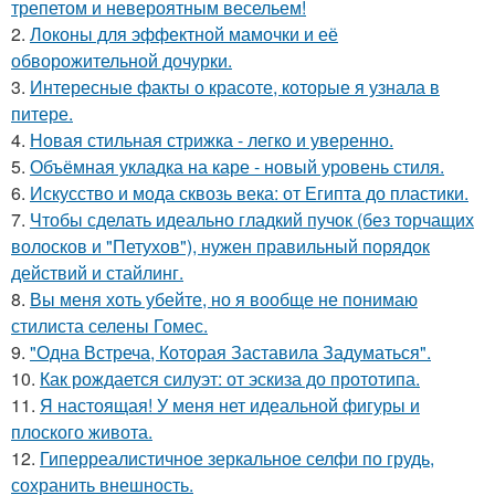
трепетом и невероятным весельем!
2.
Локоны для эффектной мамочки и её
обворожительной дочурки.
3.
Интересные факты о красоте, которые я узнала в
питере.
4.
Новая стильная стрижка - легко и уверенно.
5.
Объёмная укладка на каре - новый уровень стиля.
6.
Искусство и мода сквозь века: от Египта до пластики.
7.
Чтобы сделать идеально гладкий пучок (без торчащих
волосков и "Петухов"), нужен правильный порядок
действий и стайлинг.
8.
Вы меня хоть убейте, но я вообще не понимаю
стилиста селены Гомес.
9.
"Одна Встреча, Которая Заставила Задуматься".
10.
Как рождается силуэт: от эскиза до прототипа.
11.
Я настоящая! У меня нет идеальной фигуры и
плоского живота.
12.
Гиперреалистичное зеркальное селфи по грудь,
сохранить внешность.