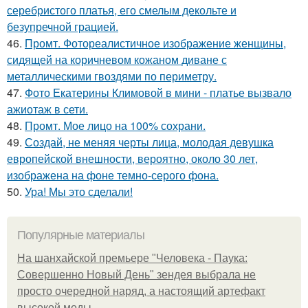
серебристого платья, его смелым декольте и
безупречной грацией.
46.
Промт. Фотореалистичное изображение женщины,
сидящей на коричневом кожаном диване с
металлическими гвоздями по периметру.
47.
Фото Екатерины Климовой в мини - платье вызвало
ажиотаж в сети.
48.
Промт. Мое лицо на 100% сохрани.
49.
Создай, не меняя черты лица, молодая девушка
европейской внешности, вероятно, около 30 лет,
изображена на фоне темно-серого фона.
50.
Ура! Мы это сделали!
Популярные материалы
На шанхайской премьере "Человека - Паука:
Совершенно Новый День" зендея выбрала не
просто очередной наряд, а настоящий артефакт
высокой моды.