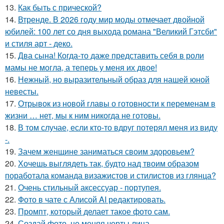
13.
Как быть с прической?
14.
Втренде. В 2026 году мир моды отмечает двойной
юбилей: 100 лет со дня выхода романа "Великий Гэтсби"
и стиля арт - деко.
15.
Два сына! Когда-то даже представить себя в роли
мамы не могла, а теперь у меня их двое!
16.
Нежный, но выразительный образ для нашей юной
невесты.
17.
Отрывок из новой главы о готовности к переменам в
жизни … нет, мы к ним никогда не готовы.
18.
В том случае, если кто-то вдруг потерял меня из виду
-.
19.
Зачем женщине заниматься своим здоровьем?
20.
Хочешь выглядеть так, будто над твоим образом
поработала команда визажистов и стилистов из глянца?
21.
Очень стильный аксессуар - портупея.
22.
Фото в чате с Алисой AI редактировать.
23.
Промпт, который делает такое фото сам.
24.
Создай фото, не меняя черты лица.