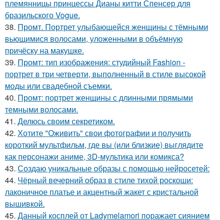
племянницы принцессы Дианы китти Спенсер для
бразильского Vogue.
38.
Промт. Портрет улыбающейся женщины с тёмными
вьющимися волосами, уложенными в объёмную
причёску на макушке.
39.
Промт: тип изображения: студийный Fashion -
портрет в три четверти, выполненный в стиле высокой
моды или свадебной съемки.
40.
Промт: портрет женщины с длинными прямыми
темными волосами.
41.
Делюсь своим секретиком.
42.
Хотите "Оживить" свои фотографии и получить
короткий мультфильм, где вы (или близкие) выглядите
как персонажи аниме, 3D-мультика или комикса?
43.
Создаю уникальные образы с помощью нейросетей:
44.
Чёрный вечерний образ в стиле тихой роскоши:
лаконичное платье и акцентный жакет с кристальной
вышивкой.
45.
Данный косплей от Ladymelamori поражает сиянием