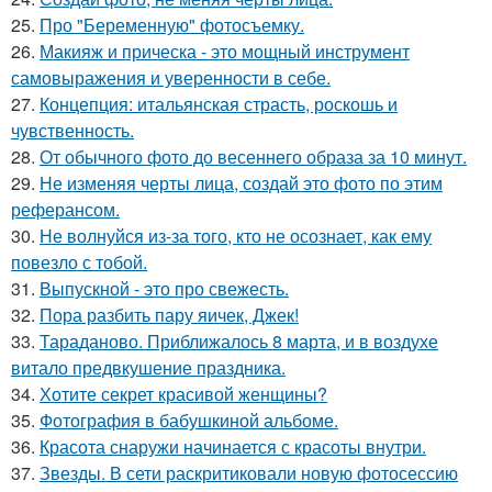
25.
Про "Беременную" фотосъемку.
26.
Макияж и прическа - это мощный инструмент
самовыражения и уверенности в себе.
27.
Концепция: итальянская страсть, роскошь и
чувственность.
28.
От обычного фото до весеннего образа за 10 минут.
29.
Не изменяя черты лица, создай это фото по этим
реферансом.
30.
Не волнуйся из-за того, кто не осознает, как ему
повезло с тобой.
31.
Выпускной - это про свежесть.
32.
Пора разбить пару яичек, Джек!
33.
Тараданово. Приближалось 8 марта, и в воздухе
витало предвкушение праздника.
34.
Хотите секрет красивой женщины?
35.
Фотография в бабушкиной альбоме.
36.
Красота снаружи начинается с красоты внутри.
37.
Звезды. В сети раскритиковали новую фотосессию