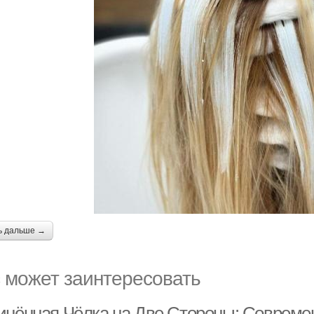
ь дальше →
 может заинтересовать
инённая Чёлка на Две Стороны: Совреме