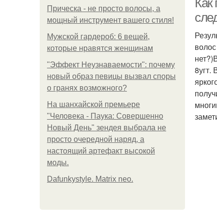
Как
Прическа - не просто волосы, а
сле
мощный инструмент вашего стиля!
Резул
Мужской гардероб: 6 вещей,
волос
которые нравятся женщинам
нет?)
"Эффект Неузнаваемости": почему
8угт.
новый образ певицы вызвал споры
ярког
о гранях возможного?
получ
многи
На шанхайской премьере
замет
"Человека - Паука: Совершенно
Новый День" зендея выбрала не
просто очередной наряд, а
настоящий артефакт высокой
моды.
Dafunkystyle. Matrix neo.