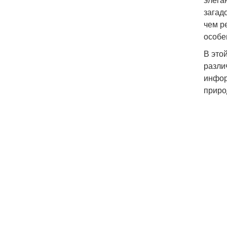
загад
чем р
особе
В это
разли
инфор
приро