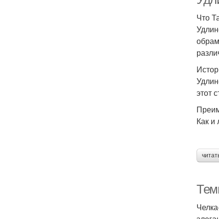
Что Т
Удлин
обрам
разли
Истор
Удлин
этот 
Преим
Как и
читат
Тем
Челка
элега