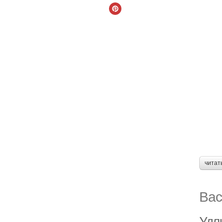
читат
Вас
Удл