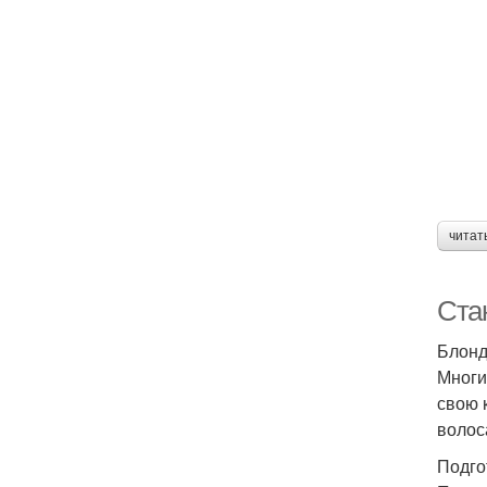
читат
Стан
Блонд
Многие
свою 
волос
Подго