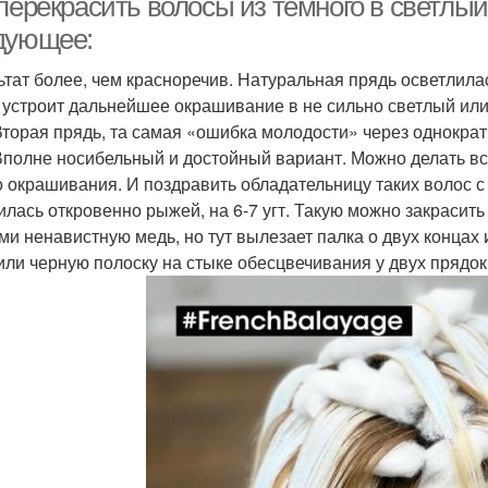
 перекрасить волосы из темного в светлы
дующее:
ьтат более, чем красноречив. Натуральная прядь осветлилас
 устроит дальнейшее окрашивание в не сильно светлый или 
Вторая прядь, та самая «ошибка молодости» через однократ
 Вполне носибельный и достойный вариант. Можно делать вс
о окрашивания. И поздравить обладательницу таких волос с
илась откровенно рыжей, на 6-7 угт. Такую можно закрасить
ми ненавистную медь, но тут вылезает палка о двух концах 
или черную полоску на стыке обесцвечивания у двух прядок