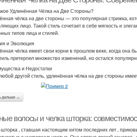
акое Удлинённая Чёлка на Две Стороны?
ённая чёлка на две стороны — это популярная стрижка, ко
ляющих лицо. Такой стиль сочетает в себе мягкость и элега
чных типов лица и стилей.
ия и Эволюция
ённая чёлка имеет свои корни в прошлом веке, когда она б
стиль претерпел множество изменений, но остался популяр
ущества и Недостатки
 любой другой стиль, удлинённая чёлка на две стороны име
ь дальше →
ные волосы и челка шторка: совместимо
-шторка , ставшая настоящим хитом последних лет , прико
нтностью и универсальностью. Она словно легкий занавес ,