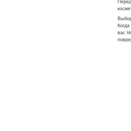
Перед
косме
Выбор
Когда
вас т
повре