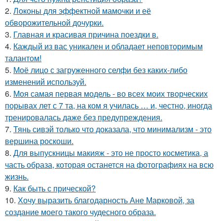
2.
Локоны для эффектной мамочки и её
обворожительной дочурки.
3.
Главная и красивая причина поездки в.
4.
Каждый из вас уникален и обладает неповторимым
талантом!
5.
Моё лицо с загруженного селфи без каких-либо
изменений используй.
6.
Моя самая первая модель - во всех моих творческих
порывах лет с 7 та, на ком я училась … и, честно, иногда
тренировалась даже без предупреждения.
7.
Тянь сивэй только что доказала, что минимализм - это
вершина роскоши.
8.
Для выпускницы макияж - это не просто косметика, а
часть образа, которая останется на фотографиях на всю
жизнь.
9.
Как быть с прической?
10.
Хочу выразить благодарность Ане Марковой, за
создание моего такого чудесного образа.