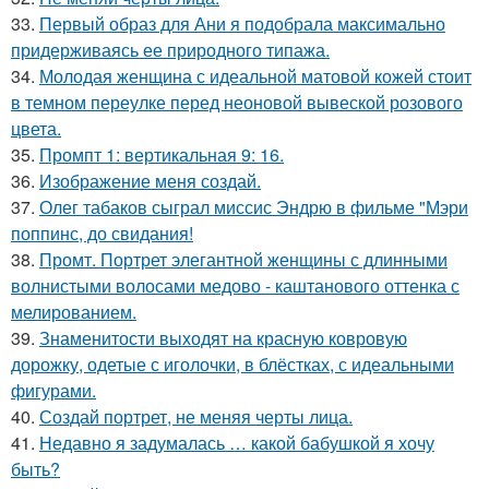
33.
Первый образ для Ани я подобрала максимально
придерживаясь ее природного типажа.
34.
Молодая женщина с идеальной матовой кожей стоит
в темном переулке перед неоновой вывеской розового
цвета.
35.
Промпт 1: вертикальная 9: 16.
36.
Изображение меня создай.
37.
Олег табаков сыграл миссис Эндрю в фильме "Мэри
поппинс, до свидания!
38.
Промт. Портрет элегантной женщины с длинными
волнистыми волосами медово - каштанового оттенка с
мелированием.
39.
Знаменитости выходят на красную ковровую
дорожку, одетые с иголочки, в блёстках, с идеальными
фигурами.
40.
Создай портрет, не меняя черты лица.
41.
Недавно я задумалась … какой бабушкой я хочу
быть?