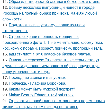
11.
Образ для творческой съемки в боксерском стиле.
12.
Возьму несколько выпускниц и невест в городе
Россошь на полный образ) прическа, макияж любой
сложности.
13.
Подготовка к выпускному - волнительно и
ответственно.
14.
Строго сохрани внешность женщины с
прикреплённого фото 1: 1. не менять лицо, форму глаз,
нос, кожу с порами, возраст, прическу, пропорции тела.
15.
адм стилист: 1 6/10 классное базовое платье.
16.
Описание сережек: Эти элегантные серьги станут
идеальным дополнением вашего образа, подчеркнув
вашу утонченность и вкус.
17.
Последние звонки и выпускные.
18.
Прическа, - Глафира Воронова.
19.
Каким может быть мужской портрет?
20.
Malvie Beauty Edition 107 April 2026.
21.
Отрывок из новой главы о готовности к переменам в
жизни … нет, мы к ним никогда не готовы.