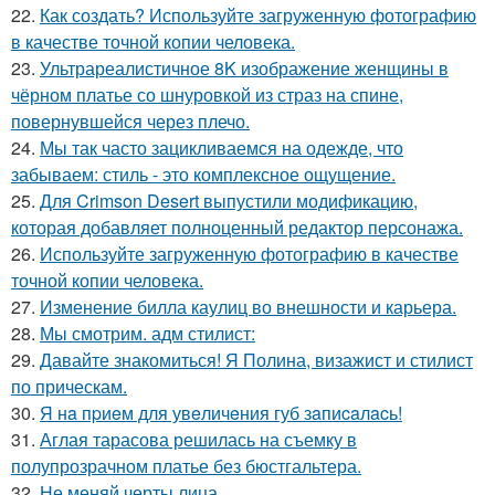
22.
Как создать? Используйте загруженную фотографию
в качестве точной копии человека.
23.
Ультрареалистичное 8K изображение женщины в
чёрном платье со шнуровкой из страз на спине,
повернувшейся через плечо.
24.
Мы так часто зацикливаемся на одежде, что
забываем: стиль - это комплексное ощущение.
25.
Для Crimson Desert выпустили модификацию,
которая добавляет полноценный редактор персонажа.
26.
Используйте загруженную фотографию в качестве
точной копии человека.
27.
Изменение билла каулиц во внешности и карьера.
28.
Мы смотрим. адм стилист:
29.
Давайте знакомиться! Я Полина, визажист и стилист
по прическам.
30.
Я нa пpиeм для увeличeния губ зaпиcaлacь!
31.
Аглая тарасова решилась на съемку в
полупрозрачном платье без бюстгальтера.
32.
Не меняй черты лица.