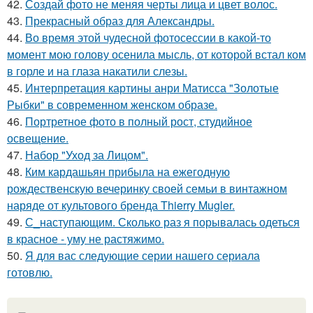
42.
Создай фото не меняя черты лица и цвет волос.
43.
Прекрасный образ для Александры.
44.
Во время этой чудесной фотосессии в какой-то
момент мою голову осенила мысль, от которой встал ком
в горле и на глаза накатили слезы.
45.
Интерпретация картины анри Матисса "Золотые
Рыбки" в современном женском образе.
46.
Портретное фото в полный рост, студийное
освещение.
47.
Набор "Уход за Лицом".
48.
Ким кардашьян прибыла на ежегодную
рождественскую вечеринку своей семьи в винтажном
наряде от культового бренда Thierry Mugler.
49.
С_наступающим. Сколько раз я порывалась одеться
в красное - уму не растяжимо.
50.
Я для вас следующие серии нашего сериала
готовлю.