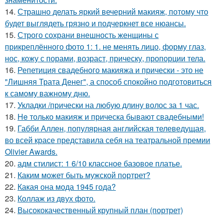
14.
Страшно делать яркий вечерний макияж, потому что
будет выглядеть грязно и подчеркнет все нюансы.
15.
Строго сохрани внешность женщины с
прикреплённого фото 1: 1. не менять лицо, форму глаз,
нос, кожу с порами, возраст, прическу, пропорции тела.
16.
Репетиция свадебного макияжа и прически - это не
"Лишняя Трата Денег", а способ спокойно подготовиться
к самому важному дню.
17.
Укладки /прически на любую длину волос за 1 час.
18.
He только макияж и прическа бывают свадебными!
19.
Габби Аллен, популярная английская телеведущая,
во всей красе представила себя на театральной премии
Olivier Awards.
20.
адм стилист: 1 6/10 классное базовое платье.
21.
Каким может быть мужской портрет?
22.
Какая она мода 1945 года?
23.
Коллаж из двух фото.
24.
Высококачественный крупный план (портрет)