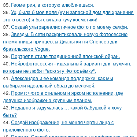
35.
Геометрия, в которую влюбляешься.
36.
Ух, была б моя воля (ну и запасной дом для хранения
этого всего) я бы скупала кучу косметики!
37.
Создай ультрареалистичное фото по моему селфи.
38.
Звезды. В сети раскритиковали новую фотосессию
племянницы принцессы Дианы китти Спенсер для
бразильского Vogue.
39.
Портрет в стиле традиционной японской ойран.
40.
Нейрофотосессия - идеальный вариант для мужчин,
которые не любят "всю эту Фотосъёмку".
41.
Александра и её команда поддержки: как мы
выбирали идеальный образ до мелочей.
42.
Промт: Фото в стильном и ярком исполнении, где
девушка изображена крупным планом.
43.
Недавно я задумалась … какой бабушкой я хочу
быть?
44.
Создай изображение, не меняя черты лица с
приложенного фото.
45.
Промпт. Создай портрет женщины с референса, лицо