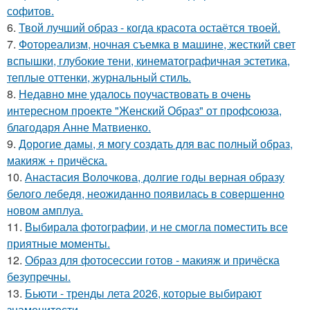
софитов.
6.
Твой лучший образ - когда красота остаётся твоей.
7.
Фотореализм, ночная съемка в машине, жесткий свет
вспышки, глубокие тени, кинематографичная эстетика,
теплые оттенки, журнальный стиль.
8.
Недавно мне удалось поучаствовать в очень
интересном проекте "Женский Образ" от профсоюза,
благодаря Анне Матвиенко.
9.
Дорогие дамы, я могу создать для вас полный образ,
макияж + причёска.
10.
Анастасия Волочкова, долгие годы верная образу
белого лебедя, неожиданно появилась в совершенно
новом амплуа.
11.
Выбирала фотографии, и не смогла поместить все
приятные моменты.
12.
Образ для фотосессии готов - макияж и причёска
безупречны.
13.
Бьюти - тренды лета 2026, которые выбирают
знаменитости.