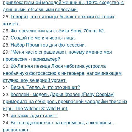
привлекательной молодой женщины, 100% сходство, с
длинными, объемными волосами.
25.
Говорят, что питомцы бывают похожи на своих
хозяев.
26.
Фотореалистичная съёмка Sony, 70mm, f/2.
27.
Создай не меняя черты лица.
28.
Набор Промптов для фотосессии.
29.
"Меня часто спрашивают, почему именно моя
профессия - парикмахер?
30.
28-Летняя певица Люся чеботина устроила
необычную фотосессию в интерьере, напоминающем
студию шоу вечерний ургант.
31.
Весна. Тепло. А что это значит?
32.
Косплей - модель Дарья Кравец (Fishy Cosplay)
примерила на себе роль прекрасной чародейки трисс из
игры The Witcher 3: Wild Hunt.
33.
ии таккк. адм стилист:
34.
Весна вдохновляет на перемены, а женщины -
расцветают.