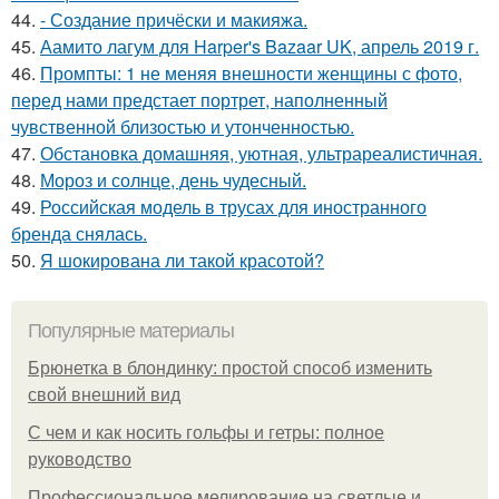
44.
- Создание причёски и макияжа.
45.
Аамито лагум для Harper's Bazaar UK, апрель 2019 г.
46.
Промпты: 1 не меняя внешности женщины с фото,
перед нами предстает портрет, наполненный
чувственной близостью и утонченностью.
47.
Обстановка домашняя, уютная, ультрареалистичная.
48.
Мороз и солнце, день чудесный.
49.
Российская модель в трусах для иностранного
бренда снялась.
50.
Я шокирована ли такой красотой?
Популярные материалы
Брюнетка в блондинку: простой способ изменить
свой внешний вид
С чем и как носить гольфы и гетры: полное
руководство
Профессиональное мелирование на светлые и