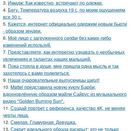
3.
Имидж: Как известно, встречают по одежке.
4.
Бегу. Температура воздуха 19 с, по моим ощущениям
все 30 с.
5.
Кажется, интернет официально одержим новым бьюти
- образом зендеи.
6.
Моё лицо с загруженного селфи без каких-либо
изменений используй.
7.
Представляете, как интересно узнавать о необычных
увлечениях и талантах наших малышей.
8.
Пока стояла в душе, мне пришла одна мысль и так
захотелось с вами поделиться.
9.
Наши очаровательные выпускницы школ!
10.
Mattel представила новую куклу Барби,
вдохновлённую образом майли Сайрус из музыкального
видео "Golden Burning Sun".
11.
Создай портрет с референса, качество 4K, не меняя
черты лица.
12.
Смелая. Гламурная. Девушка.
13.
Секрет идеального образа раскрыт: это не только