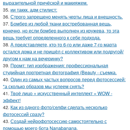
выразительной причёской и макияжем.
35.
ии таккк. адм стилист:
36.
Строго запрещено менять черты лица и внешность.
37.
Бомбер из любой ткани востребованная вещь,
конечно, но если бомбер выполнен из кружева, то эта
вещь требует определенного к себе подхода.
38.
А представляете, кто-то 6-го или даже 7-го марта
остался дома и не пришёл с коллективом или подругой/
другом к нам на вечеринку?
39.
Промт: тип изображения: профессиональная
студийная портретная фотография (Beauty - съемка.
40.
Один из самых частых вопросов перед фотосессией:
"а сколько образов мы успеем снять?
41.
Твоё лицо + искусственный интеллект = WOW -
эффект!
42.
Как из одного фото/селфи сделать несколько
фотосессий сразу?
43.
Создай нейрофотосессию самостоятельно с
помощью моего бота Nanabanana.