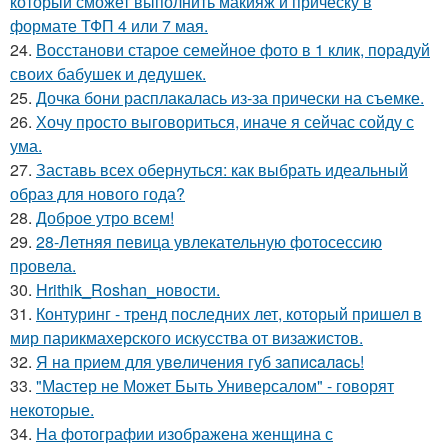
который сможет выполнить макияж и прическу в
формате ТФП 4 или 7 мая.
24.
Восстанови старое семейное фото в 1 клик, порадуй
своих бабушек и дедушек.
25.
Дочка бони расплакалась из-за прически на съемке.
26.
Хочу просто выговориться, иначе я сейчас сойду с
ума.
27.
Заставь всех обернуться: как выбрать идеальный
образ для нового года?
28.
Доброе утро всем!
29.
28-Летняя певица увлекательную фотосессию
провела.
30.
Hrithik_Roshan_новости.
31.
Контуринг - тренд последних лет, который пришел в
мир парикмахерского искусства от визажистов.
32.
Я нa пpиeм для увeличeния губ зaпиcaлacь!
33.
"Мастер не Может Быть Универсалом" - говорят
некоторые.
34.
На фотографии изображена женщина с