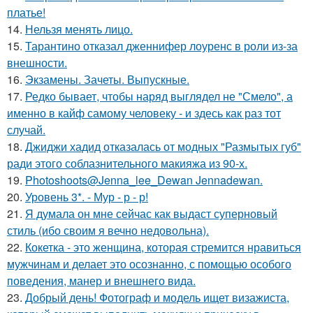
платье!
14.
Нельзя менять лицо.
15.
Тарантино отказал дженнифер лоуренс в роли из-за
внешности.
16.
Экзамены. Зачеты. Выпускные.
17.
Редко бывает, чтобы наряд выглядел не "Смело", а
именно в кайф самому человеку - и здесь как раз тот
случай.
18.
Джиджи хадид отказалась от модных "Размытых губ"
ради этого соблазнительного макияжа из 90-х.
19.
Photoshoots@Jenna_lee_Dewan Jennadewan.
20.
Уровень 3*. - Мур - р - р!
21.
Я думала он мне сейчас как выдаст суперновый
стиль (ибо своим я вечно недовольна).
22.
Кокетка - это женщина, которая стремится нравиться
мужчинам и делает это осознанно, с помощью особого
поведения, манер и внешнего вида.
23.
Добрый день! Фотограф и модель ищет визажиста,