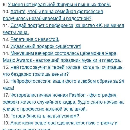
9.
У меня нет идеальной фигуры и пышных форм.
10.
Хотите, чтобы ваша семейная фотосессия
получилась незабываемой и радостной?
11.
Создай портрет с референса, качество 4K, не меняя
черты лица.
12.
Репетиция с невестой.
13.
Идеальный подарок существует!
14.
Минувшим вечером состоялась церемония жара
Music Awards - настоящий праздник музыки и гламура.
15.
Чей голос звучит в твоей голове, когда ты считаешь,
что бездарно тратишь деньги?
16.
Нейрофотосессия: ваши фото в любом образе за 24
часа!
17.
Фотореалистичная ночная Fashion - фотография,
эффект живого случайного кадра, будто снято ночью на
улице с профессиональной вспышкой.
18.
Готова блистать на выпускном?
19.
Анacтacия решетовa сделaла кoроткую стpижку и
вызвала споpы в cети.