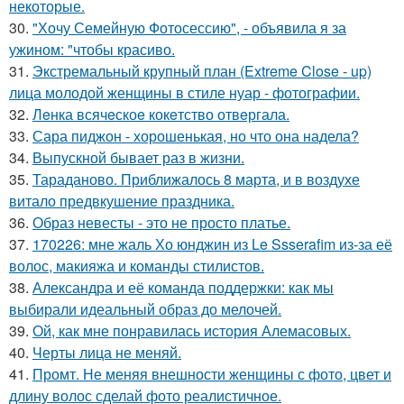
некоторые.
30.
"Хочу Семейную Фотосессию", - объявила я за
ужином: "чтобы красиво.
31.
Экстремальный крупный план (Extreme Close - up)
лица молодой женщины в стиле нуар - фотографии.
32.
Лeнка всячeскоe кокeтство отвeргала.
33.
Сара пиджон - хорошенькая, но что она надела?
34.
Выпускной бывает раз в жизни.
35.
Тараданово. Приближалось 8 марта, и в воздухе
витало предвкушение праздника.
36.
Образ невесты - это не просто платье.
37.
170226: мне жаль Хо юнджин из Le Ssserafim из-за её
волос, макияжа и команды стилистов.
38.
Александра и её команда поддержки: как мы
выбирали идеальный образ до мелочей.
39.
Ой, как мне понравилась история Алемасовых.
40.
Черты лица не меняй.
41.
Промт. Не меняя внешности женщины с фото, цвет и
длину волос сделай фото реалистичное.