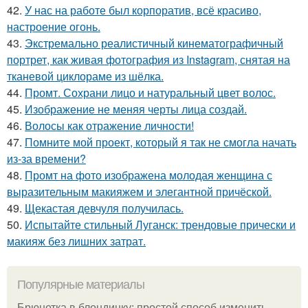
42.
У нас на работе был корпоратив, всё красиво,
настроение огонь.
43.
Экстремально реалистичный кинематографичный
портрет, как живая фотография из Instagram, снятая на
тканевой циклораме из шёлка.
44.
Промт. Сохрани лицо и натуральный цвет волос.
45.
Изображение не меняя черты лица создай.
46.
Волосы как отражение личности!
47.
Помните мой проект, который я так не смогла начать
из-за времени?
48.
Промт на фото изображена молодая женщина с
выразительным макияжем и элегантной причёской.
49.
Щекастая девчуля получилась.
50.
Испытайте стильный Луганск: трендовые прически и
макияж без лишних затрат.
Популярные материалы
Брюнетка в блондинку: простой способ изменить