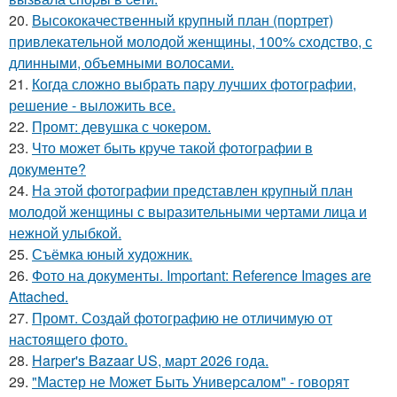
20.
Высококачественный крупный план (портрет)
привлекательной молодой женщины, 100% сходство, с
длинными, объемными волосами.
21.
Когда сложно выбрать пару лучших фотографии,
решение - выложить все.
22.
Промт: девушка с чокером.
23.
Что может быть круче такой фотографии в
документе?
24.
На этой фотографии представлен крупный план
молодой женщины с выразительными чертами лица и
нежной улыбкой.
25.
Съёмка юный художник.
26.
Фото на документы. Important: Reference Images are
Attached.
27.
Промт. Создай фотографию не отличимую от
настоящего фото.
28.
Harper's Bazaar US, март 2026 года.
29.
"Мастер не Может Быть Универсалом" - говорят