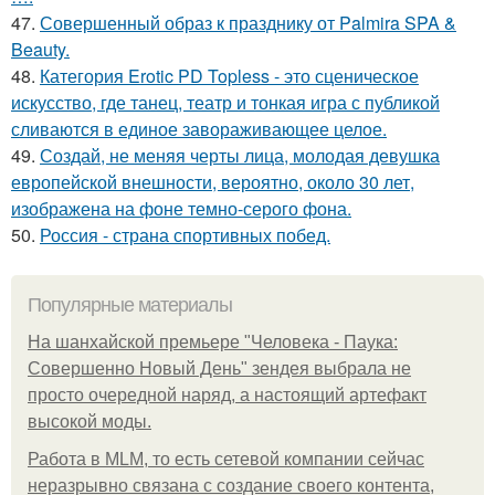
47.
Совершенный образ к празднику от Palmira SPA &
Beauty.
48.
Категория Erotic PD Topless - это сценическое
искусство, где танец, театр и тонкая игра с публикой
сливаются в единое завораживающее целое.
49.
Создай, не меняя черты лица, молодая девушка
европейской внешности, вероятно, около 30 лет,
изображена на фоне темно-серого фона.
50.
Россия - страна спортивных побед.
Популярные материалы
На шанхайской премьере "Человека - Паука:
Совершенно Новый День" зендея выбрала не
просто очередной наряд, а настоящий артефакт
высокой моды.
Работа в MLM, то есть сетевой компании сейчас
неразрывно связана с создание своего контента,