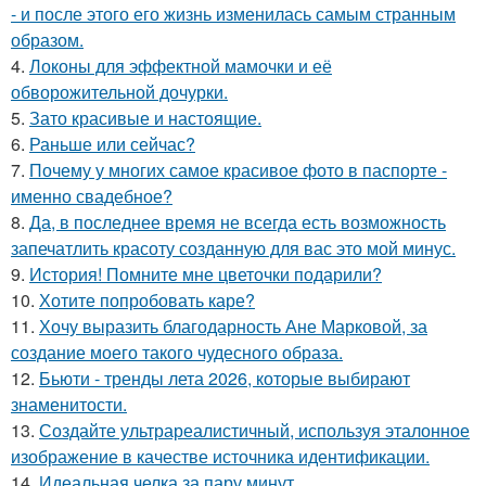
- и после этого его жизнь изменилась самым странным
образом.
4.
Локоны для эффектной мамочки и её
обворожительной дочурки.
5.
Зато красивые и настоящие.
6.
Раньше или сейчас?
7.
Почему у многих самое красивое фото в паспорте -
именно свадебное?
8.
Да, в последнее время не всегда есть возможность
запечатлить красоту созданную для вас это мой минус.
9.
История! Помните мне цветочки подарили?
10.
Хотите попробовать каре?
11.
Хочу выразить благодарность Ане Марковой, за
создание моего такого чудесного образа.
12.
Бьюти - тренды лета 2026, которые выбирают
знаменитости.
13.
Создайте ультрареалистичный, используя эталонное
изображение в качестве источника идентификации.
14.
Идеальная челка за пару минут.