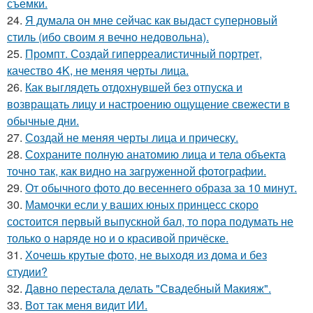
съемки.
24.
Я думала он мне сейчас как выдаст суперновый
стиль (ибо своим я вечно недовольна).
25.
Промпт. Создай гиперреалистичный портрет,
качество 4K, не меняя черты лица.
26.
Как выглядеть отдохнувшей без отпуска и
возвращать лицу и настроению ощущение свежести в
обычные дни.
27.
Создай не меняя черты лица и прическу.
28.
Сохраните полную анатомию лица и тела объекта
точно так, как видно на загруженной фотографии.
29.
От обычного фото до весеннего образа за 10 минут.
30.
Мамочки если у ваших юных принцесс скоро
состоится первый выпускной бал, то пора подумать не
только о наряде но и о красивой причёске.
31.
Хочешь крутые фото, не выходя из дома и без
студии?
32.
Давно перестала делать "Свадебный Макияж".
33.
Вот так меня видит ИИ.