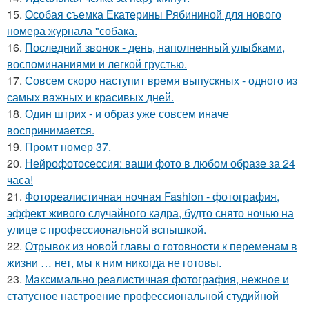
15.
Особая съемка Екатерины Рябининой для нового
номера журнала "собака.
16.
Последний звонок - день, наполненный улыбками,
воспоминаниями и легкой грустью.
17.
Совсем скоро наступит время выпускных - одного из
самых важных и красивых дней.
18.
Один штрих - и образ уже совсем иначе
воспринимается.
19.
Промт номер 37.
20.
Нейрофотосессия: ваши фото в любом образе за 24
часа!
21.
Фотореалистичная ночная Fashion - фотография,
эффект живого случайного кадра, будто снято ночью на
улице с профессиональной вспышкой.
22.
Отрывок из новой главы о готовности к переменам в
жизни … нет, мы к ним никогда не готовы.
23.
Максимально реалистичная фотография, нежное и
статусное настроение профессиональной студийной