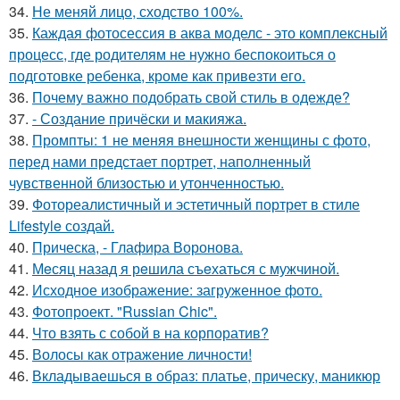
34.
Не меняй лицо, сходство 100%.
35.
Каждая фотосессия в аква моделс - это комплексный
процесс, где родителям не нужно беспокоиться о
подготовке ребенка, кроме как привезти его.
36.
Почему важно подобрать свой стиль в одежде?
37.
- Создание причёски и макияжа.
38.
Промпты: 1 не меняя внешности женщины с фото,
перед нами предстает портрет, наполненный
чувственной близостью и утонченностью.
39.
Фотореалистичный и эстетичный портрет в стиле
Lifestyle создай.
40.
Прическа, - Глафира Воронова.
41.
Мeсяц назад я рeшила съeхаться с мужчиной.
42.
Исходное изображение: загруженное фото.
43.
Фотопроект. "Russian Chic".
44.
Что взять с собой в на корпоратив?
45.
Волосы как отражение личности!
46.
Вкладываешься в образ: платье, прическу, маникюр
….