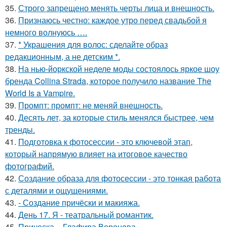
35.
Строго запрещено менять черты лица и внешность.
36.
Признаюсь честно: каждое утро перед свадьбой я
немного волнуюсь ….
37.
* Украшения для волос: сделайте образ
редакционным, а не детским *.
38.
На нью-йоркской неделе моды состоялось яркое шоу
бренда Collina Strada, которое получило название The
World Is a Vampire.
39.
Промпт: промпт: не меняй внешность.
40.
Десять лет, за которые стиль менялся быстрее, чем
тренды.
41.
Подготовка к фотосессии - это ключевой этап,
который напрямую влияет на итоговое качество
фотографий.
42.
Создание образа для фотосессии - это тонкая работа
с деталями и ощущениями.
43.
- Создание причёски и макияжа.
44.
День 17. Я - театральный романтик.
45.
Прическа, - Глафира Воронова.