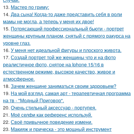
13.
Мастер по гриму:
14.
Два сына! Когда-то даже представить себя в роли
мамы не могла, а теперь у меня их двое!
15.
Потрясающий профессиональный бьюти - портрет
женщины крупным планом, снятый с прямого ракурса на
уровне глаз.
16.
У меня нет идеальной фигуры и плоского живота.
17.
Создай портрет той же женщины что и на фото
реалистичное фото, снятое на Iphone 15/16 в
естественном режиме, высокое качество, живое и
атмосферное.
18.
Зачем женщине заниматься своим здоровьем?
19.
На мой взгляд, самая арт - терапевтичная программа
на тв - "Модный Приговор".
20.
Очень стильный аксессуар - портупея.
21.
Моё селфи как референс используй.
22.
Своё привычное поведение измени.
23.
Макияж и прическа - это мощный инструмент