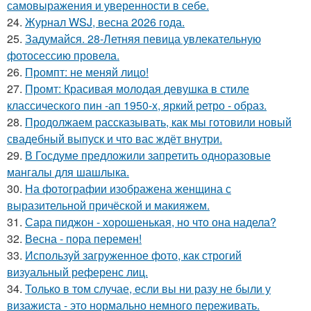
самовыражения и уверенности в себе.
24.
Журнал WSJ, весна 2026 года.
25.
Задумайся. 28-Летняя певица увлекательную
фотосессию провела.
26.
Промпт: не меняй лицо!
27.
Промт: Красивая молодая девушка в стиле
классического пин -ап 1950-х, яркий ретро - образ.
28.
Продолжаем рассказывать, как мы готовили новый
свадебный выпуск и что вас ждёт внутри.
29.
В Госдуме предложили запретить одноразовые
мангалы для шашлыка.
30.
На фотографии изображена женщина с
выразительной причёской и макияжем.
31.
Сара пиджон - хорошенькая, но что она надела?
32.
Весна - пора перемен!
33.
Используй загруженное фото, как строгий
визуальный референс лиц.
34.
Только в том случае, если вы ни разу не были у
визажиста - это нормально немного переживать.