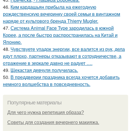
46.
Ким кардашьян прибыла на ежегодную
рождественскую вечеринку своей семьи в винтажном
наряде от культового бренда Thierry Mugler.
47.
Система Animal Face Type зародилась в южной
Корее, а после быстро распространилась на Китай и
Японию.
48.
Чувствуете упадок энергии, все валится из рук, дела
идут плохо, партнеры отказывают в сотрудничестве, а
отражение в зеркале давно не радует ….
49.
Щекастая девчуля получилась.
50.
В преддверии праздника всегда хочется добавить
немного волшебства в повседневность.
Популярные материалы
Для чего нужна репетиция образа?
Советы для создания вечернего макияжа.