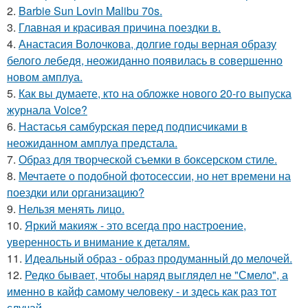
2.
Barbie Sun Lovin Malibu 70s.
3.
Главная и красивая причина поездки в.
4.
Анастасия Волочкова, долгие годы верная образу
белого лебедя, неожиданно появилась в совершенно
новом амплуа.
5.
Как вы думаете, кто на обложке нового 20-го выпуска
журнала Voice?
6.
Настасья самбурская перед подписчиками в
неожиданном амплуа предстала.
7.
Образ для творческой съемки в боксерском стиле.
8.
Мечтаете о подобной фотосессии, но нет времени на
поездки или организацию?
9.
Нельзя менять лицо.
10.
Яркий макияж - это всегда про настроение,
уверенность и внимание к деталям.
11.
Идеальный образ - образ продуманный до мелочей.
12.
Редко бывает, чтобы наряд выглядел не "Смело", а
именно в кайф самому человеку - и здесь как раз тот
случай.