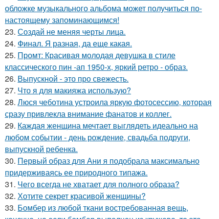
обложке музыкального альбома может получиться по-
настоящему запоминающимся!
23.
Создай не меняя черты лица.
24.
Финал. Я разная, да еще какая.
25.
Промт: Красивая молодая девушка в стиле
классического пин -ап 1950-х, яркий ретро - образ.
26.
Выпускной - это про свежесть.
27.
Что я для макияжа использую?
28.
Люся чеботина устроила яркую фотосессию, которая
сразу привлекла внимание фанатов и коллег.
29.
Каждая женщина мечтает выглядеть идеально на
любом событии - день рождение, свадьба подруги,
выпускной ребенка.
30.
Первый образ для Ани я подобрала максимально
придерживаясь ее природного типажа.
31.
Чего всегда не хватает для полного образа?
32.
Хотите секрет красивой женщины?
33.
Бомбер из любой ткани востребованная вещь,