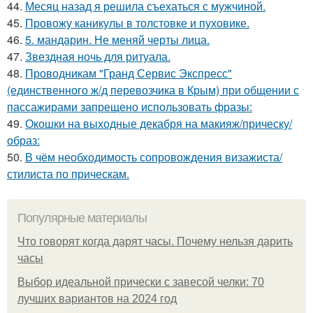
44.
Месяц назад я решила съехаться с мужчиной.
45.
Провожу каникулы в толстовке и пуховике.
46.
5. мандарин. Не меняй черты лица.
47.
Звездная ночь для ритуала.
48.
Проводникам "Гранд Сервис Экспресс"
(единственного ж/д перевозчика в Крым) при общении с
пассажирами запрещено использовать фразы:
49.
Окошки на выходные декабря на макияж/прическу/
образ:
50.
В чём необходимость сопровождения визажиста/
стилиста по прическам.
Популярные материалы
Что говорят когда дарят часы. Почему нельзя дарить
часы
Выбор идеальной прически с завесой челки: 70
лучших вариантов на 2024 год