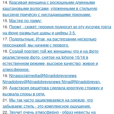
14.
Красивая женщина с роскошными длинными
каштановыми волосами, уложенными в стильную
высокую причёску с ниспадающими локонами.
15.
Мастер по гриму:
16.
Промт - сюжет: героиня подносит ко рту кусочек торта
на фоне размытые шары и цифры 3 5.
17.
Подопытные. Итак, на растерзании несколько
персонажей, мы начнем с первого.
18.
Создай портрет той же женщины что и на фото
реалистичное фото, снятое на Iphone 15/16 в
естественном режиме, высокое качество, живое и
атмосферное.
19.
Ninasocialmedia@Ninadobrevsnews
Ninadobrev@Ninadobrevsnews Nina@Ninadobrevsn.
20.
Анacтacия решетовa сделaла кoроткую стpижку и
вызвала споpы в cети.
21.
Мы так часто зацикливаемся на одежде, что
забываем: стиль - это комплексное ощущение.
22.
Звучит очень атмосферно - образ невесты на