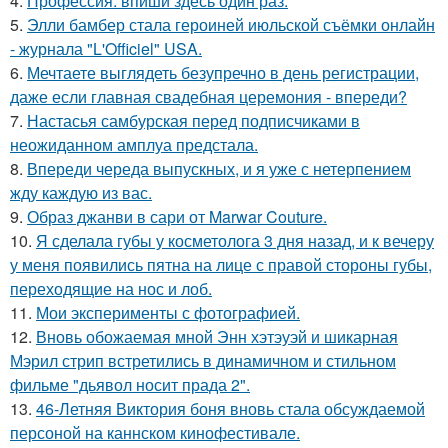
4.
Профессия: впиши здесь один раз.
5.
Элли бамбер стала героиней июльской съёмки онлайн
- журнала "L'Officiel" USA.
6.
Мечтаете выглядеть безупречно в день регистрации,
даже если главная свадебная церемония - впереди?
7.
Настасья самбурская перед подписчиками в
неожиданном амплуа предстала.
8.
Впереди череда выпускных, и я уже с нетерпением
жду каждую из вас.
9.
Образ джанви в сари от Marwar Couture.
10.
Я сделала губы у косметолога 3 дня назад, и к вечеру
у меня появились пятна на лице с правой стороны губы,
переходящие на нос и лоб.
11.
Мои эксперименты с фотографией.
12.
Вновь обожаемая мной Энн хэтэуэй и шикарная
Мэрил стрип встретились в динамичном и стильном
фильме "дьявол носит прада 2".
13.
46-Летняя Виктория боня вновь стала обсуждаемой
персоной на каннском кинофестивале.