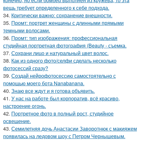
конечно, но если бомбер выполнен из кружева, то эта
вещь требует определенного к себе подхода.
34.
Критически важно: сохранение внешности.
35.
Промт: портрет женщины с длинными прямыми
темными волосами.
36.
Промт: тип изображения: профессиональная
студийная портретная фотография (Beauty - съемка.
37.
Сохрани лицо и натуральный цвет волос.
38.
Как из одного фото/селфи сделать несколько
фотосессий сразу?
39.
Создай нейрофотосессию самостоятельно с
помощью моего бота Nanabanana.
40.
Знаю все ждут и я готова объявить.
41.
У нас на работе был корпоратив, всё красиво,
настроение огонь.
42.
Портретное фото в полный рост, студийное
освещение.
43.
Семилетняя дочь Анастасии Заворотнюк с макияжем
появилась на ледовом шоу с Петром Чернышевым.