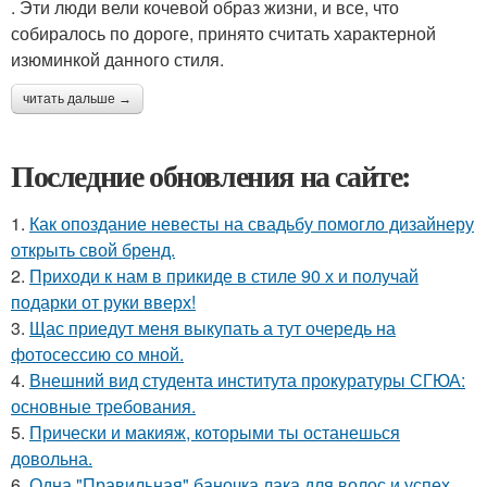
. Эти люди вели кочевой образ жизни, и все, что
собиралось по дороге, принято считать характерной
изюминкой данного стиля.
читать дальше →
Последние обновления на сайте:
1.
Как опоздание невесты на свадьбу помогло дизайнеру
открыть свой бренд.
2.
Приходи к нам в прикиде в стиле 90 х и получай
подарки от руки вверх!
3.
Щас приедут меня выкупать а тут очередь на
фотосессию со мной.
4.
Внешний вид студента института прокуратуры СГЮА:
основные требования.
5.
Прически и макияж, которыми ты останешься
довольна.
6.
Одна "Правильная" баночка лака для волос и успех