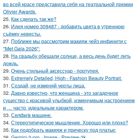
во всей красе представила себя на театральной премии
Olivier Awards.
25.
Как сделать так же?
26.
Идея номер 309487 - добавить цвета в утреннюю
съёмку невесты.
27.
Поближе мы рассмотрим макияж чейз инфинити с
"Met Gala 2026":
28.
На свадьбу обещали солнце, а весь день будет лить
дождь.
29.
Очень стильный аксессуар - портупея.
30.
Extremely Detailed, High - Fashion Beauty Portrait.
31.
Создай, не изменяй черты лица.
32.
Давно известно, что женщина - это загадочное
существо с красивой улыбкой, изменчивым настроением
и … часто, идеальным характером.
33.
Селфи/в машине.
34.
Стереотипическое мышление. Хорошо или плохо?
35.
Как подобрать макияж и прическу под платье:
36.
Gemini-3-pro - Image - Preview-2k.