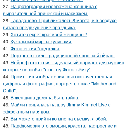
37.
На фотографии изображена женщина с
выразительной причёской и макияжем.
38.
Тараданово. Приближалось 8 марта, и в воздухе
витало предвкушение праздника.
39.
Хотите секрет красивой женщины?
40.
Кукольный мир за кулисами.
41.
Фотосессия "под ключ.
42.
Портрет в стиле традиционной японской ойран.
43.
Нейрофотосессия - идеальный вариант для мужчин,
которые не любят "всю эту Фотосъёмку".
44.
Промт: тип изображения: высококачественная
цифровая фотография, портрет в стиле "Mother and
Child".
45.
В женщина должна быть тайна.
46.
Майли появилась на шоу Jimmy Kimmel Live с
эффектным нарядом.
47.
Вы можете прийти ко мне на съемку, любой.
48.
Парфюмерия это эмоции, красота, настроение и