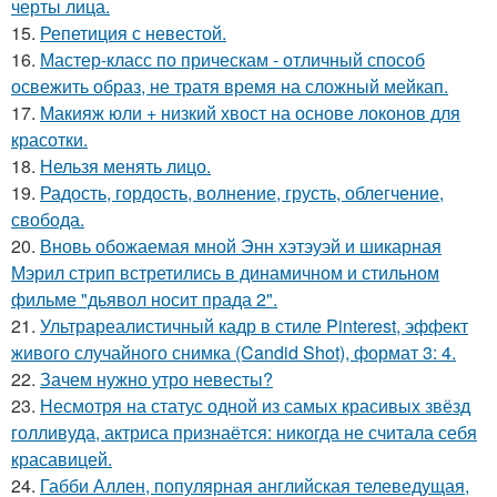
черты лица.
15.
Репетиция с невестой.
16.
Мастер-класс по прическам - отличный способ
освежить образ, не тратя время на сложный мейкап.
17.
Макияж юли + низкий хвост на основе локонов для
красотки.
18.
Нельзя менять лицо.
19.
Радость, гордость, волнение, грусть, облегчение,
свобода.
20.
Вновь обожаемая мной Энн хэтэуэй и шикарная
Мэрил стрип встретились в динамичном и стильном
фильме "дьявол носит прада 2".
21.
Ультрареалистичный кадр в стиле Pinterest, эффект
живого случайного снимка (Candid Shot), формат 3: 4.
22.
Зачем нужно утро невесты?
23.
Несмотря на статус одной из самых красивых звёзд
голливуда, актриса признаётся: никогда не считала себя
красавицей.
24.
Габби Аллен, популярная английская телеведущая,