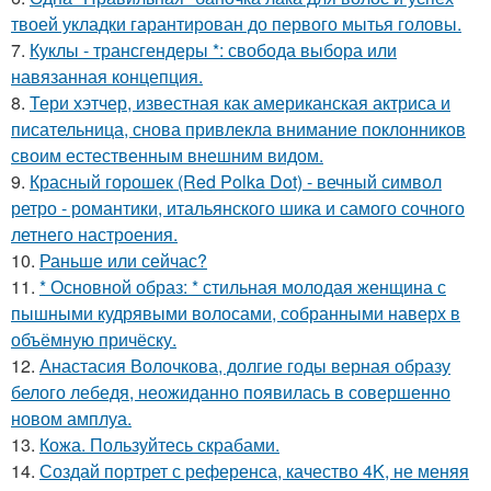
твоей укладки гарантирован до первого мытья головы.
7.
Куклы - трансгендеры *: свобода выбора или
навязанная концепция.
8.
Тери хэтчер, известная как американская актриса и
писательница, снова привлекла внимание поклонников
своим естественным внешним видом.
9.
Красный горошек (Red Polka Dot) - вечный символ
ретро - романтики, итальянского шика и самого сочного
летнего настроения.
10.
Раньше или сейчас?
11.
* Основной образ: * стильная молодая женщина с
пышными кудрявыми волосами, собранными наверх в
объёмную причёску.
12.
Анастасия Волочкова, долгие годы верная образу
белого лебедя, неожиданно появилась в совершенно
новом амплуа.
13.
Кожа. Пользуйтесь скрабами.
14.
Создай портрет с референса, качество 4K, не меняя