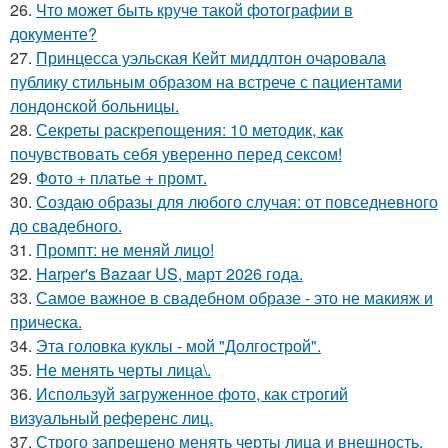
26.
Что может быть круче такой фотографии в
документе?
27.
Принцесса уэльская Кейт миддлтон очаровала
публику стильным образом на встрече с пациентами
лондонской больницы.
28.
Секреты раскрепощения: 10 методик, как
почувствовать себя уверенно перед сексом!
29.
Фото + платье + промт.
30.
Создаю образы для любого случая: от повседневного
до свадебного.
31.
Промпт: не меняй лицо!
32.
Harper's Bazaar US, март 2026 года.
33.
Самое важное в свадебном образе - это не макияж и
прическа.
34.
Эта головка куклы - мой "Долгострой".
35.
Не менять черты лица\.
36.
Используй загруженное фото, как строгий
визуальный референс лиц.
37.
Строго запрещено менять черты лица и внешность.