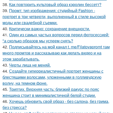
38.
Как повторить культовый образ кэролин бессетт?
39.
Промт: тип изображения: студийный Fashion -
портрет в три четверти, выполненный в стиле высокой
моды или свадебной съемки.
40.
Критически важно: сохранение внешности.
41.
Один из самых частых вопросов перед фотосессией:
"а сколько образов мы успеем снять?
42.
Подписывайтесь на мой канал t. me/Filatovapromt там
много промтов и рассказываю как делать видео и на
этом зарабатывать.
43.
Черты лица не меняй.
44.
Создайте гиперреалистичный портрет женщины с
блестящими волосами, уложенными в голливудскую
волну, на темном фоне.
45.
Триптих. Верхняя часть: близкий ракурс по пояс
женщина стоит в минималистичной белой студии.
46.
Хочешь обновить свой образ - без салона, без грима,
без стресса?