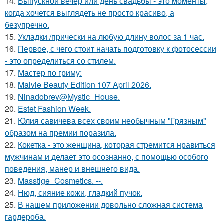
14.
Выпускной вечер или день свадьбы - это моменты,
когда хочется выглядеть не просто красиво, а
безупречно.
15.
Укладки /прически на любую длину волос за 1 час.
16.
Первое, с чего стоит начать подготовку к фотосессии
- это определиться со стилем.
17.
Мастер по гриму:
18.
Malvie Beauty Edition 107 April 2026.
19.
Ninadobrev@Mystic_House.
20.
Estet Fashion Week.
21.
Юлия савичева всех своим необычным "Грязным"
образом на премии поразила.
22.
Кокетка - это женщина, которая стремится нравиться
мужчинам и делает это осознанно, с помощью особого
поведения, манер и внешнего вида.
23.
Masstige_Cosmetics. --.
24.
Нюд, сияние кожи, гладкий пучок.
25.
В нашем приложении довольно сложная система
гардероба.