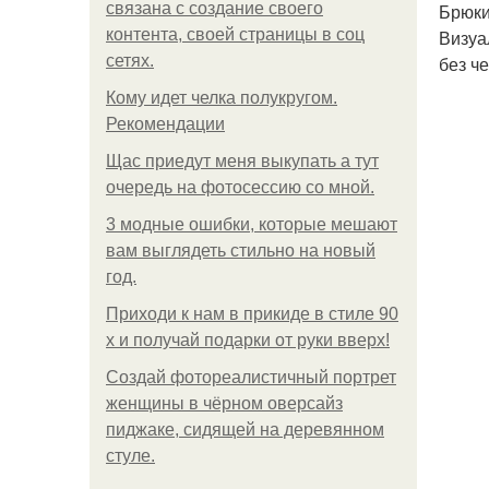
связана с создание своего
Брюки
контента, своей страницы в соц
Визуа
сетях.
без ч
Кому идет челка полукругом.
Рекомендации
Щас приедут меня выкупать а тут
очередь на фотосессию со мной.
3 модные ошибки, которые мешают
вам выглядеть стильно на новый
год.
Приходи к нам в прикиде в стиле 90
х и получай подарки от руки вверх!
Создай фотореалистичный портрет
женщины в чёрном оверсайз
пиджаке, сидящей на деревянном
стуле.