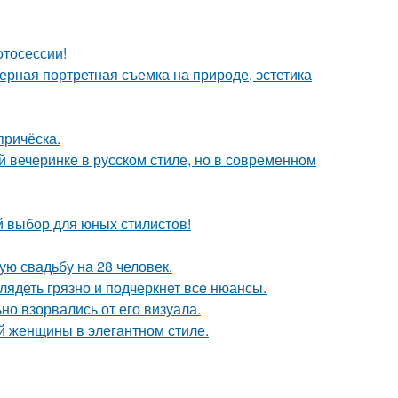
отосессии!
рная портретная съемка на природе, эстетика
причёска.
й вечеринке в русском стиле, но в современном
й выбор для юных стилистов!
ую свадьбу на 28 человек.
лядеть грязно и подчеркнет все нюансы.
но взорвались от его визуала.
 женщины в элегантном стиле.