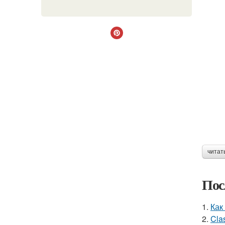
читат
Пос
1.
Как
2.
Cla