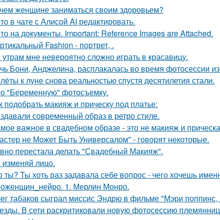
чем женщине заниматься своим здоровьем?
то в чате с Алисой AI редактировать.
то на документы. Important: Reference Images are Attached.
ртикальный Fashion - портрет, .
 утрам мне невероятно сложно играть в красавицу.
чь Бони, Анджелина, расплакалась во время фотосессии из
лёты к луне снова реальностью спустя десятилетия стали.
о "Беременную" фотосъемку.
к подобрать макияж и прическу под платье:
здавали современный образ в ретро стиле.
мое важное в свадебном образе - это не макияж и прическа
астер не Может Быть Универсалом" - говорят некоторые.
вно перестала делать "Свадебный Макияж".
 изменяй лицо.
о ты? Ты хоть раз задавала себе вопрос - чего хочешь имен
оженщин_нейро. 1. Мерлин Монро.
ег табаков сыграл миссис Эндрю в фильме "Мэри поппинс, 
езды. В сети раскритиковали новую фотосессию племянни