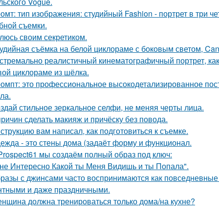
льского Vogue.
омт: тип изображения: студийный Fashion - портрет в три 
бной съемки.
люсь своим секретиком.
удийная съёмка на белой циклораме с боковым светом, Can
стремально реалистичный кинематографичный портрет, как 
вой циклораме из шёлка.
омпт: это профессиональное высокодетализированное пос
ла.
здай стильное зеркальное селфи, не меняя черты лица.
причин сделать макияж и причёску без повода.
струкцию вам написал, как подготовиться к съемке.
ежда - это стены дома (задаёт форму и функционал.
Prospect61 мы создаём полный образ под ключ:
не Интересно Какой ты Меня Видишь и ты Попала".
разы с джинсами часто воспринимаются как повседневные 
нтными и даже праздничными.
нщина должна тренироваться только дома/на кухне?