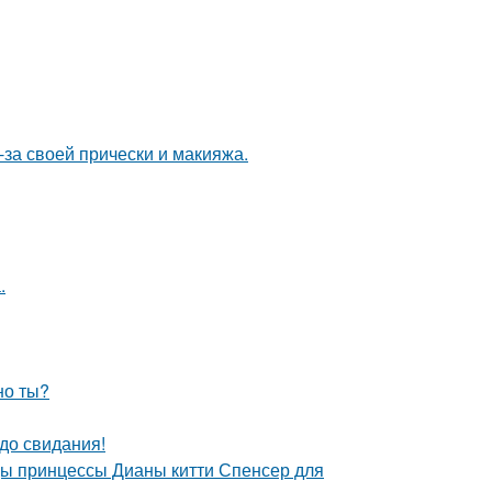
-за своей прически и макияжа.
.
но ты?
до свидания!
цы принцессы Дианы китти Спенсер для