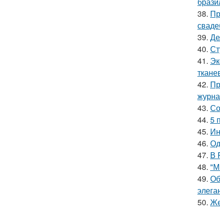
брази
38.
Пр
сваде
39.
Де
40.
Ст
41.
Эк
ткане
42.
Пр
журна
43.
Со
44.
5 
45.
Ин
46.
Од
47.
В 
48.
"М
49.
Об
элега
50.
Же