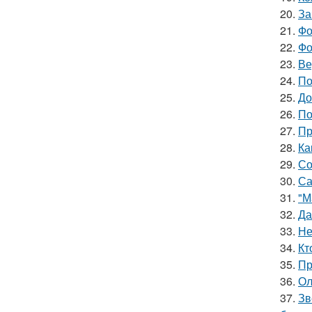
20.
За
21.
Фо
22.
Фо
23.
Ве
24.
По
25.
До
26.
По
27.
Пр
28.
Ка
29.
Со
30.
Са
31.
"М
32.
Да
33.
Не
34.
Кт
35.
Пр
36.
Ол
37.
Зв