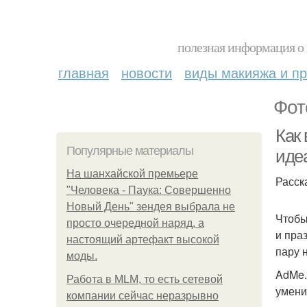
полезная информация о 
главная
новости
виды макияжа и пр
Фот
Как
Популярные материалы
иде
На шанхайской премьере
Расск
"Человека - Паука: Совершенно
Новый День" зендея выбрала не
Чтобы
просто очередной наряд, а
и пра
настоящий артефакт высокой
пару 
моды.
AdMe.
Работа в MLM, то есть сетевой
умени
компании сейчас неразрывно