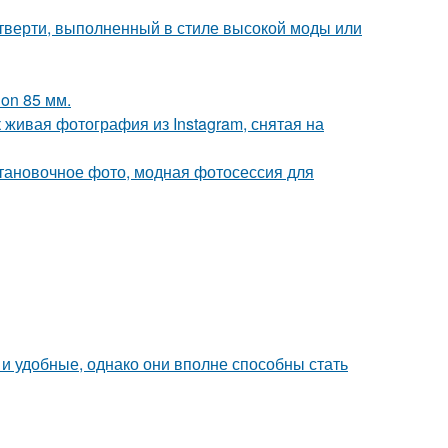
четверти, выполненный в стиле высокой моды или
on 85 мм.
живая фотография из Instagram, снятая на
тановочное фото, модная фотосессия для
и удобные, однако они вполне способны стать