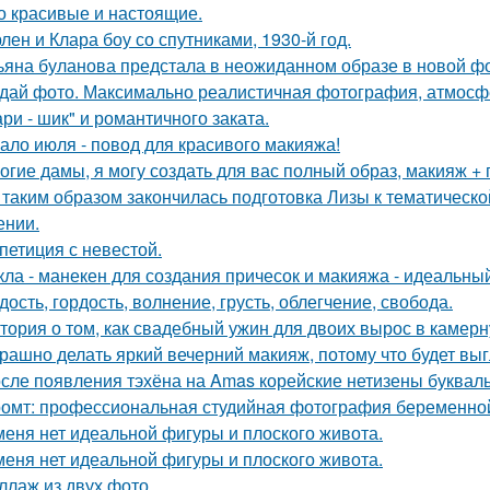
о красивые и настоящие.
лен и Клара боу со спутниками, 1930-й год.
ьяна буланова предстала в неожиданном образе в новой ф
дай фото. Максимально реалистичная фотография, атмосфе
ри - шик" и романтичного заката.
ало июля - повод для красивого макияжа!
огие дамы, я могу создать для вас полный образ, макияж + 
 таким образом закончилась подготовка Лизы к тематическо
ении.
петиция с невестой.
кла - манекен для создания причесок и макияжа - идеальны
дость, гордость, волнение, грусть, облегчение, свобода.
тория о том, как свадебный ужин для двоих вырос в камерн
рашно делать яркий вечерний макияж, потому что будет выг
сле появления тэхёна на Amas корейские нетизены букваль
омт: профессиональная студийная фотография беременной
меня нет идеальной фигуры и плоского живота.
меня нет идеальной фигуры и плоского живота.
ллаж из двух фото.