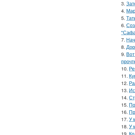
3.
Зат
4.
Мар
5.
Тат
6.
Соз
"Сафа
7.
Нач
8.
Дор
9.
Вот
прочт
10.
Ре
11.
Ку
12.
Ра
13.
Ис
14.
Ст
15.
По
16.
Пр
17.
У 
18.
У 
19.
Ко