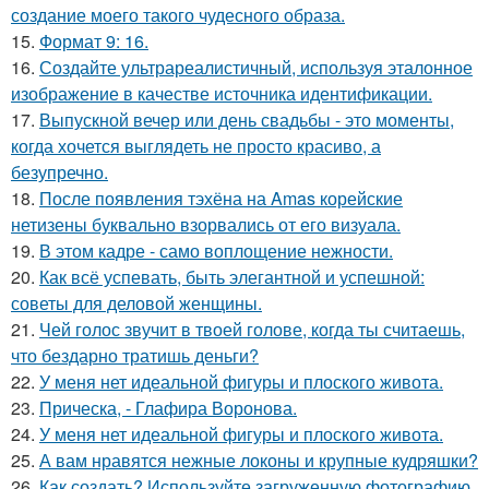
создание моего такого чудесного образа.
15.
Формат 9: 16.
16.
Создайте ультрареалистичный, используя эталонное
изображение в качестве источника идентификации.
17.
Выпускной вечер или день свадьбы - это моменты,
когда хочется выглядеть не просто красиво, а
безупречно.
18.
После появления тэхёна на Amas корейские
нетизены буквально взорвались от его визуала.
19.
В этом кадре - само воплощение нежности.
20.
Как всё успевать, быть элегантной и успешной:
советы для деловой женщины.
21.
Чей голос звучит в твоей голове, когда ты считаешь,
что бездарно тратишь деньги?
22.
У меня нет идеальной фигуры и плоского живота.
23.
Прическа, - Глафира Воронова.
24.
У меня нет идеальной фигуры и плоского живота.
25.
А вам нравятся нежные локоны и крупные кудряшки?
26.
Как создать? Используйте загруженную фотографию