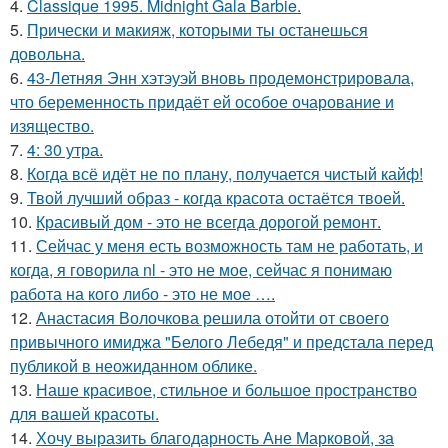
4.
Classique 1995. Midnight Gala Barbie.
5.
Прически и макияж, которыми ты останешься
довольна.
6.
43-Летняя Энн хэтэуэй вновь продемонстрировала,
что беременность придаёт ей особое очарование и
изящество.
7.
4: 30 утра.
8.
Когда всё идёт не по плану, получается чистый кайф!
9.
Твой лучший образ - когда красота остаётся твоей.
10.
Красивый дом - это не всегда дорогой ремонт.
11.
Сейчас у меня есть возможность там не работать, и
когда, я говорила nl - это не мое, сейчас я понимаю
работа на кого либо - это не мое ….
12.
Анастасия Волочкова решила отойти от своего
привычного имиджа "Белого Лебедя" и предстала перед
публикой в неожиданном облике.
13.
Наше красивое, стильное и большое пространство
для вашей красоты.
14.
Хочу выразить благодарность Ане Марковой, за