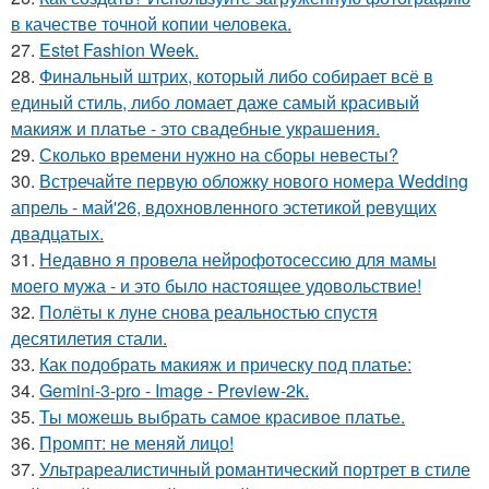
в качестве точной копии человека.
27.
Estet Fashion Week.
28.
Финальный штрих, который либо собирает всё в
единый стиль, либо ломает даже самый красивый
макияж и платье - это свадебные украшения.
29.
Сколько времени нужно на сборы невесты?
30.
Встречайте первую обложку нового номера Wedding
апрель - май'26, вдохновленного эстетикой ревущих
двадцатых.
31.
Недавно я провела нейрофотосессию для мамы
моего мужа - и это было настоящее удовольствие!
32.
Полёты к луне снова реальностью спустя
десятилетия стали.
33.
Как подобрать макияж и прическу под платье:
34.
Gemini-3-pro - Image - Preview-2k.
35.
Ты можешь выбрать самое красивое платье.
36.
Промпт: не меняй лицо!
37.
Ультрареалистичный романтический портрет в стиле